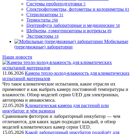
Системы пробоподготовки
5
Спектрофотометры, фотометры и колориметры
83
Стерилизаторы
31
Термостаты
298
Центрифуги лабораторные и медицинские
58
Шейкеры, гомогенизаторы и вотрексы
89
Экстракторы
18
Мобильные
(передвижные) лаборатории
Наши новости
11.06.2026
Камера тепло-холод-влажность для климатических
испытаний материалов
Что такое климатические испытания, какие отрасли их
применяют и как выбрать камеру постоянной температуры и
влажности. Обзор моделей серии UED для электроники,
автопрома и авиакосмоса.
22.05.2026
Климатическая камера для растений или
инкубатор: в чём разница
Сравниваем фитотрон и лабораторный инкубатор — чем
отличаются, для каких задач подходит каждый, и обзор
моделей климатических камер серии UED.
15.05.2026
Какой лабораторный инкубатор подойдёт для