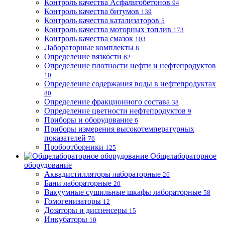
Контроль качества Асфальтобетонов
94
Контроль качества битумов
139
Контроль качества катализаторов
5
Контроль качества моторных топлив
173
Контроль качества смазок
103
Лабораторные комплекты
8
Определение вязкости
62
Определение плотности нефти и нефтепродуктов
10
Определение содержания воды в нефтепродуктах
80
Определение фракционного состава
38
Определение цветности нефтепродуктов
9
Приборы и оборудование
6
Приборы измерения высокотемпературных
показателей
76
Пробоотборники
125
Общелабораторное
оборудование
Аквадистилляторы лабораторные
26
Бани лабораторные
20
Вакуумные сушильные шкафы лабораторные
58
Гомогенизаторы
12
Дозаторы и диспенсеры
15
Инкубаторы
10