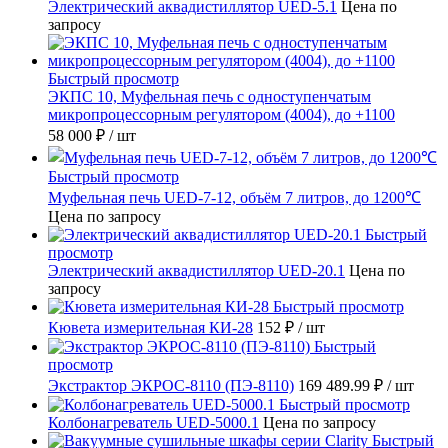
Электрический аквадистиллятор UED-5.1
Цена по
запросу
Быстрый просмотр
ЭКПС 10, Муфельная печь с одноступенчатым
микропроцессорным регулятором (4004), до +1100
58 000 ₽
/ шт
Быстрый просмотр
Муфельная печь UED-7-12, объём 7 литров, до 1200℃
Цена по запросу
Быстрый
просмотр
Электрический аквадистиллятор UED-20.1
Цена по
запросу
Быстрый просмотр
Кювета измерительная КИ-28
152 ₽
/ шт
Быстрый
просмотр
Экстрактор ЭКРОС-8110 (ПЭ-8110)
169 489.99 ₽
/ шт
Быстрый просмотр
Колбонагреватель UED-5000.1
Цена по запросу
Быстрый