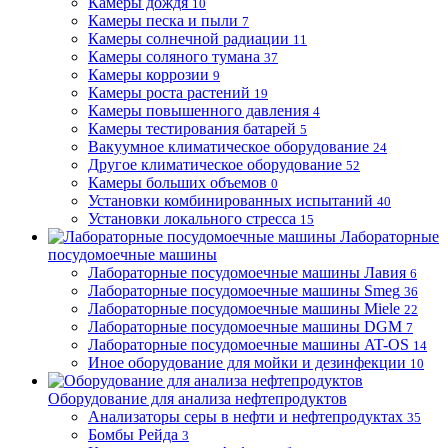
Камеры дождя
10
Камеры песка и пыли
7
Камеры солнечной радиации
11
Камеры соляного тумана
37
Камеры коррозии
9
Камеры роста растений
19
Камеры повышенного давления
4
Камеры тестирования батарей
5
Вакуумное климатическое оборудование
24
Другое климатическое оборудование
52
Камеры больших объемов
0
Установки комбинированных испытаний
40
Установки локального стресса
15
Лабораторные
посудомоечные машины
Лабораторные посудомоечные машины Лавия
6
Лабораторные посудомоечные машины Smeg
36
Лабораторные посудомоечные машины Miele
22
Лабораторные посудомоечные машины DGM
7
Лабораторные посудомоечные машины AT-OS
14
Иное оборудование для мойки и дезинфекции
10
Оборудование для анализа нефтепродуктов
Анализаторы серы в нефти и нефтепродуктах
35
Бомбы Рейда
3