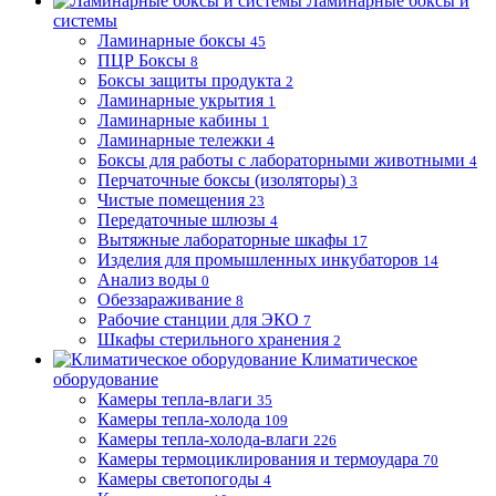
Ламинарные боксы и
системы
Ламинарные боксы
45
ПЦР Боксы
8
Боксы защиты продукта
2
Ламинарные укрытия
1
Ламинарные кабины
1
Ламинарные тележки
4
Боксы для работы с лабораторными животными
4
Перчаточные боксы (изоляторы)
3
Чистые помещения
23
Передаточные шлюзы
4
Вытяжные лабораторные шкафы
17
Изделия для промышленных инкубаторов
14
Анализ воды
0
Обеззараживание
8
Рабочие станции для ЭКО
7
Шкафы стерильного хранения
2
Климатическое
оборудование
Камеры тепла-влаги
35
Камеры тепла-холода
109
Камеры тепла-холода-влаги
226
Камеры термоциклирования и термоудара
70
Камеры светопогоды
4