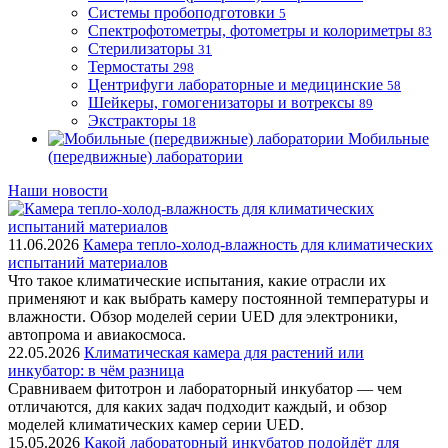
Системы пробоподготовки
5
Спектрофотометры, фотометры и колориметры
83
Стерилизаторы
31
Термостаты
298
Центрифуги лабораторные и медицинские
58
Шейкеры, гомогенизаторы и вотрексы
89
Экстракторы
18
Мобильные
(передвижные) лаборатории
Наши новости
11.06.2026
Камера тепло-холод-влажность для климатических
испытаний материалов
Что такое климатические испытания, какие отрасли их
применяют и как выбрать камеру постоянной температуры и
влажности. Обзор моделей серии UED для электроники,
автопрома и авиакосмоса.
22.05.2026
Климатическая камера для растений или
инкубатор: в чём разница
Сравниваем фитотрон и лабораторный инкубатор — чем
отличаются, для каких задач подходит каждый, и обзор
моделей климатических камер серии UED.
15.05.2026
Какой лабораторный инкубатор подойдёт для