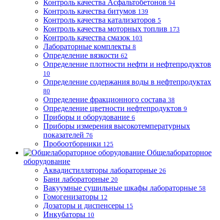
Контроль качества Асфальтобетонов
94
Контроль качества битумов
139
Контроль качества катализаторов
5
Контроль качества моторных топлив
173
Контроль качества смазок
103
Лабораторные комплекты
8
Определение вязкости
62
Определение плотности нефти и нефтепродуктов
10
Определение содержания воды в нефтепродуктах
80
Определение фракционного состава
38
Определение цветности нефтепродуктов
9
Приборы и оборудование
6
Приборы измерения высокотемпературных
показателей
76
Пробоотборники
125
Общелабораторное
оборудование
Аквадистилляторы лабораторные
26
Бани лабораторные
20
Вакуумные сушильные шкафы лабораторные
58
Гомогенизаторы
12
Дозаторы и диспенсеры
15
Инкубаторы
10