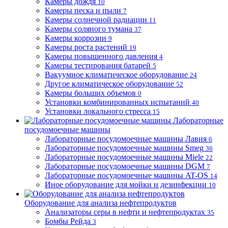
Камеры дождя
10
Камеры песка и пыли
7
Камеры солнечной радиации
11
Камеры соляного тумана
37
Камеры коррозии
9
Камеры роста растений
19
Камеры повышенного давления
4
Камеры тестирования батарей
5
Вакуумное климатическое оборудование
24
Другое климатическое оборудование
52
Камеры больших объемов
0
Установки комбинированных испытаний
40
Установки локального стресса
15
Лабораторные
посудомоечные машины
Лабораторные посудомоечные машины Лавия
6
Лабораторные посудомоечные машины Smeg
36
Лабораторные посудомоечные машины Miele
22
Лабораторные посудомоечные машины DGM
7
Лабораторные посудомоечные машины AT-OS
14
Иное оборудование для мойки и дезинфекции
10
Оборудование для анализа нефтепродуктов
Анализаторы серы в нефти и нефтепродуктах
35
Бомбы Рейда
3