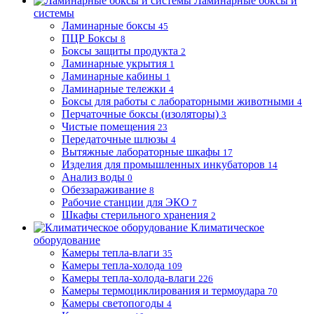
Ламинарные боксы и
системы
Ламинарные боксы
45
ПЦР Боксы
8
Боксы защиты продукта
2
Ламинарные укрытия
1
Ламинарные кабины
1
Ламинарные тележки
4
Боксы для работы с лабораторными животными
4
Перчаточные боксы (изоляторы)
3
Чистые помещения
23
Передаточные шлюзы
4
Вытяжные лабораторные шкафы
17
Изделия для промышленных инкубаторов
14
Анализ воды
0
Обеззараживание
8
Рабочие станции для ЭКО
7
Шкафы стерильного хранения
2
Климатическое
оборудование
Камеры тепла-влаги
35
Камеры тепла-холода
109
Камеры тепла-холода-влаги
226
Камеры термоциклирования и термоудара
70
Камеры светопогоды
4