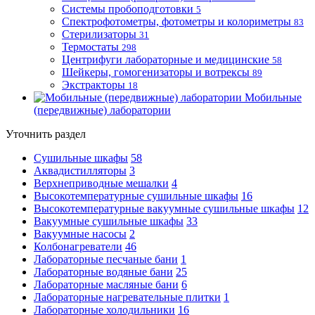
Системы пробоподготовки
5
Спектрофотометры, фотометры и колориметры
83
Стерилизаторы
31
Термостаты
298
Центрифуги лабораторные и медицинские
58
Шейкеры, гомогенизаторы и вотрексы
89
Экстракторы
18
Мобильные
(передвижные) лаборатории
Уточнить раздел
Сушильные шкафы
58
Аквадистилляторы
3
Верхнеприводные мешалки
4
Высокотемпературные сушильные шкафы
16
Высокотемпературные вакуумные сушильные шкафы
12
Вакуумные сушильные шкафы
33
Вакуумные насосы
2
Колбонагреватели
46
Лабораторные песчаные бани
1
Лабораторные водяные бани
25
Лабораторные масляные бани
6
Лабораторные нагревательные плитки
1
Лабораторные холодильники
16