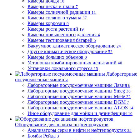
Камеры дождя
10
Камеры песка и пыли
7
Камеры солнечной радиации
11
Камеры соляного тумана
37
Камеры коррозии
9
Камеры роста растений
19
Камеры повышенного давления
4
Камеры тестирования батарей
5
Вакуумное климатическое оборудование
24
Другое климатическое оборудование
52
Камеры больших объемов
0
Установки комбинированных испытаний
40
Установки локального стресса
15
Лабораторные
посудомоечные машины
Лабораторные посудомоечные машины Лавия
6
Лабораторные посудомоечные машины Smeg
36
Лабораторные посудомоечные машины Miele
22
Лабораторные посудомоечные машины DGM
7
Лабораторные посудомоечные машины AT-OS
14
Иное оборудование для мойки и дезинфекции
10
Оборудование для анализа нефтепродуктов
Анализаторы серы в нефти и нефтепродуктах
35
Бомбы Рейда
3