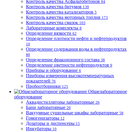
Контроль качества Асфальтобетонов
94
Контроль качества битумов
139
Контроль качества катализаторов
5
Контроль качества моторных топлив
173
Контроль качества смазок
103
Лабораторные комплекты
8
Определение вязкости
62
Определение плотности нефти и нефтепродуктов
10
Определение содержания воды в нефтепродуктах
80
Определение фракционного состава
38
Определение цветности нефтепродуктов
9
Приборы и оборудование
6
Приборы измерения высокотемпературных
показателей
76
Пробоотборники
125
Общелабораторное
оборудование
Аквадистилляторы лабораторные
26
Бани лабораторные
20
Вакуумные сушильные шкафы лабораторные
58
Гомогенизаторы
12
Дозаторы и диспенсеры
15
Инкубаторы
10