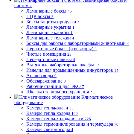
Ламинарные боксы и
системы
Ламинарные боксы
45
ПЦР Боксы
8
Боксы защиты продукта
2
Ламинарные укрытия
1
Ламинарные кабины
1
Ламинарные тележки
4
Боксы для работы с лабораторными животными
4
Перчаточные боксы (изоляторы)
3
Чистые помещения
23
Передаточные шлюзы
4
Вытяжные лабораторные шкафы
17
Изделия для промышленных инкубаторов
14
Анализ воды
0
Обеззараживание
8
Рабочие станции для ЭКО
7
Шкафы стерильного хранения
2
Климатическое
оборудование
Камеры тепла-влаги
35
Камеры тепла-холода
109
Камеры тепла-холода-влаги
226
Камеры термоциклирования и термоудара
70
Камеры светопогоды
4