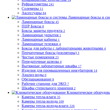
Рефрактометры
241
Солемеры
11
Аксессуары
84
Ламинарные боксы и си
Ламинарные боксы
45
ПЦР Боксы
8
Боксы защиты продукта
2
Ламинарные укрытия
1
Ламинарные кабины
1
Ламинарные тележки
4
Боксы для работы с лабораторными животными
4
Перчаточные боксы (изоляторы)
3
Чистые помещения
23
Передаточные шлюзы
4
Вытяжные лабораторные шкафы
17
Изделия для промышленных инкубаторов
14
Анализ воды
0
Обеззараживание
8
Рабочие станции для ЭКО
7
Шкафы стерильного хранения
2
Климатическое оборудов
Камеры тепла-влаги
35
Камеры тепла-холода
109
Камеры тепла-холода-влаги
226