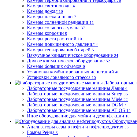
Камеры термоциклирования и термоудара
70
Камеры светопогоды
4
Камеры дождя
10
Камеры песка и пыли
7
Камеры солнечной радиации
11
Камеры соляного тумана
37
Камеры коррозии
9
Камеры роста растений
19
Камеры повышенного давления
4
Камеры тестирования батарей
5
Вакуумное климатическое оборудование
24
Другое климатическое оборудование
52
Камеры больших объемов
0
Установки комбинированных испытаний
40
Установки локального стресса
15
Лабораторные 
Лабораторные посудомоечные машины Лавия
6
Лабораторные посудомоечные машины Smeg
36
Лабораторные посудомоечные машины Miele
22
Лабораторные посудомоечные машины DGM
7
Лабораторные посудомоечные машины AT-OS
14
Иное оборудование для мойки и дезинфекции
10
Оборудован
Анализаторы серы в нефти и нефтепродуктах
35
Бомбы Рейда
3