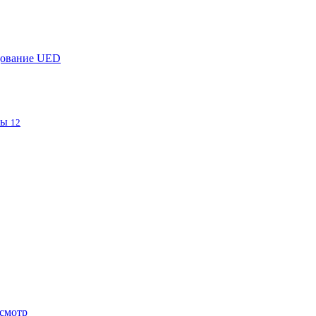
дование UED
фы
12
смотр