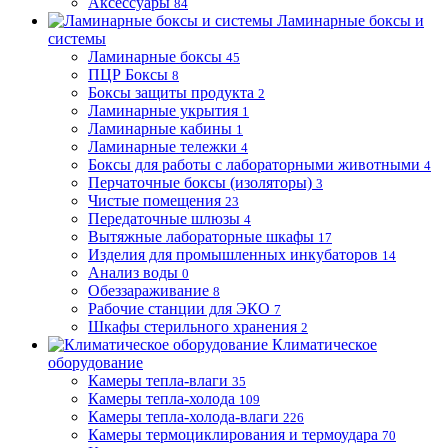
Аксессуары
84
Ламинарные боксы и
системы
Ламинарные боксы
45
ПЦР Боксы
8
Боксы защиты продукта
2
Ламинарные укрытия
1
Ламинарные кабины
1
Ламинарные тележки
4
Боксы для работы с лабораторными животными
4
Перчаточные боксы (изоляторы)
3
Чистые помещения
23
Передаточные шлюзы
4
Вытяжные лабораторные шкафы
17
Изделия для промышленных инкубаторов
14
Анализ воды
0
Обеззараживание
8
Рабочие станции для ЭКО
7
Шкафы стерильного хранения
2
Климатическое
оборудование
Камеры тепла-влаги
35
Камеры тепла-холода
109
Камеры тепла-холода-влаги
226
Камеры термоциклирования и термоудара
70