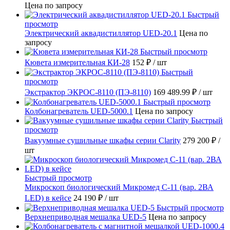
Цена по запросу
Быстрый
просмотр
Электрический аквадистиллятор UED-20.1
Цена по
запросу
Быстрый просмотр
Кювета измерительная КИ-28
152 ₽
/ шт
Быстрый
просмотр
Экстрактор ЭКРОС-8110 (ПЭ-8110)
169 489.99 ₽
/ шт
Быстрый просмотр
Колбонагреватель UED-5000.1
Цена по запросу
Быстрый
просмотр
Вакуумные сушильные шкафы серии Clarity
279 200 ₽
/
шт
Быстрый просмотр
Микроскоп биологический Микромед С-11 (вар. 2ВА
LED) в кейсе
24 190 ₽
/ шт
Быстрый просмотр
Верхнеприводная мешалка UED-5
Цена по запросу