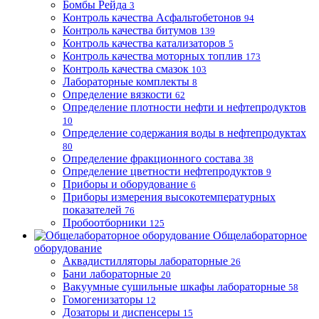
Бомбы Рейда
3
Контроль качества Асфальтобетонов
94
Контроль качества битумов
139
Контроль качества катализаторов
5
Контроль качества моторных топлив
173
Контроль качества смазок
103
Лабораторные комплекты
8
Определение вязкости
62
Определение плотности нефти и нефтепродуктов
10
Определение содержания воды в нефтепродуктах
80
Определение фракционного состава
38
Определение цветности нефтепродуктов
9
Приборы и оборудование
6
Приборы измерения высокотемпературных
показателей
76
Пробоотборники
125
Общелабораторное
оборудование
Аквадистилляторы лабораторные
26
Бани лабораторные
20
Вакуумные сушильные шкафы лабораторные
58
Гомогенизаторы
12
Дозаторы и диспенсеры
15