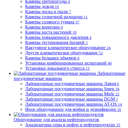
Камеры светопогоды
4
Камеры дождя
10
Камеры песка и пыли
7
Камеры солнечной радиации
11
Камеры соляного тумана
37
Камеры коррозии
9
Камеры роста растений
19
Камеры повышенного давления
4
Камеры тестирования батарей
5
Вакуумное климатическое оборудование
24
Другое климатическое оборудование
52
Камеры больших объемов
0
Установки комбинированных испытаний
40
Установки локального стресса
15
Лабораторные
посудомоечные машины
Лабораторные посудомоечные машины Лавия
6
Лабораторные посудомоечные машины Smeg
36
Лабораторные посудомоечные машины Miele
22
Лабораторные посудомоечные машины DGM
7
Лабораторные посудомоечные машины AT-OS
14
Иное оборудование для мойки и дезинфекции
10
Оборудование для анализа нефтепродуктов
Анализаторы серы в нефти и нефтепродуктах
35