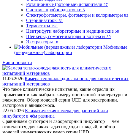
Ротационные (роторные) испарители
27
Системы пробоподготовки
5
Спектрофотометры, фотометры и колориметры
83
Стерилизаторы
31
Термостаты
298
Центрифуги лабораторные и медицинские
58
Шейкеры, гомогенизаторы и вотрексы
89
Экстракторы
18
Мобильные
(передвижные) лаборатории
Наши новости
11.06.2026
Камера тепло-холод-влажность для климатических
испытаний материалов
Что такое климатические испытания, какие отрасли их
применяют и как выбрать камеру постоянной температуры и
влажности. Обзор моделей серии UED для электроники,
автопрома и авиакосмоса.
22.05.2026
Климатическая камера для растений или
инкубатор: в чём разница
Сравниваем фитотрон и лабораторный инкубатор — чем
отличаются, для каких задач подходит каждый, и обзор
моделей климатических камер серии UED.