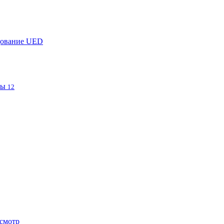
дование UED
фы
12
смотр