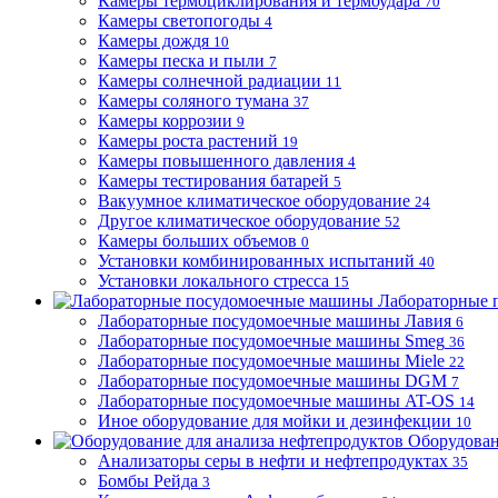
Камеры термоциклирования и термоудара
70
Камеры светопогоды
4
Камеры дождя
10
Камеры песка и пыли
7
Камеры солнечной радиации
11
Камеры соляного тумана
37
Камеры коррозии
9
Камеры роста растений
19
Камеры повышенного давления
4
Камеры тестирования батарей
5
Вакуумное климатическое оборудование
24
Другое климатическое оборудование
52
Камеры больших объемов
0
Установки комбинированных испытаний
40
Установки локального стресса
15
Лабораторные 
Лабораторные посудомоечные машины Лавия
6
Лабораторные посудомоечные машины Smeg
36
Лабораторные посудомоечные машины Miele
22
Лабораторные посудомоечные машины DGM
7
Лабораторные посудомоечные машины AT-OS
14
Иное оборудование для мойки и дезинфекции
10
Оборудован
Анализаторы серы в нефти и нефтепродуктах
35
Бомбы Рейда
3