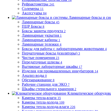
Рефрактометры
241
Солемеры
11
Аксессуары
84
Ламинарные боксы и си
Ламинарные боксы
45
ПЦР Боксы
8
Боксы защиты продукта
2
Ламинарные укрытия
1
Ламинарные кабины
1
Ламинарные тележки
4
Боксы для работы с лабораторными животными
4
Перчаточные боксы (изоляторы)
3
Чистые помещения
23
Передаточные шлюзы
4
Вытяжные лабораторные шкафы
17
Изделия для промышленных инкубаторов
14
Анализ воды
0
Обеззараживание
8
Рабочие станции для ЭКО
7
Шкафы стерильного хранения
2
Климатическое оборудов
Камеры тепла-влаги
35
Камеры тепла-холода
109
Камеры тепла-холода-влаги
226