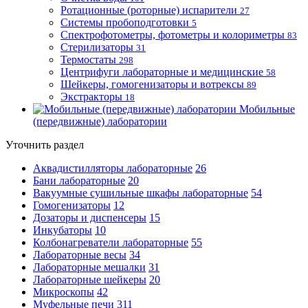
Ротационные (роторные) испарители
27
Системы пробоподготовки
5
Спектрофотометры, фотометры и колориметры
83
Стерилизаторы
31
Термостаты
298
Центрифуги лабораторные и медицинские
58
Шейкеры, гомогенизаторы и вотрексы
89
Экстракторы
18
Мобильные
(передвижные) лаборатории
Уточнить раздел
Аквадистилляторы лабораторные
26
Бани лабораторные
20
Вакуумные сушильные шкафы лабораторные
54
Гомогенизаторы
12
Дозаторы и диспенсеры
15
Инкубаторы
10
Колбонагреватели лабораторные
55
Лабораторные весы
34
Лабораторные мешалки
31
Лабораторные шейкеры
20
Микроскопы
42
Муфельные печи
311