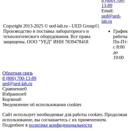
8 (800) 700-
13-89
Email:
ued@ued-
lab.ru
Copyright 2013-2025 © ued-lab.ru - UED Group©|
Производство и поставка лабораторного и
График
технологического оборудования. Все права
работы
защищены. ООО "УЕД" ИНН 7839478418
Пн-Пт:
с 8:00
до
19:00
Обратная связь
8 (800) 700-13-89
ued@ued-lab.ru
Сравнение
0
Избранное
0
Корзина
0
Уведомление об использовании cookies
Сайт использует необходимые для работы cookies. Продолжая
использование, вы соглашаетесь с их применением.
Подробнее в
политике конфиденциальности