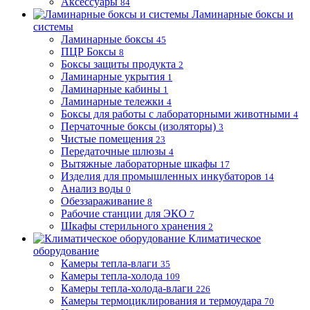
Аксессуары
84
Ламинарные боксы и
системы
Ламинарные боксы
45
ПЦР Боксы
8
Боксы защиты продукта
2
Ламинарные укрытия
1
Ламинарные кабины
1
Ламинарные тележки
4
Боксы для работы с лабораторными животными
4
Перчаточные боксы (изоляторы)
3
Чистые помещения
23
Передаточные шлюзы
4
Вытяжные лабораторные шкафы
17
Изделия для промышленных инкубаторов
14
Анализ воды
0
Обеззараживание
8
Рабочие станции для ЭКО
7
Шкафы стерильного хранения
2
Климатическое
оборудование
Камеры тепла-влаги
35
Камеры тепла-холода
109
Камеры тепла-холода-влаги
226
Камеры термоциклирования и термоудара
70