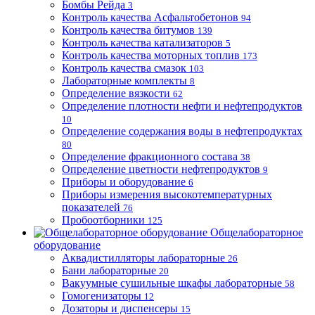
Бомбы Рейда
3
Контроль качества Асфальтобетонов
94
Контроль качества битумов
139
Контроль качества катализаторов
5
Контроль качества моторных топлив
173
Контроль качества смазок
103
Лабораторные комплекты
8
Определение вязкости
62
Определение плотности нефти и нефтепродуктов
10
Определение содержания воды в нефтепродуктах
80
Определение фракционного состава
38
Определение цветности нефтепродуктов
9
Приборы и оборудование
6
Приборы измерения высокотемпературных
показателей
76
Пробоотборники
125
Общелабораторное
оборудование
Аквадистилляторы лабораторные
26
Бани лабораторные
20
Вакуумные сушильные шкафы лабораторные
58
Гомогенизаторы
12
Дозаторы и диспенсеры
15