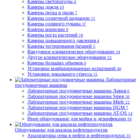
Камеры светопогоды
4
Камеры дождя
10
Камеры песка и пыли
7
Камеры солнечной радиации
11
Камеры соляного тумана
37
Камеры коррозии
9
Камеры роста растений
19
Камеры повышенного давления
4
Камеры тестирования батарей
5
Вакуумное климатическое оборудование
24
Другое климатическое оборудование
52
Камеры больших объемов
0
Установки комбинированных испытаний
40
Установки локального стресса
15
Лабораторные
посудомоечные машины
Лабораторные посудомоечные машины Лавия
6
Лабораторные посудомоечные машины Smeg
36
Лабораторные посудомоечные машины Miele
22
Лабораторные посудомоечные машины DGM
7
Лабораторные посудомоечные машины AT-OS
14
Иное оборудование для мойки и дезинфекции
10
Оборудование для анализа нефтепродуктов
Анализаторы серы в нефти и нефтепродуктах
35