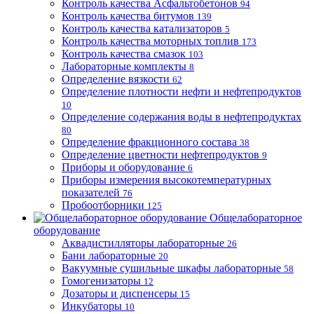
Контроль качества Асфальтобетонов
94
Контроль качества битумов
139
Контроль качества катализаторов
5
Контроль качества моторных топлив
173
Контроль качества смазок
103
Лабораторные комплекты
8
Определение вязкости
62
Определение плотности нефти и нефтепродуктов
10
Определение содержания воды в нефтепродуктах
80
Определение фракционного состава
38
Определение цветности нефтепродуктов
9
Приборы и оборудование
6
Приборы измерения высокотемпературных
показателей
76
Пробоотборники
125
Общелабораторное
оборудование
Аквадистилляторы лабораторные
26
Бани лабораторные
20
Вакуумные сушильные шкафы лабораторные
58
Гомогенизаторы
12
Дозаторы и диспенсеры
15
Инкубаторы
10