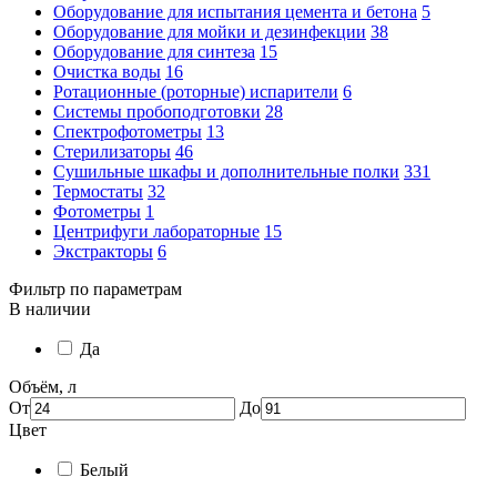
Оборудование для испытания цемента и бетона
5
Оборудование для мойки и дезинфекции
38
Оборудование для синтеза
15
Очистка воды
16
Ротационные (роторные) испарители
6
Системы пробоподготовки
28
Спектрофотометры
13
Стерилизаторы
46
Сушильные шкафы и дополнительные полки
331
Термостаты
32
Фотометры
1
Центрифуги лабораторные
15
Экстракторы
6
Фильтр по параметрам
В наличии
Да
Объём, л
От
До
Цвет
Белый