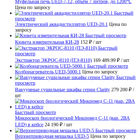
Муфельная печь UED-7-12, объём 7 литров, до 1200℃
Цена по запросу
Быстрый
просмотр
Электрический аквадистиллятор UED-20.1
Цена по
запросу
Быстрый просмотр
Кювета измерительная КИ-28
152 ₽
/ шт
Быстрый
просмотр
Экстрактор ЭКРОС-8110 (ПЭ-8110)
169 489.99 ₽
/ шт
Быстрый просмотр
Колбонагреватель UED-5000.1
Цена по запросу
Быстрый
просмотр
Вакуумные сушильные шкафы серии Clarity
279 200 ₽
/
шт
Быстрый просмотр
Микроскоп биологический Микромед С-11 (вар. 2ВА
LED) в кейсе
24 190 ₽
/ шт
Быстрый просмотр
Верхнеприводная мешалка UED-5
Цена по запросу