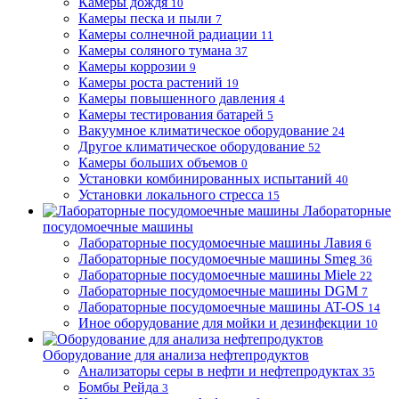
Камеры дождя
10
Камеры песка и пыли
7
Камеры солнечной радиации
11
Камеры соляного тумана
37
Камеры коррозии
9
Камеры роста растений
19
Камеры повышенного давления
4
Камеры тестирования батарей
5
Вакуумное климатическое оборудование
24
Другое климатическое оборудование
52
Камеры больших объемов
0
Установки комбинированных испытаний
40
Установки локального стресса
15
Лабораторные
посудомоечные машины
Лабораторные посудомоечные машины Лавия
6
Лабораторные посудомоечные машины Smeg
36
Лабораторные посудомоечные машины Miele
22
Лабораторные посудомоечные машины DGM
7
Лабораторные посудомоечные машины AT-OS
14
Иное оборудование для мойки и дезинфекции
10
Оборудование для анализа нефтепродуктов
Анализаторы серы в нефти и нефтепродуктах
35
Бомбы Рейда
3