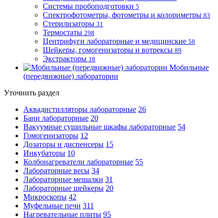
Системы пробоподготовки
5
Спектрофотометры, фотометры и колориметры
83
Стерилизаторы
31
Термостаты
298
Центрифуги лабораторные и медицинские
58
Шейкеры, гомогенизаторы и вотрексы
89
Экстракторы
18
Мобильные
(передвижные) лаборатории
Уточнить раздел
Аквадистилляторы лабораторные
26
Бани лабораторные
20
Вакуумные сушильные шкафы лабораторные
54
Гомогенизаторы
12
Дозаторы и диспенсеры
15
Инкубаторы
10
Колбонагреватели лабораторные
55
Лабораторные весы
34
Лабораторные мешалки
31
Лабораторные шейкеры
20
Микроскопы
42
Муфельные печи
311
Нагревательные плиты
95