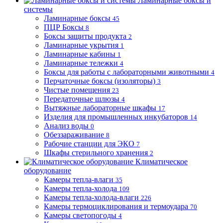
Ламинарные боксы и
системы
Ламинарные боксы
45
ПЦР Боксы
8
Боксы защиты продукта
2
Ламинарные укрытия
1
Ламинарные кабины
1
Ламинарные тележки
4
Боксы для работы с лабораторными животными
4
Перчаточные боксы (изоляторы)
3
Чистые помещения
23
Передаточные шлюзы
4
Вытяжные лабораторные шкафы
17
Изделия для промышленных инкубаторов
14
Анализ воды
0
Обеззараживание
8
Рабочие станции для ЭКО
7
Шкафы стерильного хранения
2
Климатическое
оборудование
Камеры тепла-влаги
35
Камеры тепла-холода
109
Камеры тепла-холода-влаги
226
Камеры термоциклирования и термоудара
70
Камеры светопогоды
4