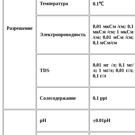
Температура
0.1℃
0,01 мкСм /см; 0,1
Разрешение
мкСм /см; 1 мкСм
Электропроводность
/см; 0,01 мСм /см;
0,1 мСм/см
0,01 мг /л; 0,1 мг/
TDS
л; 1 мг/л; 0,01 г/л;
0,1 г/л
Солесодержание
0,1 ppt
pH
±0.01pH