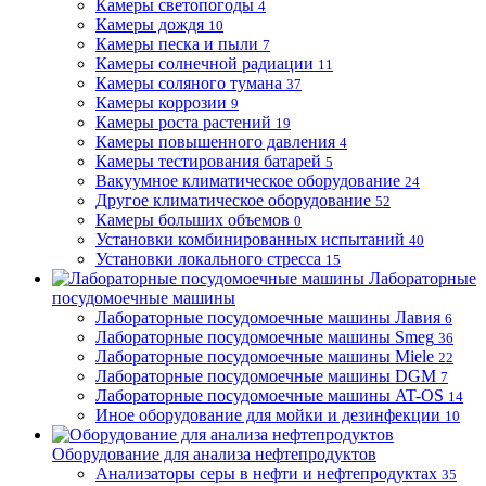
Камеры светопогоды
4
Камеры дождя
10
Камеры песка и пыли
7
Камеры солнечной радиации
11
Камеры соляного тумана
37
Камеры коррозии
9
Камеры роста растений
19
Камеры повышенного давления
4
Камеры тестирования батарей
5
Вакуумное климатическое оборудование
24
Другое климатическое оборудование
52
Камеры больших объемов
0
Установки комбинированных испытаний
40
Установки локального стресса
15
Лабораторные
посудомоечные машины
Лабораторные посудомоечные машины Лавия
6
Лабораторные посудомоечные машины Smeg
36
Лабораторные посудомоечные машины Miele
22
Лабораторные посудомоечные машины DGM
7
Лабораторные посудомоечные машины AT-OS
14
Иное оборудование для мойки и дезинфекции
10
Оборудование для анализа нефтепродуктов
Анализаторы серы в нефти и нефтепродуктах
35