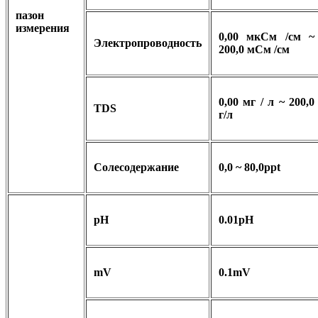
пазон
измерения
0,00 мкСм /см ~
Электропроводность
200,0 мСм /см
0,00 мг / л ~ 200,0
TDS
г/л
Солесодержание
0,0 ~ 80,0ppt
pH
0.01pH
mV
0.1mV