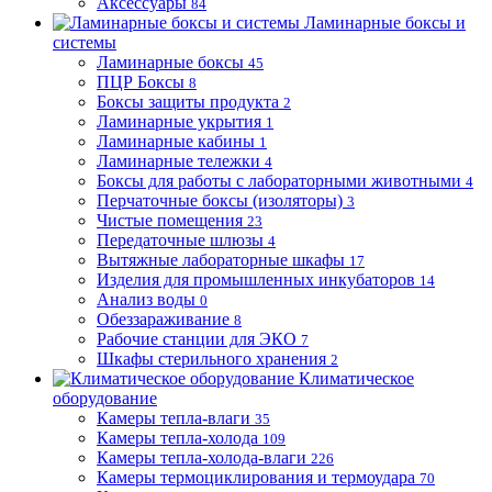
Аксессуары
84
Ламинарные боксы и
системы
Ламинарные боксы
45
ПЦР Боксы
8
Боксы защиты продукта
2
Ламинарные укрытия
1
Ламинарные кабины
1
Ламинарные тележки
4
Боксы для работы с лабораторными животными
4
Перчаточные боксы (изоляторы)
3
Чистые помещения
23
Передаточные шлюзы
4
Вытяжные лабораторные шкафы
17
Изделия для промышленных инкубаторов
14
Анализ воды
0
Обеззараживание
8
Рабочие станции для ЭКО
7
Шкафы стерильного хранения
2
Климатическое
оборудование
Камеры тепла-влаги
35
Камеры тепла-холода
109
Камеры тепла-холода-влаги
226
Камеры термоциклирования и термоудара
70