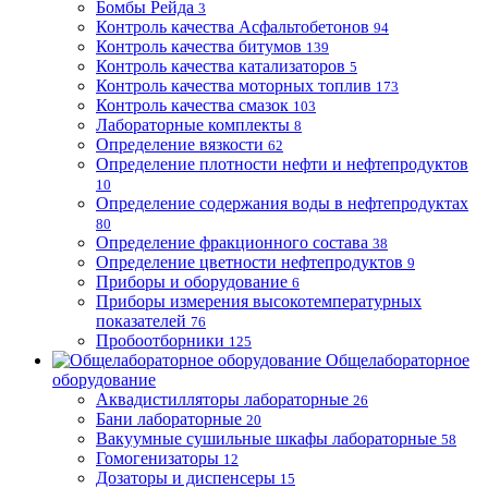
Бомбы Рейда
3
Контроль качества Асфальтобетонов
94
Контроль качества битумов
139
Контроль качества катализаторов
5
Контроль качества моторных топлив
173
Контроль качества смазок
103
Лабораторные комплекты
8
Определение вязкости
62
Определение плотности нефти и нефтепродуктов
10
Определение содержания воды в нефтепродуктах
80
Определение фракционного состава
38
Определение цветности нефтепродуктов
9
Приборы и оборудование
6
Приборы измерения высокотемпературных
показателей
76
Пробоотборники
125
Общелабораторное
оборудование
Аквадистилляторы лабораторные
26
Бани лабораторные
20
Вакуумные сушильные шкафы лабораторные
58
Гомогенизаторы
12
Дозаторы и диспенсеры
15