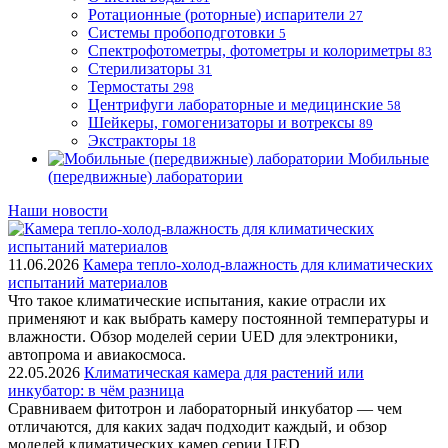
Ротационные (роторные) испарители
27
Системы пробоподготовки
5
Спектрофотометры, фотометры и колориметры
83
Стерилизаторы
31
Термостаты
298
Центрифуги лабораторные и медицинские
58
Шейкеры, гомогенизаторы и вотрексы
89
Экстракторы
18
Мобильные
(передвижные) лаборатории
Наши новости
11.06.2026
Камера тепло-холод-влажность для климатических
испытаний материалов
Что такое климатические испытания, какие отрасли их
применяют и как выбрать камеру постоянной температуры и
влажности. Обзор моделей серии UED для электроники,
автопрома и авиакосмоса.
22.05.2026
Климатическая камера для растений или
инкубатор: в чём разница
Сравниваем фитотрон и лабораторный инкубатор — чем
отличаются, для каких задач подходит каждый, и обзор
моделей климатических камер серии UED.