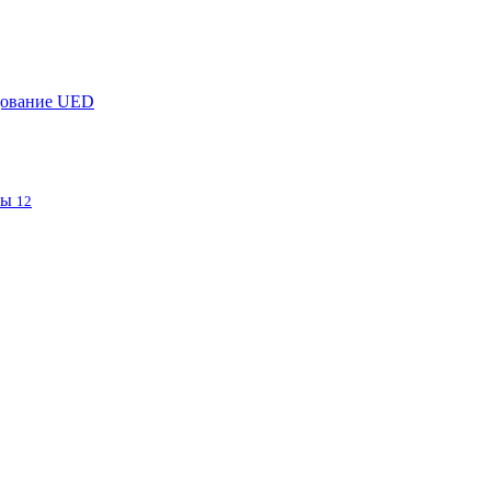
дование UED
фы
12