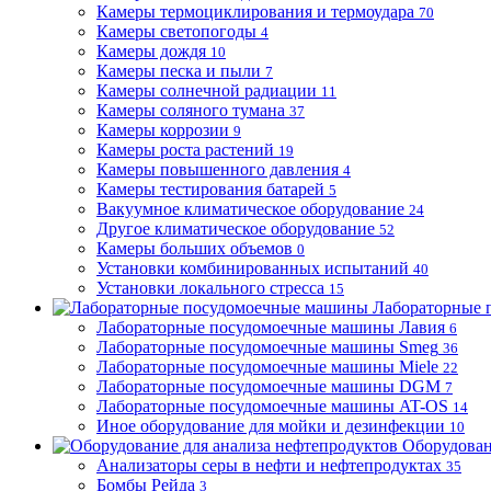
Камеры термоциклирования и термоудара
70
Камеры светопогоды
4
Камеры дождя
10
Камеры песка и пыли
7
Камеры солнечной радиации
11
Камеры соляного тумана
37
Камеры коррозии
9
Камеры роста растений
19
Камеры повышенного давления
4
Камеры тестирования батарей
5
Вакуумное климатическое оборудование
24
Другое климатическое оборудование
52
Камеры больших объемов
0
Установки комбинированных испытаний
40
Установки локального стресса
15
Лабораторные 
Лабораторные посудомоечные машины Лавия
6
Лабораторные посудомоечные машины Smeg
36
Лабораторные посудомоечные машины Miele
22
Лабораторные посудомоечные машины DGM
7
Лабораторные посудомоечные машины AT-OS
14
Иное оборудование для мойки и дезинфекции
10
Оборудован
Анализаторы серы в нефти и нефтепродуктах
35
Бомбы Рейда
3