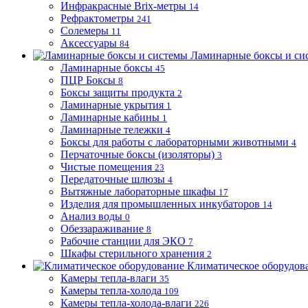
Инфракрасные Brix-метры
14
Рефрактометры
241
Солемеры
11
Аксессуары
84
Ламинарные боксы и си
Ламинарные боксы
45
ПЦР Боксы
8
Боксы защиты продукта
2
Ламинарные укрытия
1
Ламинарные кабины
1
Ламинарные тележки
4
Боксы для работы с лабораторными животными
4
Перчаточные боксы (изоляторы)
3
Чистые помещения
23
Передаточные шлюзы
4
Вытяжные лабораторные шкафы
17
Изделия для промышленных инкубаторов
14
Анализ воды
0
Обеззараживание
8
Рабочие станции для ЭКО
7
Шкафы стерильного хранения
2
Климатическое оборудов
Камеры тепла-влаги
35
Камеры тепла-холода
109
Камеры тепла-холода-влаги
226