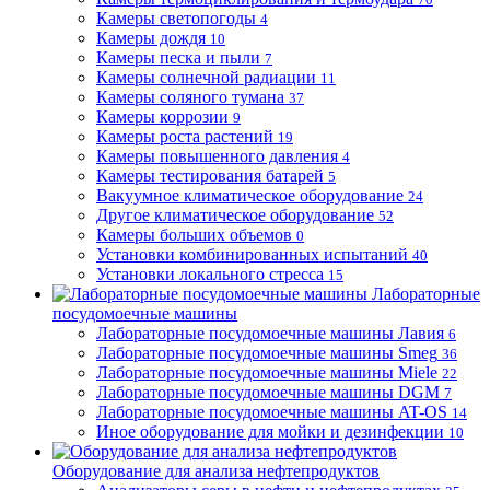
Камеры светопогоды
4
Камеры дождя
10
Камеры песка и пыли
7
Камеры солнечной радиации
11
Камеры соляного тумана
37
Камеры коррозии
9
Камеры роста растений
19
Камеры повышенного давления
4
Камеры тестирования батарей
5
Вакуумное климатическое оборудование
24
Другое климатическое оборудование
52
Камеры больших объемов
0
Установки комбинированных испытаний
40
Установки локального стресса
15
Лабораторные
посудомоечные машины
Лабораторные посудомоечные машины Лавия
6
Лабораторные посудомоечные машины Smeg
36
Лабораторные посудомоечные машины Miele
22
Лабораторные посудомоечные машины DGM
7
Лабораторные посудомоечные машины AT-OS
14
Иное оборудование для мойки и дезинфекции
10
Оборудование для анализа нефтепродуктов