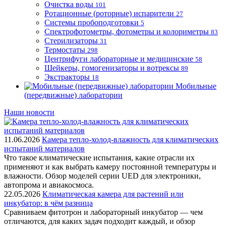
Очистка воды
101
Ротационные (роторные) испарители
27
Системы пробоподготовки
5
Спектрофотометры, фотометры и колориметры
83
Стерилизаторы
31
Термостаты
298
Центрифуги лабораторные и медицинские
58
Шейкеры, гомогенизаторы и вотрексы
89
Экстракторы
18
Мобильные
(передвижные) лаборатории
Наши новости
11.06.2026
Камера тепло-холод-влажность для климатических
испытаний материалов
Что такое климатические испытания, какие отрасли их
применяют и как выбрать камеру постоянной температуры и
влажности. Обзор моделей серии UED для электроники,
автопрома и авиакосмоса.
22.05.2026
Климатическая камера для растений или
инкубатор: в чём разница
Сравниваем фитотрон и лабораторный инкубатор — чем
отличаются, для каких задач подходит каждый, и обзор