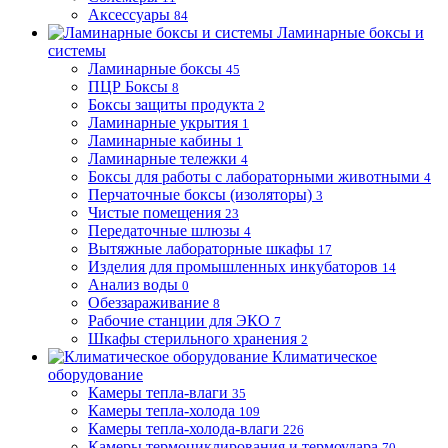
Аксессуары
84
Ламинарные боксы и
системы
Ламинарные боксы
45
ПЦР Боксы
8
Боксы защиты продукта
2
Ламинарные укрытия
1
Ламинарные кабины
1
Ламинарные тележки
4
Боксы для работы с лабораторными животными
4
Перчаточные боксы (изоляторы)
3
Чистые помещения
23
Передаточные шлюзы
4
Вытяжные лабораторные шкафы
17
Изделия для промышленных инкубаторов
14
Анализ воды
0
Обеззараживание
8
Рабочие станции для ЭКО
7
Шкафы стерильного хранения
2
Климатическое
оборудование
Камеры тепла-влаги
35
Камеры тепла-холода
109
Камеры тепла-холода-влаги
226
Камеры термоциклирования и термоудара
70