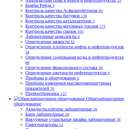
Анализаторы серы в нефти и нефтепродуктах
35
Бомбы Рейда
3
Контроль качества Асфальтобетонов
94
Контроль качества битумов
139
Контроль качества катализаторов
5
Контроль качества моторных топлив
173
Контроль качества смазок
103
Лабораторные комплекты
8
Определение вязкости
62
Определение плотности нефти и нефтепродуктов
10
Определение содержания воды в нефтепродуктах
80
Определение фракционного состава
38
Определение цветности нефтепродуктов
9
Приборы и оборудование
6
Приборы измерения высокотемпературных
показателей
76
Пробоотборники
125
Общелабораторное
оборудование
Аквадистилляторы лабораторные
26
Бани лабораторные
20
Вакуумные сушильные шкафы лабораторные
58
Гомогенизаторы
12