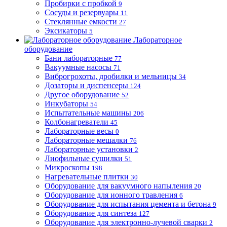
Пробирки с пробкой
9
Сосуды и резервуары
11
Стеклянные емкости
27
Эксикаторы
5
Лабораторное
оборудование
Бани лабораторные
77
Вакуумные насосы
71
Виброгрохоты, дробилки и мельницы
34
Дозаторы и диспенсеры
124
Другое оборудование
52
Инкубаторы
54
Испытательные машины
206
Колбонагреватели
45
Лабораторные весы
0
Лабораторные мешалки
76
Лабораторные установки
2
Лиофильные сушилки
51
Микроскопы
198
Нагревательные плитки
30
Оборудование для вакуумного напыления
20
Оборудование для ионного травления
6
Оборудование для испытания цемента и бетона
9
Оборудование для синтеза
127
Оборудование для электронно-лучевой сварки
2