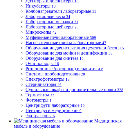
Дозаторы и диспенсеры
15
Инкубаторы
10
Колбонагреватели лабораторные
55
Лабораторные весы
34
Лабораторные мешалки
31
Лабораторные шейкеры
20
Микроскопы
42
Муфельные печи лабораторные
309
Нагревательные плиты лабораторные
47
Оборудование для испытания цемента и бетона
5
Оборудование для мойки и дезинфекции
38
Оборудование для синтеза
15
Очистка воды
16
Ротационные (роторные) испарители
6
Системы пробоподготовки
28
Спектрофотометры
13
Стерилизаторы
46
Сушильные шкафы и дополнительные полки
328
Термостаты
32
Фотометры
1
Центрифуги лабораторные
15
Центрифуги медицинские
0
Экстракторы
6
Медицинская
мебель и оборудование