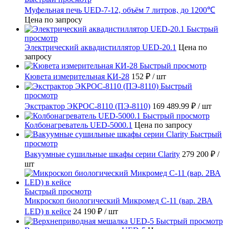
Муфельная печь UED-7-12, объём 7 литров, до 1200℃
Цена по запросу
Быстрый
просмотр
Электрический аквадистиллятор UED-20.1
Цена по
запросу
Быстрый просмотр
Кювета измерительная КИ-28
152 ₽
/ шт
Быстрый
просмотр
Экстрактор ЭКРОС-8110 (ПЭ-8110)
169 489.99 ₽
/ шт
Быстрый просмотр
Колбонагреватель UED-5000.1
Цена по запросу
Быстрый
просмотр
Вакуумные сушильные шкафы серии Clarity
279 200 ₽
/
шт
Быстрый просмотр
Микроскоп биологический Микромед С-11 (вар. 2ВА
LED) в кейсе
24 190 ₽
/ шт
Быстрый просмотр