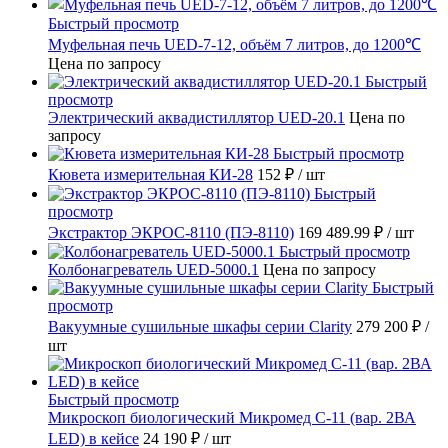
Быстрый просмотр
Муфельная печь UED-7-12, объём 7 литров, до 1200℃
Цена по запросу
Быстрый
просмотр
Электрический аквадистиллятор UED-20.1
Цена по
запросу
Быстрый просмотр
Кювета измерительная КИ-28
152 ₽
/ шт
Быстрый
просмотр
Экстрактор ЭКРОС-8110 (ПЭ-8110)
169 489.99 ₽
/ шт
Быстрый просмотр
Колбонагреватель UED-5000.1
Цена по запросу
Быстрый
просмотр
Вакуумные сушильные шкафы серии Clarity
279 200 ₽
/
шт
Быстрый просмотр
Микроскоп биологический Микромед С-11 (вар. 2ВА
LED) в кейсе
24 190 ₽
/ шт