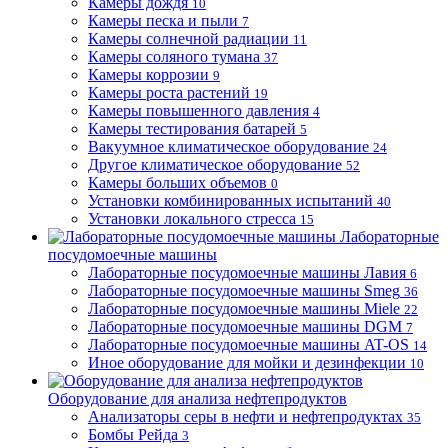
Камеры дождя
10
Камеры песка и пыли
7
Камеры солнечной радиации
11
Камеры соляного тумана
37
Камеры коррозии
9
Камеры роста растений
19
Камеры повышенного давления
4
Камеры тестирования батарей
5
Вакуумное климатическое оборудование
24
Другое климатическое оборудование
52
Камеры больших объемов
0
Установки комбинированных испытаний
40
Установки локального стресса
15
Лабораторные
посудомоечные машины
Лабораторные посудомоечные машины Лавия
6
Лабораторные посудомоечные машины Smeg
36
Лабораторные посудомоечные машины Miele
22
Лабораторные посудомоечные машины DGM
7
Лабораторные посудомоечные машины AT-OS
14
Иное оборудование для мойки и дезинфекции
10
Оборудование для анализа нефтепродуктов
Анализаторы серы в нефти и нефтепродуктах
35
Бомбы Рейда
3