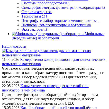
Системы пробоподготовки
5
Спектрофотометры, фотометры и колориметры
83
Стерилизаторы
31
Термостаты
298
Центрифуги лабораторные и медицинские
58
Шейкеры, гомогенизаторы и вотрексы
89
Экстракторы
18
Мобильные
(передвижные) лаборатории
Наши новости
11.06.2026
Камера тепло-холод-влажность для климатических
испытаний материалов
Что такое климатические испытания, какие отрасли их
применяют и как выбрать камеру постоянной температуры и
влажности. Обзор моделей серии UED для электроники,
автопрома и авиакосмоса.
22.05.2026
Климатическая камера для растений или
инкубатор: в чём разница
Сравниваем фитотрон и лабораторный инкубатор — чем
отличаются, для каких задач подходит каждый, и обзор
моделей климатических камер серии UED.
15.05.2026
Какой лабораторный инкубатор подойдёт для