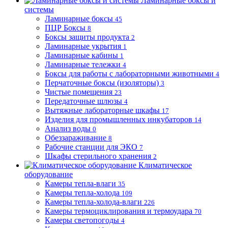
Ламинарные боксы и
системы
Ламинарные боксы
45
ПЦР Боксы
8
Боксы защиты продукта
2
Ламинарные укрытия
1
Ламинарные кабины
1
Ламинарные тележки
4
Боксы для работы с лабораторными животными
4
Перчаточные боксы (изоляторы)
3
Чистые помещения
23
Передаточные шлюзы
4
Вытяжные лабораторные шкафы
17
Изделия для промышленных инкубаторов
14
Анализ воды
0
Обеззараживание
8
Рабочие станции для ЭКО
7
Шкафы стерильного хранения
2
Климатическое
оборудование
Камеры тепла-влаги
35
Камеры тепла-холода
109
Камеры тепла-холода-влаги
226
Камеры термоциклирования и термоудара
70
Камеры светопогоды
4