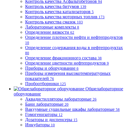
Контроль качества Асфальтобетонов
94
Контроль качества битумов
139
Контроль качества катализаторов
5
Контроль качества моторных топлив
173
Контроль качества смазок
103
Лабораторные комплекты
8
Определение вязкости
62
Определение плотности нефти и нефтепродуктов
10
Определение содержания воды в нефтепродуктах
80
Определение фракционного состава
38
Определение цветности нефтепродуктов
9
Приборы и оборудование
6
Приборы измерения высокотемпературных
показателей
76
Пробоотборники
125
Общелабораторное
оборудование
Аквадистилляторы лабораторные
26
Бани лабораторные
20
Вакуумные сушильные шкафы лабораторные
58
Гомогенизаторы
12
Дозаторы и диспенсеры
15
Инкубаторы
10