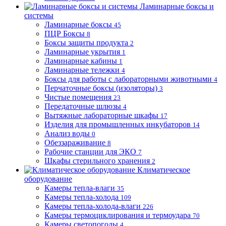
Ламинарные боксы и
системы
Ламинарные боксы
45
ПЦР Боксы
8
Боксы защиты продукта
2
Ламинарные укрытия
1
Ламинарные кабины
1
Ламинарные тележки
4
Боксы для работы с лабораторными животными
4
Перчаточные боксы (изоляторы)
3
Чистые помещения
23
Передаточные шлюзы
4
Вытяжные лабораторные шкафы
17
Изделия для промышленных инкубаторов
14
Анализ воды
0
Обеззараживание
8
Рабочие станции для ЭКО
7
Шкафы стерильного хранения
2
Климатическое
оборудование
Камеры тепла-влаги
35
Камеры тепла-холода
109
Камеры тепла-холода-влаги
226
Камеры термоциклирования и термоудара
70
Камеры светопогоды
4