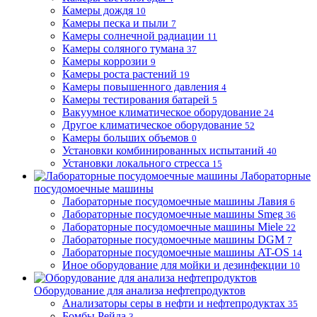
Камеры дождя
10
Камеры песка и пыли
7
Камеры солнечной радиации
11
Камеры соляного тумана
37
Камеры коррозии
9
Камеры роста растений
19
Камеры повышенного давления
4
Камеры тестирования батарей
5
Вакуумное климатическое оборудование
24
Другое климатическое оборудование
52
Камеры больших объемов
0
Установки комбинированных испытаний
40
Установки локального стресса
15
Лабораторные
посудомоечные машины
Лабораторные посудомоечные машины Лавия
6
Лабораторные посудомоечные машины Smeg
36
Лабораторные посудомоечные машины Miele
22
Лабораторные посудомоечные машины DGM
7
Лабораторные посудомоечные машины AT-OS
14
Иное оборудование для мойки и дезинфекции
10
Оборудование для анализа нефтепродуктов
Анализаторы серы в нефти и нефтепродуктах
35
Бомбы Рейда
3