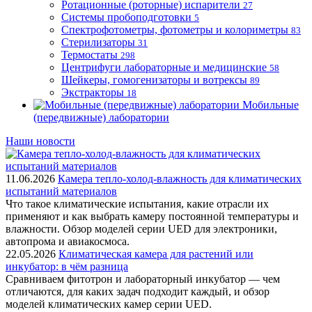
Ротационные (роторные) испарители
27
Системы пробоподготовки
5
Спектрофотометры, фотометры и колориметры
83
Стерилизаторы
31
Термостаты
298
Центрифуги лабораторные и медицинские
58
Шейкеры, гомогенизаторы и вотрексы
89
Экстракторы
18
Мобильные
(передвижные) лаборатории
Наши новости
11.06.2026
Камера тепло-холод-влажность для климатических
испытаний материалов
Что такое климатические испытания, какие отрасли их
применяют и как выбрать камеру постоянной температуры и
влажности. Обзор моделей серии UED для электроники,
автопрома и авиакосмоса.
22.05.2026
Климатическая камера для растений или
инкубатор: в чём разница
Сравниваем фитотрон и лабораторный инкубатор — чем
отличаются, для каких задач подходит каждый, и обзор
моделей климатических камер серии UED.