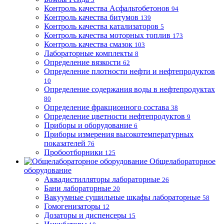
Контроль качества Асфальтобетонов
94
Контроль качества битумов
139
Контроль качества катализаторов
5
Контроль качества моторных топлив
173
Контроль качества смазок
103
Лабораторные комплекты
8
Определение вязкости
62
Определение плотности нефти и нефтепродуктов
10
Определение содержания воды в нефтепродуктах
80
Определение фракционного состава
38
Определение цветности нефтепродуктов
9
Приборы и оборудование
6
Приборы измерения высокотемпературных
показателей
76
Пробоотборники
125
Общелабораторное
оборудование
Аквадистилляторы лабораторные
26
Бани лабораторные
20
Вакуумные сушильные шкафы лабораторные
58
Гомогенизаторы
12
Дозаторы и диспенсеры
15