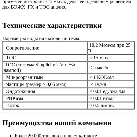
примесей до уровня < 5 мкг/л, делая ее идеальным решением
для ВЭЖХ, ГХ и TOC анализ.
Технические характеристики
Параметры воды на выходе системы:
18,2 Мом/см при 25
Сопротивление
°С
ТОС
< 15 мкг/л
TOC (система Simplicity UV с УФ
< 5 мкг/л
лампой)
Микроорганизмы
< 1 КОЕ/мл
Частицы (размер > 0,05 мкм)
< 1ч/мл
Эндотоксины
< 0,01 ед. энд./мл
РНКазы
< 0,01 нг/мл
Поток
> 0,5 л/мин.
Преимущества нашей компании
Более 20 000 товаров в нашем каталоге