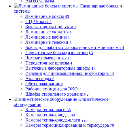
Аксессуары
84
Ламинарные боксы и
системы
Ламинарные боксы
45
ПЦР Боксы
8
Боксы защиты продукта
2
Ламинарные укрытия
1
Ламинарные кабины
1
Ламинарные тележки
4
Боксы для работы с лабораторными животными
4
Перчаточные боксы (изоляторы)
3
Чистые помещения
23
Передаточные шлюзы
4
Вытяжные лабораторные шкафы
17
Изделия для промышленных инкубаторов
14
Анализ воды
0
Обеззараживание
8
Рабочие станции для ЭКО
7
Шкафы стерильного хранения
2
Климатическое
оборудование
Камеры тепла-влаги
35
Камеры тепла-холода
109
Камеры тепла-холода-влаги
226
Камеры термоциклирования и термоудара
70