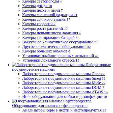
Камеры светопогоды
4
Камеры дождя
10
Камеры песка и пыли
7
Камеры солнечной радиации
11
Камеры соляного тумана
37
Камеры коррозии
9
Камеры роста растений
19
Камеры повышенного давления
4
Камеры тестирования батарей
5
Вакуумное климатическое оборудование
24
Другое климатическое оборудование
52
Камеры больших объемов
0
Установки комбинированных испытаний
40
Установки локального стресса
15
Лабораторные
посудомоечные машины
Лабораторные посудомоечные машины Лавия
6
Лабораторные посудомоечные машины Smeg
36
Лабораторные посудомоечные машины Miele
22
Лабораторные посудомоечные машины DGM
7
Лабораторные посудомоечные машины AT-OS
14
Иное оборудование для мойки и дезинфекции
10
Оборудование для анализа нефтепродуктов
Анализаторы серы в нефти и нефтепродуктах
35