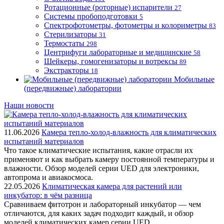
Ротационные (роторные) испарители
27
Системы пробоподготовки
5
Спектрофотометры, фотометры и колориметры
83
Стерилизаторы
31
Термостаты
298
Центрифуги лабораторные и медицинские
58
Шейкеры, гомогенизаторы и вотрексы
89
Экстракторы
18
Мобильные
(передвижные) лаборатории
Наши новости
11.06.2026
Камера тепло-холод-влажность для климатических
испытаний материалов
Что такое климатические испытания, какие отрасли их
применяют и как выбрать камеру постоянной температуры и
влажности. Обзор моделей серии UED для электроники,
автопрома и авиакосмоса.
22.05.2026
Климатическая камера для растений или
инкубатор: в чём разница
Сравниваем фитотрон и лабораторный инкубатор — чем
отличаются, для каких задач подходит каждый, и обзор
моделей климатических камер серии UED.