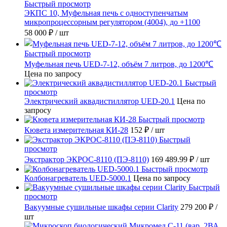
Быстрый просмотр
ЭКПС 10, Муфельная печь с одноступенчатым
микропроцессорным регулятором (4004), до +1100
58 000 ₽
/ шт
Быстрый просмотр
Муфельная печь UED-7-12, объём 7 литров, до 1200℃
Цена по запросу
Быстрый
просмотр
Электрический аквадистиллятор UED-20.1
Цена по
запросу
Быстрый просмотр
Кювета измерительная КИ-28
152 ₽
/ шт
Быстрый
просмотр
Экстрактор ЭКРОС-8110 (ПЭ-8110)
169 489.99 ₽
/ шт
Быстрый просмотр
Колбонагреватель UED-5000.1
Цена по запросу
Быстрый
просмотр
Вакуумные сушильные шкафы серии Clarity
279 200 ₽
/
шт