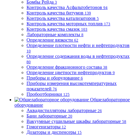
Бомбы Рейда
3
Контроль качества Асфальтобетонов
94
Контроль качества битумов
139
Контроль качества катализаторов
5
Контроль качества моторных топлив
173
Контроль качества смазок
103
Лабораторные комплекты
8
Определение вязкости
62
Определение плотности нефти и нефтепродуктов
10
Определение содержания воды в нефтепродуктах
80
Определение фракционного состава
38
Определение цветности нефтепродуктов
9
Приборы и оборудование
6
Приборы измерения высокотемпературных
показателей
76
Пробоотборники
125
Общелабораторное
оборудование
Аквадистилляторы лабораторные
26
Бани лабораторные
20
Вакуумные сушильные шкафы лабораторные
58
Гомогенизаторы
12
Дозаторы и диспенсеры
15