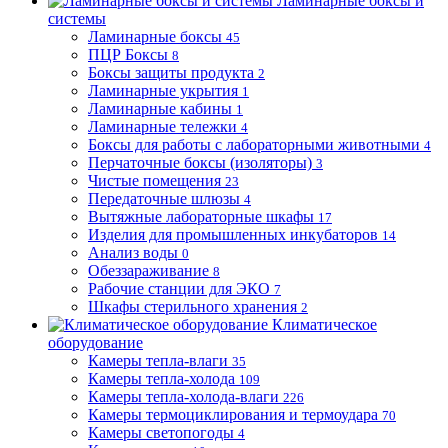
Ламинарные боксы и
системы
Ламинарные боксы
45
ПЦР Боксы
8
Боксы защиты продукта
2
Ламинарные укрытия
1
Ламинарные кабины
1
Ламинарные тележки
4
Боксы для работы с лабораторными животными
4
Перчаточные боксы (изоляторы)
3
Чистые помещения
23
Передаточные шлюзы
4
Вытяжные лабораторные шкафы
17
Изделия для промышленных инкубаторов
14
Анализ воды
0
Обеззараживание
8
Рабочие станции для ЭКО
7
Шкафы стерильного хранения
2
Климатическое
оборудование
Камеры тепла-влаги
35
Камеры тепла-холода
109
Камеры тепла-холода-влаги
226
Камеры термоциклирования и термоудара
70
Камеры светопогоды
4