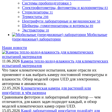
Системы пробоподготовки
5
Спектрофотометры, фотометры и колориметры
83
Стерилизаторы
31
Термостаты
298
Центрифуги лабораторные и медицинские
58
Шейкеры, гомогенизаторы и вотрексы
89
Экстракторы
18
Мобильные
(передвижные) лаборатории
Наши новости
11.06.2026
Камера тепло-холод-влажность для климатических
испытаний материалов
Что такое климатические испытания, какие отрасли их
применяют и как выбрать камеру постоянной температуры и
влажности. Обзор моделей серии UED для электроники,
автопрома и авиакосмоса.
22.05.2026
Климатическая камера для растений или
инкубатор: в чём разница
Сравниваем фитотрон и лабораторный инкубатор — чем
отличаются, для каких задач подходит каждый, и обзор
моделей климатических камер серии UED.
15.05.2026
Какой лабораторный инкубатор подойдёт для