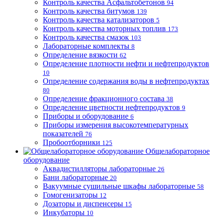
Контроль качества Асфальтобетонов
94
Контроль качества битумов
139
Контроль качества катализаторов
5
Контроль качества моторных топлив
173
Контроль качества смазок
103
Лабораторные комплекты
8
Определение вязкости
62
Определение плотности нефти и нефтепродуктов
10
Определение содержания воды в нефтепродуктах
80
Определение фракционного состава
38
Определение цветности нефтепродуктов
9
Приборы и оборудование
6
Приборы измерения высокотемпературных
показателей
76
Пробоотборники
125
Общелабораторное
оборудование
Аквадистилляторы лабораторные
26
Бани лабораторные
20
Вакуумные сушильные шкафы лабораторные
58
Гомогенизаторы
12
Дозаторы и диспенсеры
15
Инкубаторы
10