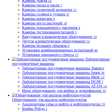
Камеры дождя
10
Камеры песка и пыли
7
Камеры солнечной радиации
11
Камеры соляного тумана
37
Камеры коррозии
9
Камеры роста растений
19
Камеры повышенного давления
4
Камеры тестирования батарей
5
Вакуумное климатическое оборудование
24
Другое климатическое оборудование
52
Камеры больших объемов
0
Установки комбинированных испытаний
40
Установки локального стресса
15
Лабораторные
посудомоечные машины
Лабораторные посудомоечные машины Лавия
6
Лабораторные посудомоечные машины Smeg
36
Лабораторные посудомоечные машины Miele
22
Лабораторные посудомоечные машины DGM
7
Лабораторные посудомоечные машины AT-OS
14
Иное оборудование для мойки и дезинфекции
10
Оборудование для анализа нефтепродуктов
Анализаторы серы в нефти и нефтепродуктах
35
Бомбы Рейда
3