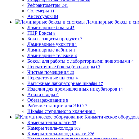
Рефрактометры
241
Солемеры
11
Аксессуары
84
Ламинарные боксы и си
Ламинарные боксы
45
ПЦР Боксы
8
Боксы защиты продукта
2
Ламинарные укрытия
1
Ламинарные кабины
1
Ламинарные тележки
4
Боксы для работы с лабораторными животными
4
Перчаточные боксы (изоляторы)
3
Чистые помещения
23
Передаточные шлюзы
4
Вытяжные лабораторные шкафы
17
Изделия для промышленных инкубаторов
14
Анализ воды
0
Обеззараживание
8
Рабочие станции для ЭКО
7
Шкафы стерильного хранения
2
Климатическое оборудов
Камеры тепла-влаги
35
Камеры тепла-холода
109
Камеры тепла-холода-влаги
226