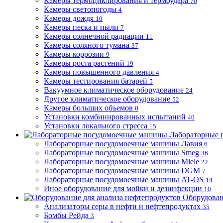
Камеры термоциклирования и термоудара
70
Камеры светопогоды
4
Камеры дождя
10
Камеры песка и пыли
7
Камеры солнечной радиации
11
Камеры соляного тумана
37
Камеры коррозии
9
Камеры роста растений
19
Камеры повышенного давления
4
Камеры тестирования батарей
5
Вакуумное климатическое оборудование
24
Другое климатическое оборудование
52
Камеры больших объемов
0
Установки комбинированных испытаний
40
Установки локального стресса
15
Лабораторные 
Лабораторные посудомоечные машины Лавия
6
Лабораторные посудомоечные машины Smeg
36
Лабораторные посудомоечные машины Miele
22
Лабораторные посудомоечные машины DGM
7
Лабораторные посудомоечные машины AT-OS
14
Иное оборудование для мойки и дезинфекции
10
Оборудован
Анализаторы серы в нефти и нефтепродуктах
35
Бомбы Рейда
3