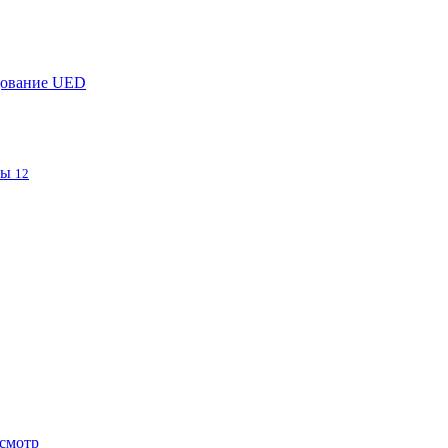
дование UED
фы
12
смотр