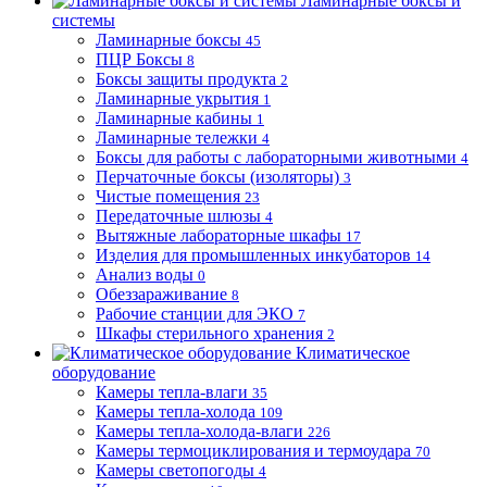
Ламинарные боксы и
системы
Ламинарные боксы
45
ПЦР Боксы
8
Боксы защиты продукта
2
Ламинарные укрытия
1
Ламинарные кабины
1
Ламинарные тележки
4
Боксы для работы с лабораторными животными
4
Перчаточные боксы (изоляторы)
3
Чистые помещения
23
Передаточные шлюзы
4
Вытяжные лабораторные шкафы
17
Изделия для промышленных инкубаторов
14
Анализ воды
0
Обеззараживание
8
Рабочие станции для ЭКО
7
Шкафы стерильного хранения
2
Климатическое
оборудование
Камеры тепла-влаги
35
Камеры тепла-холода
109
Камеры тепла-холода-влаги
226
Камеры термоциклирования и термоудара
70
Камеры светопогоды
4