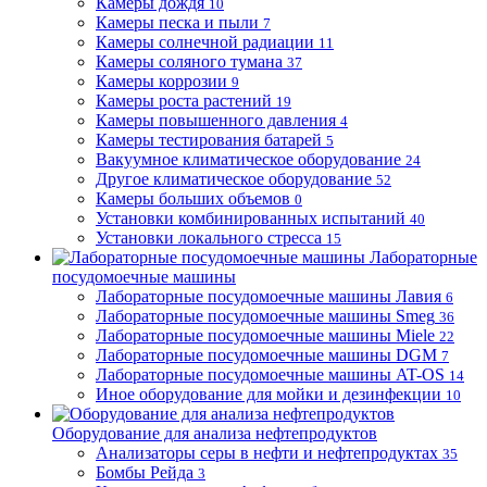
Камеры дождя
10
Камеры песка и пыли
7
Камеры солнечной радиации
11
Камеры соляного тумана
37
Камеры коррозии
9
Камеры роста растений
19
Камеры повышенного давления
4
Камеры тестирования батарей
5
Вакуумное климатическое оборудование
24
Другое климатическое оборудование
52
Камеры больших объемов
0
Установки комбинированных испытаний
40
Установки локального стресса
15
Лабораторные
посудомоечные машины
Лабораторные посудомоечные машины Лавия
6
Лабораторные посудомоечные машины Smeg
36
Лабораторные посудомоечные машины Miele
22
Лабораторные посудомоечные машины DGM
7
Лабораторные посудомоечные машины AT-OS
14
Иное оборудование для мойки и дезинфекции
10
Оборудование для анализа нефтепродуктов
Анализаторы серы в нефти и нефтепродуктах
35
Бомбы Рейда
3