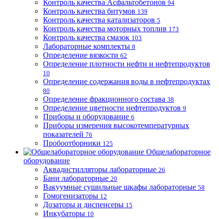
Контроль качества Асфальтобетонов
94
Контроль качества битумов
139
Контроль качества катализаторов
5
Контроль качества моторных топлив
173
Контроль качества смазок
103
Лабораторные комплекты
8
Определение вязкости
62
Определение плотности нефти и нефтепродуктов
10
Определение содержания воды в нефтепродуктах
80
Определение фракционного состава
38
Определение цветности нефтепродуктов
9
Приборы и оборудование
6
Приборы измерения высокотемпературных
показателей
76
Пробоотборники
125
Общелабораторное
оборудование
Аквадистилляторы лабораторные
26
Бани лабораторные
20
Вакуумные сушильные шкафы лабораторные
58
Гомогенизаторы
12
Дозаторы и диспенсеры
15
Инкубаторы
10