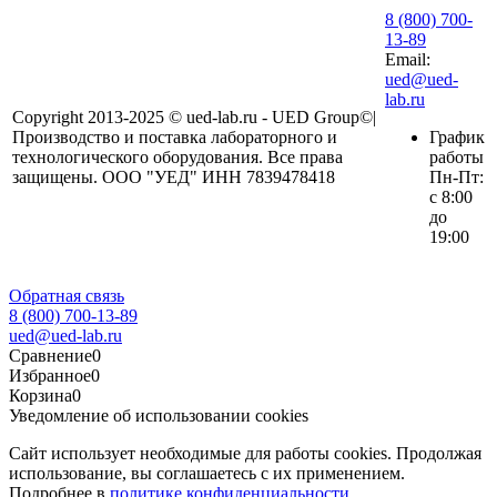
8 (800) 700-
13-89
Email:
ued@ued-
lab.ru
Copyright 2013-2025 © ued-lab.ru - UED Group©|
Производство и поставка лабораторного и
График
технологического оборудования. Все права
работы
защищены. ООО "УЕД" ИНН 7839478418
Пн-Пт:
с 8:00
до
19:00
Обратная связь
8 (800) 700-13-89
ued@ued-lab.ru
Сравнение
0
Избранное
0
Корзина
0
Уведомление об использовании cookies
Сайт использует необходимые для работы cookies. Продолжая
использование, вы соглашаетесь с их применением.
Подробнее в
политике конфиденциальности