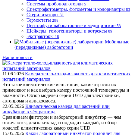
Системы пробоподготовки
5
Спектрофотометры, фотометры и колориметры
83
Стерилизаторы
31
Термостаты
298
Центрифуги лабораторные и медицинские
58
Шейкеры, гомогенизаторы и вотрексы
89
Экстракторы
18
Мобильные
(передвижные) лаборатории
Наши новости
11.06.2026
Камера тепло-холод-влажность для климатических
испытаний материалов
Что такое климатические испытания, какие отрасли их
применяют и как выбрать камеру постоянной температуры и
влажности. Обзор моделей серии UED для электроники,
автопрома и авиакосмоса.
22.05.2026
Климатическая камера для растений или
инкубатор: в чём разница
Сравниваем фитотрон и лабораторный инкубатор — чем
отличаются, для каких задач подходит каждый, и обзор
моделей климатических камер серии UED.
15.05.2026
Какой лабораторный инкубатор подойдёт для