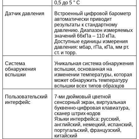
0,5 до 5 ° C
Датчик давления
Встроенный цифровой барометр
автоматически приводит
результаты к стандартному
давлению. Диапазон измеряемых
значений 66кПа – 110 кПа.
Доступные единицы измерения
давления: мбар, гПа, кПа, мм рт.
ст. и торр.
Система
Уникальная система обнаружения
обнаружения
вспышки, основанная на
вспышки
изменении температуры, которая
может обнаружить температуру
вспышки всех типов образцов
Пользовательский
7-ми дюймовый цветной
интерфейс
сенсорный экран, виртуальная
буквенно-цифровая клавиатура,
сканер штрих-кодов
Языки интерфейса: русский,
английский, немецкий, испанский,
португальский, французский,
китайский