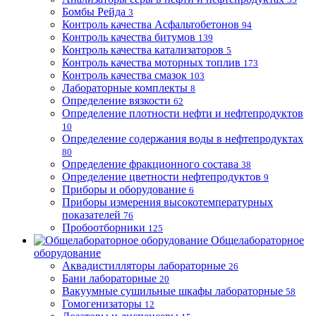
Бомбы Рейда
3
Контроль качества Асфальтобетонов
94
Контроль качества битумов
139
Контроль качества катализаторов
5
Контроль качества моторных топлив
173
Контроль качества смазок
103
Лабораторные комплекты
8
Определение вязкости
62
Определение плотности нефти и нефтепродуктов
10
Определение содержания воды в нефтепродуктах
80
Определение фракционного состава
38
Определение цветности нефтепродуктов
9
Приборы и оборудование
6
Приборы измерения высокотемпературных
показателей
76
Пробоотборники
125
Общелабораторное
оборудование
Аквадистилляторы лабораторные
26
Бани лабораторные
20
Вакуумные сушильные шкафы лабораторные
58
Гомогенизаторы
12