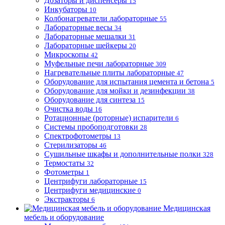
Дозаторы и диспенсеры
15
Инкубаторы
10
Колбонагреватели лабораторные
55
Лабораторные весы
34
Лабораторные мешалки
31
Лабораторные шейкеры
20
Микроскопы
42
Муфельные печи лабораторные
309
Нагревательные плиты лабораторные
47
Оборудование для испытания цемента и бетона
5
Оборудование для мойки и дезинфекции
38
Оборудование для синтеза
15
Очистка воды
16
Ротационные (роторные) испарители
6
Системы пробоподготовки
28
Спектрофотометры
13
Стерилизаторы
46
Сушильные шкафы и дополнительные полки
328
Термостаты
32
Фотометры
1
Центрифуги лабораторные
15
Центрифуги медицинские
0
Экстракторы
6
Медицинская
мебель и оборудование