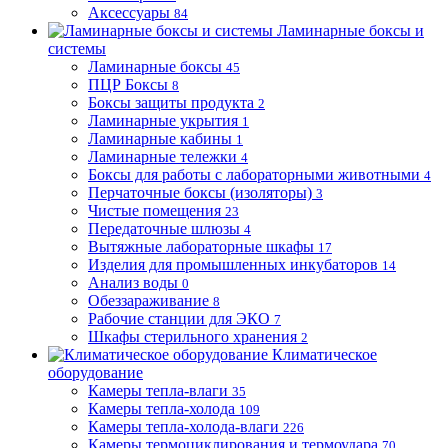
Аксессуары
84
Ламинарные боксы и
системы
Ламинарные боксы
45
ПЦР Боксы
8
Боксы защиты продукта
2
Ламинарные укрытия
1
Ламинарные кабины
1
Ламинарные тележки
4
Боксы для работы с лабораторными животными
4
Перчаточные боксы (изоляторы)
3
Чистые помещения
23
Передаточные шлюзы
4
Вытяжные лабораторные шкафы
17
Изделия для промышленных инкубаторов
14
Анализ воды
0
Обеззараживание
8
Рабочие станции для ЭКО
7
Шкафы стерильного хранения
2
Климатическое
оборудование
Камеры тепла-влаги
35
Камеры тепла-холода
109
Камеры тепла-холода-влаги
226
Камеры термоциклирования и термоудара
70