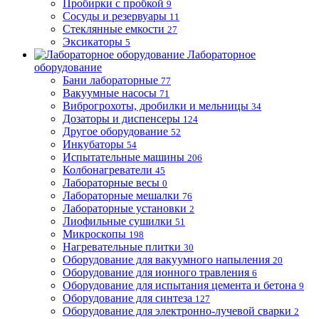
Пробирки с пробкой
9
Сосуды и резервуары
11
Стеклянные емкости
27
Эксикаторы
5
Лабораторное
оборудование
Бани лабораторные
77
Вакуумные насосы
71
Виброгрохоты, дробилки и мельницы
34
Дозаторы и диспенсеры
124
Другое оборудование
52
Инкубаторы
54
Испытательные машины
206
Колбонагреватели
45
Лабораторные весы
0
Лабораторные мешалки
76
Лабораторные установки
2
Лиофильные сушилки
51
Микроскопы
198
Нагревательные плитки
30
Оборудование для вакуумного напыления
20
Оборудование для ионного травления
6
Оборудование для испытания цемента и бетона
9
Оборудование для синтеза
127
Оборудование для электронно-лучевой сварки
2