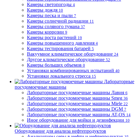
Камеры светопогоды
4
Камеры дождя
10
Камеры песка и пыли
7
Камеры солнечной радиации
11
Камеры соляного тумана
37
Камеры коррозии
9
Камеры роста растений
19
Камеры повышенного давления
4
Камеры тестирования батарей
5
Вакуумное климатическое оборудование
24
Другое климатическое оборудование
52
Камеры больших объемов
0
Установки комбинированных испытаний
40
Установки локального стресса
15
Лабораторные
посудомоечные машины
Лабораторные посудомоечные машины Лавия
6
Лабораторные посудомоечные машины Smeg
36
Лабораторные посудомоечные машины Miele
22
Лабораторные посудомоечные машины DGM
7
Лабораторные посудомоечные машины AT-OS
14
Иное оборудование для мойки и дезинфекции
10
Оборудование для анализа нефтепродуктов
Анализаторы серы в нефти и нефтепродуктах
35