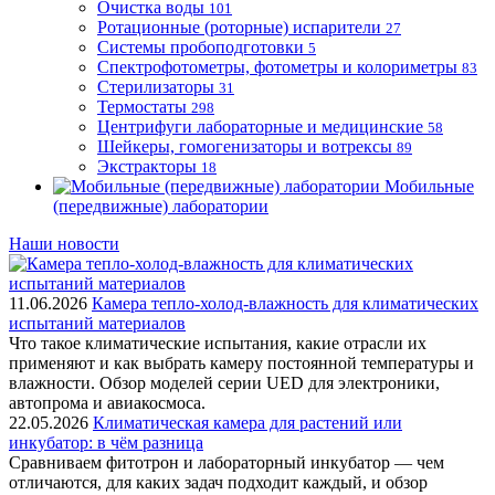
Очистка воды
101
Ротационные (роторные) испарители
27
Системы пробоподготовки
5
Спектрофотометры, фотометры и колориметры
83
Стерилизаторы
31
Термостаты
298
Центрифуги лабораторные и медицинские
58
Шейкеры, гомогенизаторы и вотрексы
89
Экстракторы
18
Мобильные
(передвижные) лаборатории
Наши новости
11.06.2026
Камера тепло-холод-влажность для климатических
испытаний материалов
Что такое климатические испытания, какие отрасли их
применяют и как выбрать камеру постоянной температуры и
влажности. Обзор моделей серии UED для электроники,
автопрома и авиакосмоса.
22.05.2026
Климатическая камера для растений или
инкубатор: в чём разница
Сравниваем фитотрон и лабораторный инкубатор — чем
отличаются, для каких задач подходит каждый, и обзор