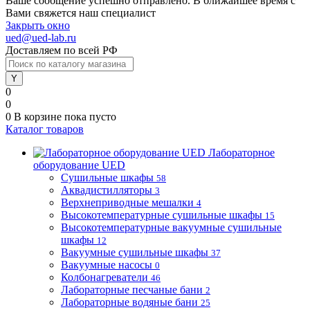
Ваше сообщение успешно отправлено. В ближайшее время с
Вами свяжется наш специалист
Закрыть окно
ued@ued-lab.ru
Доставляем по всей РФ
0
0
0
В корзине
пока пусто
Каталог товаров
Лабораторное
оборудование UED
Сушильные шкафы
58
Аквадистилляторы
3
Верхнеприводные мешалки
4
Высокотемпературные сушильные шкафы
15
Высокотемпературные вакуумные сушильные
шкафы
12
Вакуумные сушильные шкафы
37
Вакуумные насосы
0
Колбонагреватели
46
Лабораторные песчаные бани
2
Лабораторные водяные бани
25