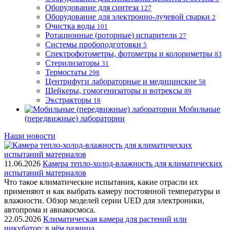
Оборудование для синтеза
127
Оборудование для электронно-лучевой сварки
2
Очистка воды
101
Ротационные (роторные) испарители
27
Системы пробоподготовки
5
Спектрофотометры, фотометры и колориметры
83
Стерилизаторы
31
Термостаты
298
Центрифуги лабораторные и медицинские
58
Шейкеры, гомогенизаторы и вотрексы
89
Экстракторы
18
Мобильные
(передвижные) лаборатории
Наши новости
11.06.2026
Камера тепло-холод-влажность для климатических
испытаний материалов
Что такое климатические испытания, какие отрасли их
применяют и как выбрать камеру постоянной температуры и
влажности. Обзор моделей серии UED для электроники,
автопрома и авиакосмоса.
22.05.2026
Климатическая камера для растений или
инкубатор: в чём разница