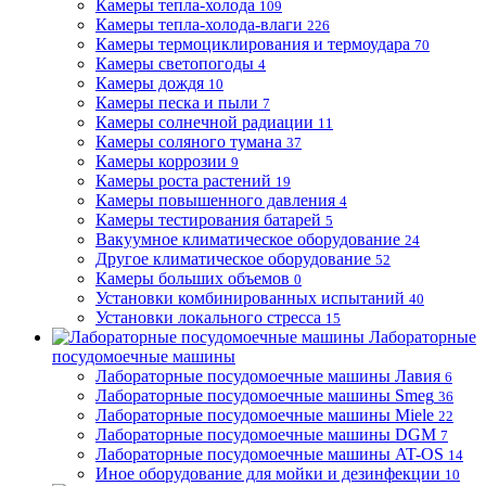
Камеры тепла-холода
109
Камеры тепла-холода-влаги
226
Камеры термоциклирования и термоудара
70
Камеры светопогоды
4
Камеры дождя
10
Камеры песка и пыли
7
Камеры солнечной радиации
11
Камеры соляного тумана
37
Камеры коррозии
9
Камеры роста растений
19
Камеры повышенного давления
4
Камеры тестирования батарей
5
Вакуумное климатическое оборудование
24
Другое климатическое оборудование
52
Камеры больших объемов
0
Установки комбинированных испытаний
40
Установки локального стресса
15
Лабораторные
посудомоечные машины
Лабораторные посудомоечные машины Лавия
6
Лабораторные посудомоечные машины Smeg
36
Лабораторные посудомоечные машины Miele
22
Лабораторные посудомоечные машины DGM
7
Лабораторные посудомоечные машины AT-OS
14
Иное оборудование для мойки и дезинфекции
10