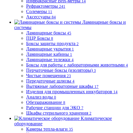
Инфракрасные Brix-метры
14
Рефрактометры
241
Солемеры
11
Аксессуары
84
Ламинарные боксы и
системы
Ламинарные боксы
45
ПЦР Боксы
8
Боксы защиты продукта
2
Ламинарные укрытия
1
Ламинарные кабины
1
Ламинарные тележки
4
Боксы для работы с лабораторными животными
4
Перчаточные боксы (изоляторы)
3
Чистые помещения
23
Передаточные шлюзы
4
Вытяжные лабораторные шкафы
17
Изделия для промышленных инкубаторов
14
Анализ воды
0
Обеззараживание
8
Рабочие станции для ЭКО
7
Шкафы стерильного хранения
2
Климатическое
оборудование
Камеры тепла-влаги
35