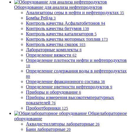
Оборудование для анализа нефтепродуктов
Анализаторы серы в нефти и нефтепродуктах
35
Бомбы Рейда
3
Контроль качества Асфальтобетонов
94
Контроль качества битумов
139
Контроль качества катализаторов
5
Контроль качества моторных топлив
173
Контроль качества смазок
103
Лабораторные комплекты
8
Определение вязкости
62
Определение плотности нефти и нефтепродуктов
10
Определение содержания воды в нефтепродуктах
80
Определение фракционного состава
38
Определение цветности нефтепродуктов
9
Приборы и оборудование
6
Приборы измерения высокотемпературных
показателей
76
Пробоотборники
125
Общелабораторное
оборудование
Аквадистилляторы лабораторные
26
Бани лабораторные
20