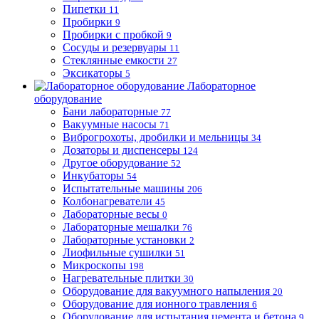
Пипетки
11
Пробирки
9
Пробирки с пробкой
9
Сосуды и резервуары
11
Стеклянные емкости
27
Эксикаторы
5
Лабораторное
оборудование
Бани лабораторные
77
Вакуумные насосы
71
Виброгрохоты, дробилки и мельницы
34
Дозаторы и диспенсеры
124
Другое оборудование
52
Инкубаторы
54
Испытательные машины
206
Колбонагреватели
45
Лабораторные весы
0
Лабораторные мешалки
76
Лабораторные установки
2
Лиофильные сушилки
51
Микроскопы
198
Нагревательные плитки
30
Оборудование для вакуумного напыления
20
Оборудование для ионного травления
6
Оборудование для испытания цемента и бетона
9