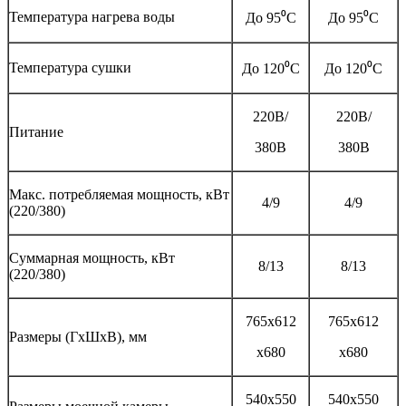
Температура нагрева воды
До 95⁰С
До 95⁰С
Температура сушки
До 120⁰С
До 120⁰С
220В/
220В/
Питание
380В
380В
Макс. потребляемая мощность, кВт
4/9
4/9
(220/380)
Суммарная мощность, кВт
8/13
8/13
(220/380)
765х612
765х612
Размеры (ГхШхВ), мм
х680
х680
540х550
540х550