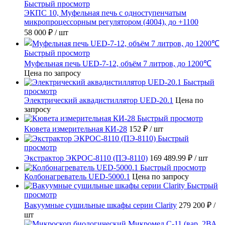
Быстрый просмотр
ЭКПС 10, Муфельная печь с одноступенчатым
микропроцессорным регулятором (4004), до +1100
58 000 ₽
/ шт
Быстрый просмотр
Муфельная печь UED-7-12, объём 7 литров, до 1200℃
Цена по запросу
Быстрый
просмотр
Электрический аквадистиллятор UED-20.1
Цена по
запросу
Быстрый просмотр
Кювета измерительная КИ-28
152 ₽
/ шт
Быстрый
просмотр
Экстрактор ЭКРОС-8110 (ПЭ-8110)
169 489.99 ₽
/ шт
Быстрый просмотр
Колбонагреватель UED-5000.1
Цена по запросу
Быстрый
просмотр
Вакуумные сушильные шкафы серии Clarity
279 200 ₽
/
шт