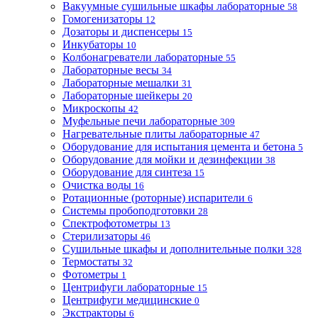
Вакуумные сушильные шкафы лабораторные
58
Гомогенизаторы
12
Дозаторы и диспенсеры
15
Инкубаторы
10
Колбонагреватели лабораторные
55
Лабораторные весы
34
Лабораторные мешалки
31
Лабораторные шейкеры
20
Микроскопы
42
Муфельные печи лабораторные
309
Нагревательные плиты лабораторные
47
Оборудование для испытания цемента и бетона
5
Оборудование для мойки и дезинфекции
38
Оборудование для синтеза
15
Очистка воды
16
Ротационные (роторные) испарители
6
Системы пробоподготовки
28
Спектрофотометры
13
Стерилизаторы
46
Сушильные шкафы и дополнительные полки
328
Термостаты
32
Фотометры
1
Центрифуги лабораторные
15
Центрифуги медицинские
0
Экстракторы
6