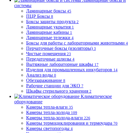
Ламинарные боксы и
системы
Ламинарные боксы
45
ПЦР Боксы
8
Боксы защиты продукта
2
Ламинарные укрытия
1
Ламинарные кабины
1
Ламинарные тележки
4
Боксы для работы с лабораторными животными
4
Перчаточные боксы (изоляторы)
3
Чистые помещения
23
Передаточные шлюзы
4
Вытяжные лабораторные шкафы
17
Изделия для промышленных инкубаторов
14
Анализ воды
0
Обеззараживание
8
Рабочие станции для ЭКО
7
Шкафы стерильного хранения
2
Климатическое
оборудование
Камеры тепла-влаги
35
Камеры тепла-холода
109
Камеры тепла-холода-влаги
226
Камеры термоциклирования и термоудара
70
Камеры светопогоды
4