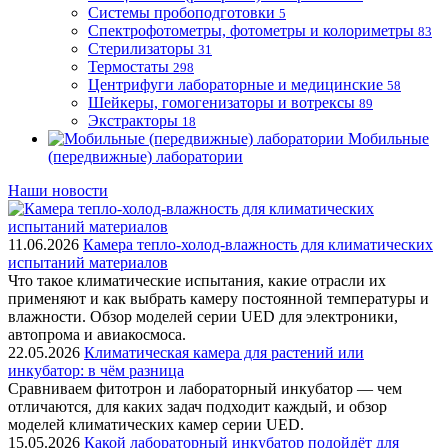
Системы пробоподготовки
5
Спектрофотометры, фотометры и колориметры
83
Стерилизаторы
31
Термостаты
298
Центрифуги лабораторные и медицинские
58
Шейкеры, гомогенизаторы и вотрексы
89
Экстракторы
18
Мобильные
(передвижные) лаборатории
Наши новости
11.06.2026
Камера тепло-холод-влажность для климатических
испытаний материалов
Что такое климатические испытания, какие отрасли их
применяют и как выбрать камеру постоянной температуры и
влажности. Обзор моделей серии UED для электроники,
автопрома и авиакосмоса.
22.05.2026
Климатическая камера для растений или
инкубатор: в чём разница
Сравниваем фитотрон и лабораторный инкубатор — чем
отличаются, для каких задач подходит каждый, и обзор
моделей климатических камер серии UED.
15.05.2026
Какой лабораторный инкубатор подойдёт для