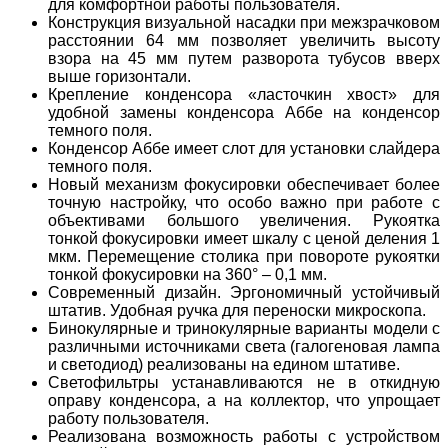
для комфортной работы пользователя.
Конструкция визуальной насадки при межзрачковом
расстоянии 64 мм позволяет увеличить высоту
взора на 45 мм путем разворота тубусов вверх
выше горизонтали.
Крепление конденсора «ласточкин хвост» для
удобной замены конденсора Аббе на конденсор
темного поля.
Конденсор Аббе имеет слот для установки слайдера
темного поля.
Новый механизм фокусировки обеспечивает более
точную настройку, что особо важно при работе с
объективами большого увеличения. Рукоятка
тонкой фокусировки имеет шкалу с ценой деления 1
мкм. Перемещение столика при повороте рукоятки
тонкой фокусировки на 360° – 0,1 мм.
Современный дизайн. Эргономичный устойчивый
штатив. Удобная ручка для переноски микроскопа.
Бинокулярные и тринокулярные варианты модели с
различными источниками света (галогеновая лампа
и светодиод) реализованы на едином штативе.
Светофильтры устанавливаются не в откидную
оправу конденсора, а на коллектор, что упрощает
работу пользователя.
Реализована возможность работы с устройством