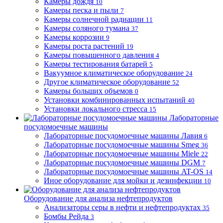
Камеры дождя
10
Камеры песка и пыли
7
Камеры солнечной радиации
11
Камеры соляного тумана
37
Камеры коррозии
9
Камеры роста растений
19
Камеры повышенного давления
4
Камеры тестирования батарей
5
Вакуумное климатическое оборудование
24
Другое климатическое оборудование
52
Камеры больших объемов
0
Установки комбинированных испытаний
40
Установки локального стресса
15
Лабораторные
посудомоечные машины
Лабораторные посудомоечные машины Лавия
6
Лабораторные посудомоечные машины Smeg
36
Лабораторные посудомоечные машины Miele
22
Лабораторные посудомоечные машины DGM
7
Лабораторные посудомоечные машины AT-OS
14
Иное оборудование для мойки и дезинфекции
10
Оборудование для анализа нефтепродуктов
Анализаторы серы в нефти и нефтепродуктах
35
Бомбы Рейда
3