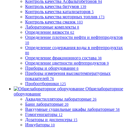
Контроль качества Асфальтобетонов
94
Контроль качества битумов
139
Контроль качества катализаторов
5
Контроль качества моторных топлив
173
Контроль качества смазок
103
Лабораторные комплекты
8
Определение вязкости
62
Определение плотности нефти и нефтепродуктов
10
Определение содержания воды в нефтепродуктах
80
Определение фракционного состава
38
Определение цветности нефтепродуктов
9
Приборы и оборудование
6
Приборы измерения высокотемпературных
показателей
76
Пробоотборники
125
Общелабораторное
оборудование
Аквадистилляторы лабораторные
26
Бани лабораторные
20
Вакуумные сушильные шкафы лабораторные
58
Гомогенизаторы
12
Дозаторы и диспенсеры
15
Инкубаторы
10