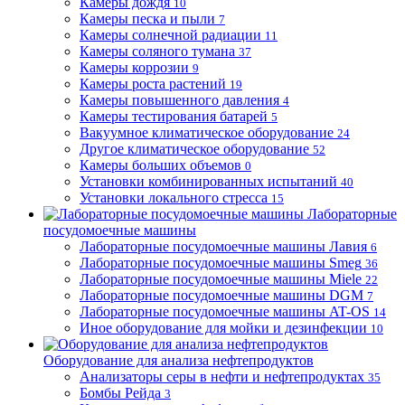
Камеры дождя
10
Камеры песка и пыли
7
Камеры солнечной радиации
11
Камеры соляного тумана
37
Камеры коррозии
9
Камеры роста растений
19
Камеры повышенного давления
4
Камеры тестирования батарей
5
Вакуумное климатическое оборудование
24
Другое климатическое оборудование
52
Камеры больших объемов
0
Установки комбинированных испытаний
40
Установки локального стресса
15
Лабораторные
посудомоечные машины
Лабораторные посудомоечные машины Лавия
6
Лабораторные посудомоечные машины Smeg
36
Лабораторные посудомоечные машины Miele
22
Лабораторные посудомоечные машины DGM
7
Лабораторные посудомоечные машины AT-OS
14
Иное оборудование для мойки и дезинфекции
10
Оборудование для анализа нефтепродуктов
Анализаторы серы в нефти и нефтепродуктах
35
Бомбы Рейда
3