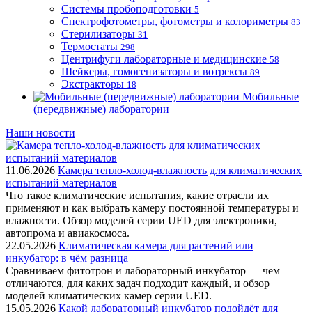
Системы пробоподготовки
5
Спектрофотометры, фотометры и колориметры
83
Стерилизаторы
31
Термостаты
298
Центрифуги лабораторные и медицинские
58
Шейкеры, гомогенизаторы и вотрексы
89
Экстракторы
18
Мобильные
(передвижные) лаборатории
Наши новости
11.06.2026
Камера тепло-холод-влажность для климатических
испытаний материалов
Что такое климатические испытания, какие отрасли их
применяют и как выбрать камеру постоянной температуры и
влажности. Обзор моделей серии UED для электроники,
автопрома и авиакосмоса.
22.05.2026
Климатическая камера для растений или
инкубатор: в чём разница
Сравниваем фитотрон и лабораторный инкубатор — чем
отличаются, для каких задач подходит каждый, и обзор
моделей климатических камер серии UED.
15.05.2026
Какой лабораторный инкубатор подойдёт для