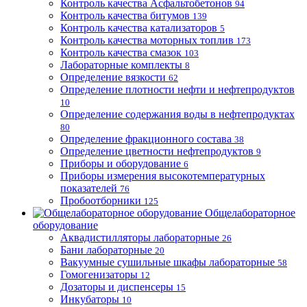
Контроль качества Асфальтобетонов
94
Контроль качества битумов
139
Контроль качества катализаторов
5
Контроль качества моторных топлив
173
Контроль качества смазок
103
Лабораторные комплекты
8
Определение вязкости
62
Определение плотности нефти и нефтепродуктов
10
Определение содержания воды в нефтепродуктах
80
Определение фракционного состава
38
Определение цветности нефтепродуктов
9
Приборы и оборудование
6
Приборы измерения высокотемпературных
показателей
76
Пробоотборники
125
Общелабораторное
оборудование
Аквадистилляторы лабораторные
26
Бани лабораторные
20
Вакуумные сушильные шкафы лабораторные
58
Гомогенизаторы
12
Дозаторы и диспенсеры
15
Инкубаторы
10