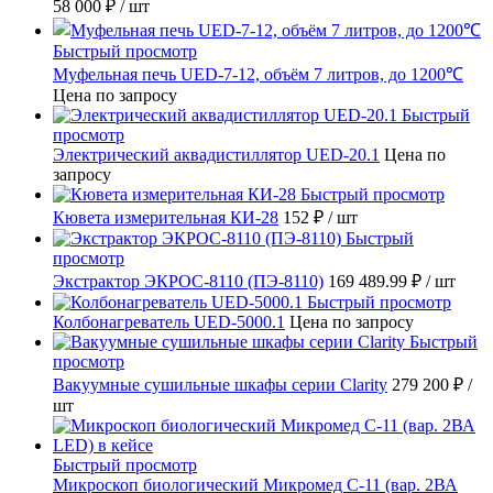
58 000 ₽
/ шт
Быстрый просмотр
Муфельная печь UED-7-12, объём 7 литров, до 1200℃
Цена по запросу
Быстрый
просмотр
Электрический аквадистиллятор UED-20.1
Цена по
запросу
Быстрый просмотр
Кювета измерительная КИ-28
152 ₽
/ шт
Быстрый
просмотр
Экстрактор ЭКРОС-8110 (ПЭ-8110)
169 489.99 ₽
/ шт
Быстрый просмотр
Колбонагреватель UED-5000.1
Цена по запросу
Быстрый
просмотр
Вакуумные сушильные шкафы серии Clarity
279 200 ₽
/
шт
Быстрый просмотр
Микроскоп биологический Микромед С-11 (вар. 2ВА