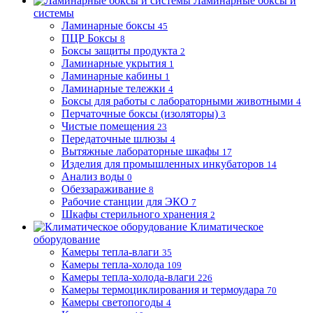
Ламинарные боксы и
системы
Ламинарные боксы
45
ПЦР Боксы
8
Боксы защиты продукта
2
Ламинарные укрытия
1
Ламинарные кабины
1
Ламинарные тележки
4
Боксы для работы с лабораторными животными
4
Перчаточные боксы (изоляторы)
3
Чистые помещения
23
Передаточные шлюзы
4
Вытяжные лабораторные шкафы
17
Изделия для промышленных инкубаторов
14
Анализ воды
0
Обеззараживание
8
Рабочие станции для ЭКО
7
Шкафы стерильного хранения
2
Климатическое
оборудование
Камеры тепла-влаги
35
Камеры тепла-холода
109
Камеры тепла-холода-влаги
226
Камеры термоциклирования и термоудара
70
Камеры светопогоды
4