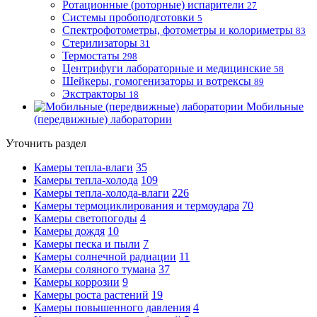
Ротационные (роторные) испарители
27
Системы пробоподготовки
5
Спектрофотометры, фотометры и колориметры
83
Стерилизаторы
31
Термостаты
298
Центрифуги лабораторные и медицинские
58
Шейкеры, гомогенизаторы и вотрексы
89
Экстракторы
18
Мобильные
(передвижные) лаборатории
Уточнить раздел
Камеры тепла-влаги
35
Камеры тепла-холода
109
Камеры тепла-холода-влаги
226
Камеры термоциклирования и термоудара
70
Камеры светопогоды
4
Камеры дождя
10
Камеры песка и пыли
7
Камеры солнечной радиации
11
Камеры соляного тумана
37
Камеры коррозии
9
Камеры роста растений
19
Камеры повышенного давления
4