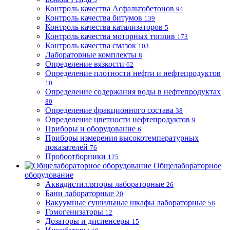
Контроль качества Асфальтобетонов
94
Контроль качества битумов
139
Контроль качества катализаторов
5
Контроль качества моторных топлив
173
Контроль качества смазок
103
Лабораторные комплекты
8
Определение вязкости
62
Определение плотности нефти и нефтепродуктов
10
Определение содержания воды в нефтепродуктах
80
Определение фракционного состава
38
Определение цветности нефтепродуктов
9
Приборы и оборудование
6
Приборы измерения высокотемпературных
показателей
76
Пробоотборники
125
Общелабораторное
оборудование
Аквадистилляторы лабораторные
26
Бани лабораторные
20
Вакуумные сушильные шкафы лабораторные
58
Гомогенизаторы
12
Дозаторы и диспенсеры
15