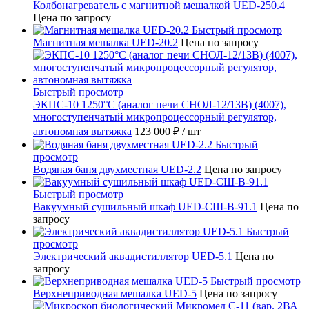
Колбонагреватель с магнитной мешалкой UED-250.4
Цена по запросу
Быстрый просмотр
Магнитная мешалка UED-20.2
Цена по запросу
Быстрый просмотр
ЭКПС-10 1250°С (аналог печи СНОЛ-12/13В) (4007),
многоступенчатый микропроцессорный регулятор,
автономная вытяжка
123 000 ₽
/ шт
Быстрый
просмотр
Водяная баня двухместная UED-2.2
Цена по запросу
Быстрый просмотр
Вакуумный сушильный шкаф UED-СШ-В-91.1
Цена по
запросу
Быстрый
просмотр
Электрический аквадистиллятор UED-5.1
Цена по
запросу
Быстрый просмотр
Верхнеприводная мешалка UED-5
Цена по запросу