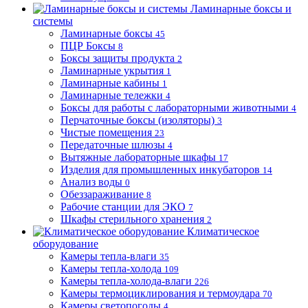
Ламинарные боксы и
системы
Ламинарные боксы
45
ПЦР Боксы
8
Боксы защиты продукта
2
Ламинарные укрытия
1
Ламинарные кабины
1
Ламинарные тележки
4
Боксы для работы с лабораторными животными
4
Перчаточные боксы (изоляторы)
3
Чистые помещения
23
Передаточные шлюзы
4
Вытяжные лабораторные шкафы
17
Изделия для промышленных инкубаторов
14
Анализ воды
0
Обеззараживание
8
Рабочие станции для ЭКО
7
Шкафы стерильного хранения
2
Климатическое
оборудование
Камеры тепла-влаги
35
Камеры тепла-холода
109
Камеры тепла-холода-влаги
226
Камеры термоциклирования и термоудара
70
Камеры светопогоды
4