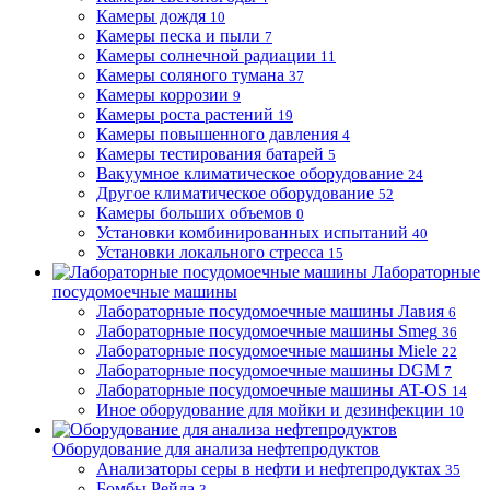
Камеры дождя
10
Камеры песка и пыли
7
Камеры солнечной радиации
11
Камеры соляного тумана
37
Камеры коррозии
9
Камеры роста растений
19
Камеры повышенного давления
4
Камеры тестирования батарей
5
Вакуумное климатическое оборудование
24
Другое климатическое оборудование
52
Камеры больших объемов
0
Установки комбинированных испытаний
40
Установки локального стресса
15
Лабораторные
посудомоечные машины
Лабораторные посудомоечные машины Лавия
6
Лабораторные посудомоечные машины Smeg
36
Лабораторные посудомоечные машины Miele
22
Лабораторные посудомоечные машины DGM
7
Лабораторные посудомоечные машины AT-OS
14
Иное оборудование для мойки и дезинфекции
10
Оборудование для анализа нефтепродуктов
Анализаторы серы в нефти и нефтепродуктах
35
Бомбы Рейда
3