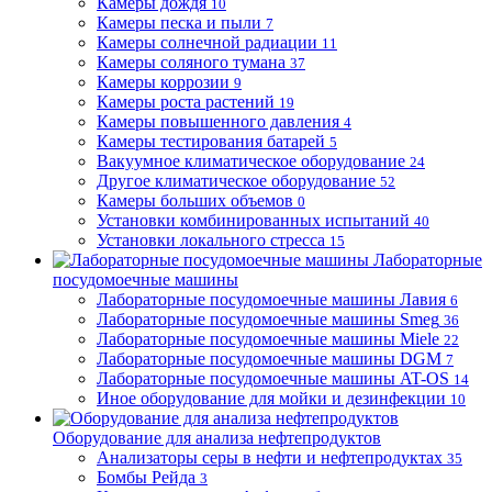
Камеры дождя
10
Камеры песка и пыли
7
Камеры солнечной радиации
11
Камеры соляного тумана
37
Камеры коррозии
9
Камеры роста растений
19
Камеры повышенного давления
4
Камеры тестирования батарей
5
Вакуумное климатическое оборудование
24
Другое климатическое оборудование
52
Камеры больших объемов
0
Установки комбинированных испытаний
40
Установки локального стресса
15
Лабораторные
посудомоечные машины
Лабораторные посудомоечные машины Лавия
6
Лабораторные посудомоечные машины Smeg
36
Лабораторные посудомоечные машины Miele
22
Лабораторные посудомоечные машины DGM
7
Лабораторные посудомоечные машины AT-OS
14
Иное оборудование для мойки и дезинфекции
10
Оборудование для анализа нефтепродуктов
Анализаторы серы в нефти и нефтепродуктах
35
Бомбы Рейда
3