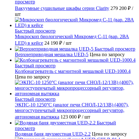
просмотр
Вакуумные сушильные шкафы серии Clarity
279 200 ₽
/
шт
Быстрый просмотр
Микроскоп биологический Микромед С-11 (вар. 2ВА
LED) в кейсе
24 190 ₽
/ шт
Быстрый просмотр
Верхнеприводная мешалка UED-5
Цена по запросу
Быстрый просмотр
Колбонагреватель с магнитной мешалкой UED-1000.4
Цена по запросу
Быстрый просмотр
ЭКПС-10 1250°С (аналог печи СНОЛ-12/13В) (4007),
многоступенчатый микропроцессорный регулятор,
автономная вытяжка
123 000 ₽
/ шт
Быстрый
просмотр
Водяная баня двухместная UED-2.2
Цена по запросу