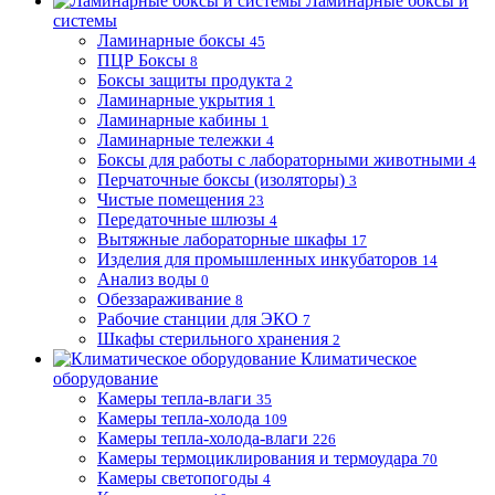
Ламинарные боксы и
системы
Ламинарные боксы
45
ПЦР Боксы
8
Боксы защиты продукта
2
Ламинарные укрытия
1
Ламинарные кабины
1
Ламинарные тележки
4
Боксы для работы с лабораторными животными
4
Перчаточные боксы (изоляторы)
3
Чистые помещения
23
Передаточные шлюзы
4
Вытяжные лабораторные шкафы
17
Изделия для промышленных инкубаторов
14
Анализ воды
0
Обеззараживание
8
Рабочие станции для ЭКО
7
Шкафы стерильного хранения
2
Климатическое
оборудование
Камеры тепла-влаги
35
Камеры тепла-холода
109
Камеры тепла-холода-влаги
226
Камеры термоциклирования и термоудара
70
Камеры светопогоды
4