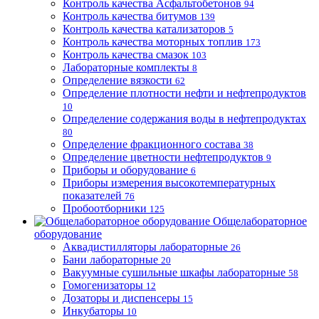
Контроль качества Асфальтобетонов
94
Контроль качества битумов
139
Контроль качества катализаторов
5
Контроль качества моторных топлив
173
Контроль качества смазок
103
Лабораторные комплекты
8
Определение вязкости
62
Определение плотности нефти и нефтепродуктов
10
Определение содержания воды в нефтепродуктах
80
Определение фракционного состава
38
Определение цветности нефтепродуктов
9
Приборы и оборудование
6
Приборы измерения высокотемпературных
показателей
76
Пробоотборники
125
Общелабораторное
оборудование
Аквадистилляторы лабораторные
26
Бани лабораторные
20
Вакуумные сушильные шкафы лабораторные
58
Гомогенизаторы
12
Дозаторы и диспенсеры
15
Инкубаторы
10