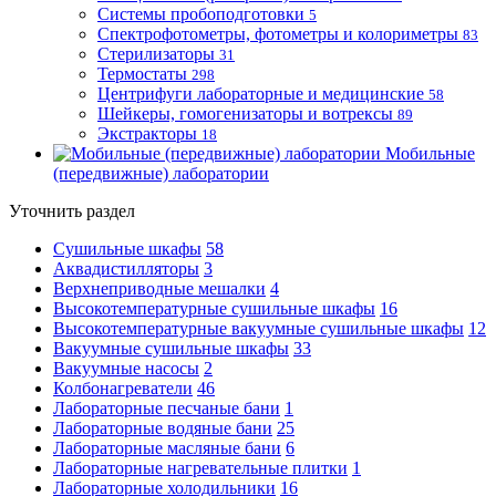
Системы пробоподготовки
5
Спектрофотометры, фотометры и колориметры
83
Стерилизаторы
31
Термостаты
298
Центрифуги лабораторные и медицинские
58
Шейкеры, гомогенизаторы и вотрексы
89
Экстракторы
18
Мобильные
(передвижные) лаборатории
Уточнить раздел
Сушильные шкафы
58
Аквадистилляторы
3
Верхнеприводные мешалки
4
Высокотемпературные сушильные шкафы
16
Высокотемпературные вакуумные сушильные шкафы
12
Вакуумные сушильные шкафы
33
Вакуумные насосы
2
Колбонагреватели
46
Лабораторные песчаные бани
1
Лабораторные водяные бани
25
Лабораторные масляные бани
6
Лабораторные нагревательные плитки
1
Лабораторные холодильники
16