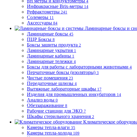
pH метры и кондуктометры
4
Инфракрасные Brix-метры
14
Рефрактометры
241
Солемеры
11
Аксессуары
84
Ламинарные боксы и си
Ламинарные боксы
45
ПЦР Боксы
8
Боксы защиты продукта
2
Ламинарные укрытия
1
Ламинарные кабины
1
Ламинарные тележки
4
Боксы для работы с лабораторными животными
4
Перчаточные боксы (изоляторы)
3
Чистые помещения
23
Передаточные шлюзы
4
Вытяжные лабораторные шкафы
17
Изделия для промышленных инкубаторов
14
Анализ воды
0
Обеззараживание
8
Рабочие станции для ЭКО
7
Шкафы стерильного хранения
2
Климатическое оборудов
Камеры тепла-влаги
35
Камеры тепла-холода
109