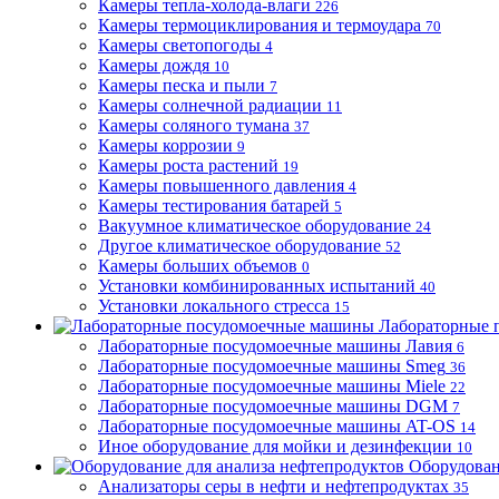
Камеры тепла-холода-влаги
226
Камеры термоциклирования и термоудара
70
Камеры светопогоды
4
Камеры дождя
10
Камеры песка и пыли
7
Камеры солнечной радиации
11
Камеры соляного тумана
37
Камеры коррозии
9
Камеры роста растений
19
Камеры повышенного давления
4
Камеры тестирования батарей
5
Вакуумное климатическое оборудование
24
Другое климатическое оборудование
52
Камеры больших объемов
0
Установки комбинированных испытаний
40
Установки локального стресса
15
Лабораторные 
Лабораторные посудомоечные машины Лавия
6
Лабораторные посудомоечные машины Smeg
36
Лабораторные посудомоечные машины Miele
22
Лабораторные посудомоечные машины DGM
7
Лабораторные посудомоечные машины AT-OS
14
Иное оборудование для мойки и дезинфекции
10
Оборудован
Анализаторы серы в нефти и нефтепродуктах
35