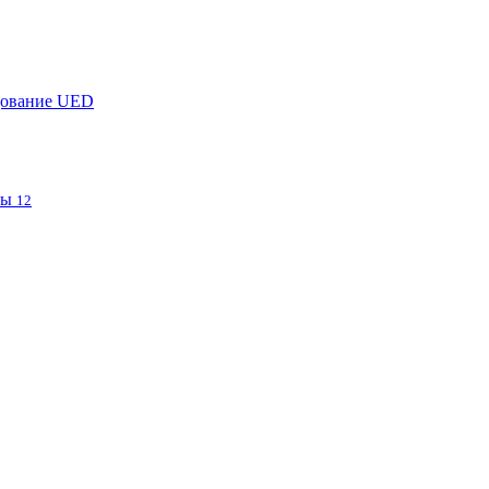
дование UED
фы
12