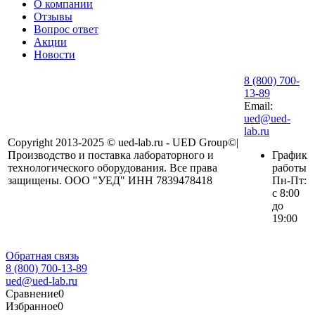
О компании
Отзывы
Вопрос ответ
Акции
Новости
8 (800) 700-
13-89
Email:
ued@ued-
lab.ru
Copyright 2013-2025 © ued-lab.ru - UED Group©|
Производство и поставка лабораторного и
График
технологического оборудования. Все права
работы
защищены. ООО "УЕД" ИНН 7839478418
Пн-Пт:
с 8:00
до
19:00
Обратная связь
8 (800) 700-13-89
ued@ued-lab.ru
Сравнение
0
Избранное
0