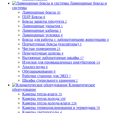
Ламинарные боксы и
системы
Ламинарные боксы
45
ПЦР Боксы
8
Боксы защиты продукта
2
Ламинарные укрытия
1
Ламинарные кабины
1
Ламинарные тележки
4
Боксы для работы с лабораторными животными
4
Перчаточные боксы (изоляторы)
3
Чистые помещения
23
Передаточные шлюзы
4
Вытяжные лабораторные шкафы
17
Изделия для промышленных инкубаторов
14
Анализ воды
0
Обеззараживание
8
Рабочие станции для ЭКО
7
Шкафы стерильного хранения
2
Климатическое
оборудование
Камеры тепла-влаги
35
Камеры тепла-холода
109
Камеры тепла-холода-влаги
226
Камеры термоциклирования и термоудара
70
Камеры светопогоды
4