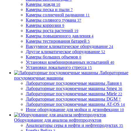
Камеры дождя
10
Камеры песка и пыли
7
Камеры солнечной радиации
11
Камеры соляного тумана
37
Камеры коррозии
9
Камеры роста растений
19
Камеры повышенного давления
4
Камеры тестирования батарей
5
Вакуумное климатическое оборудование
24
Другое климатическое оборудование
52
Камеры больших объемов
0
Установки комбинированных испытаний
40
Установки локального стресса
15
Лабораторные
посудомоечные машины
Лабораторные посудомоечные машины Лавия
6
Лабораторные посудомоечные машины Smeg
36
Лабораторные посудомоечные машины Miele
22
Лабораторные посудомоечные машины DGM
7
Лабораторные посудомоечные машины AT-OS
14
Иное оборудование для мойки и дезинфекции
10
Оборудование для анализа нефтепродуктов
Анализаторы серы в нефти и нефтепродуктах
35
Бомбы Рейда
3