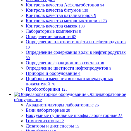
Контроль качества Асфальтобетонов
94
Контроль качества битумов
139
Контроль качества катализаторов
5
Контроль качества моторных топлив
173
Контроль качества смазок
103
Лабораторные комплекты
8
Определение вязкости
62
Определение плотности нефти и нефтепродуктов
10
Определение содержания воды в нефтепродуктах
80
Определение фракционного состава
38
Определение цветности нефтепродуктов
9
Приборы и оборудование
6
Приборы измерения высокотемпературных
показателей
76
Пробоотборники
125
Общелабораторное
оборудование
Аквадистилляторы лабораторные
26
Бани лабораторные
20
Вакуумные сушильные шкафы лабораторные
58
Гомогенизаторы
12
Дозаторы и диспенсеры
15