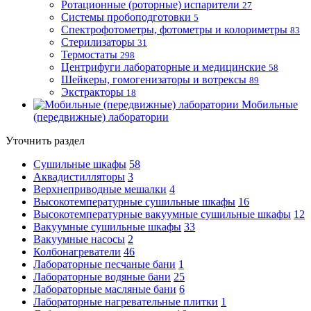
Ротационные (роторные) испарители
27
Системы пробоподготовки
5
Спектрофотометры, фотометры и колориметры
83
Стерилизаторы
31
Термостаты
298
Центрифуги лабораторные и медицинские
58
Шейкеры, гомогенизаторы и вотрексы
89
Экстракторы
18
Мобильные
(передвижные) лаборатории
Уточнить раздел
Сушильные шкафы
58
Аквадистилляторы
3
Верхнеприводные мешалки
4
Высокотемпературные сушильные шкафы
16
Высокотемпературные вакуумные сушильные шкафы
12
Вакуумные сушильные шкафы
33
Вакуумные насосы
2
Колбонагреватели
46
Лабораторные песчаные бани
1
Лабораторные водяные бани
25
Лабораторные масляные бани
6
Лабораторные нагревательные плитки
1