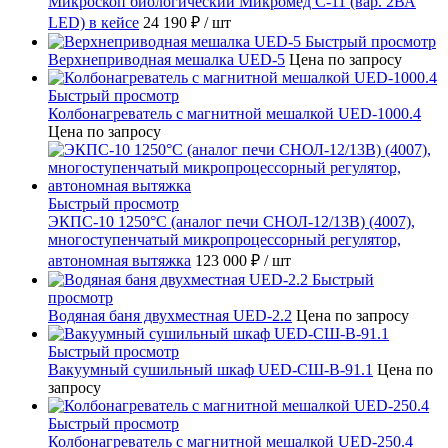
Микроскоп биологический Микромед С-11 (вар. 2ВА
LED) в кейсе
24 190 ₽
/ шт
Быстрый просмотр
Верхнеприводная мешалка UED-5
Цена по запросу
Быстрый просмотр
Колбонагреватель с магнитной мешалкой UED-1000.4
Цена по запросу
Быстрый просмотр
ЭКПС-10 1250°С (аналог печи СНОЛ-12/13В) (4007),
многоступенчатый микропроцессорный регулятор,
автономная вытяжка
123 000 ₽
/ шт
Быстрый
просмотр
Водяная баня двухместная UED-2.2
Цена по запросу
Быстрый просмотр
Вакуумный сушильный шкаф UED-СШ-В-91.1
Цена по
запросу
Быстрый просмотр
Колбонагреватель с магнитной мешалкой UED-250.4