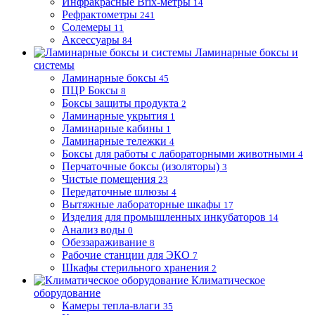
Инфракрасные Brix-метры
14
Рефрактометры
241
Солемеры
11
Аксессуары
84
Ламинарные боксы и
системы
Ламинарные боксы
45
ПЦР Боксы
8
Боксы защиты продукта
2
Ламинарные укрытия
1
Ламинарные кабины
1
Ламинарные тележки
4
Боксы для работы с лабораторными животными
4
Перчаточные боксы (изоляторы)
3
Чистые помещения
23
Передаточные шлюзы
4
Вытяжные лабораторные шкафы
17
Изделия для промышленных инкубаторов
14
Анализ воды
0
Обеззараживание
8
Рабочие станции для ЭКО
7
Шкафы стерильного хранения
2
Климатическое
оборудование
Камеры тепла-влаги
35