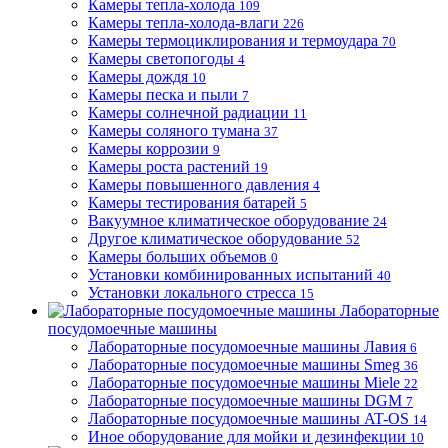
Камеры тепла-холода
109
Камеры тепла-холода-влаги
226
Камеры термоциклирования и термоудара
70
Камеры светопогоды
4
Камеры дождя
10
Камеры песка и пыли
7
Камеры солнечной радиации
11
Камеры соляного тумана
37
Камеры коррозии
9
Камеры роста растений
19
Камеры повышенного давления
4
Камеры тестирования батарей
5
Вакуумное климатическое оборудование
24
Другое климатическое оборудование
52
Камеры больших объемов
0
Установки комбинированных испытаний
40
Установки локального стресса
15
Лабораторные
посудомоечные машины
Лабораторные посудомоечные машины Лавия
6
Лабораторные посудомоечные машины Smeg
36
Лабораторные посудомоечные машины Miele
22
Лабораторные посудомоечные машины DGM
7
Лабораторные посудомоечные машины AT-OS
14
Иное оборудование для мойки и дезинфекции
10