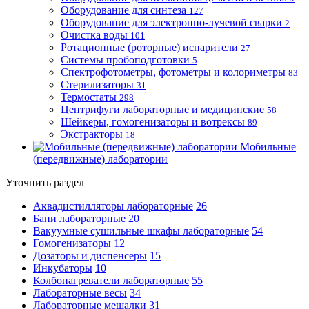
Оборудование для синтеза
127
Оборудование для электронно-лучевой сварки
2
Очистка воды
101
Ротационные (роторные) испарители
27
Системы пробоподготовки
5
Спектрофотометры, фотометры и колориметры
83
Стерилизаторы
31
Термостаты
298
Центрифуги лабораторные и медицинские
58
Шейкеры, гомогенизаторы и вотрексы
89
Экстракторы
18
Мобильные
(передвижные) лаборатории
Уточнить раздел
Аквадистилляторы лабораторные
26
Бани лабораторные
20
Вакуумные сушильные шкафы лабораторные
54
Гомогенизаторы
12
Дозаторы и диспенсеры
15
Инкубаторы
10
Колбонагреватели лабораторные
55
Лабораторные весы
34
Лабораторные мешалки
31