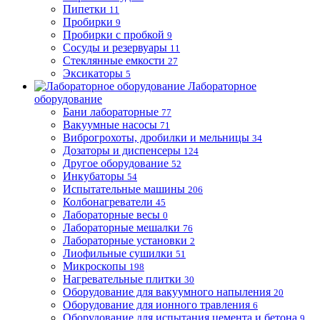
Пипетки
11
Пробирки
9
Пробирки с пробкой
9
Сосуды и резервуары
11
Стеклянные емкости
27
Эксикаторы
5
Лабораторное
оборудование
Бани лабораторные
77
Вакуумные насосы
71
Виброгрохоты, дробилки и мельницы
34
Дозаторы и диспенсеры
124
Другое оборудование
52
Инкубаторы
54
Испытательные машины
206
Колбонагреватели
45
Лабораторные весы
0
Лабораторные мешалки
76
Лабораторные установки
2
Лиофильные сушилки
51
Микроскопы
198
Нагревательные плитки
30
Оборудование для вакуумного напыления
20
Оборудование для ионного травления
6
Оборудование для испытания цемента и бетона
9