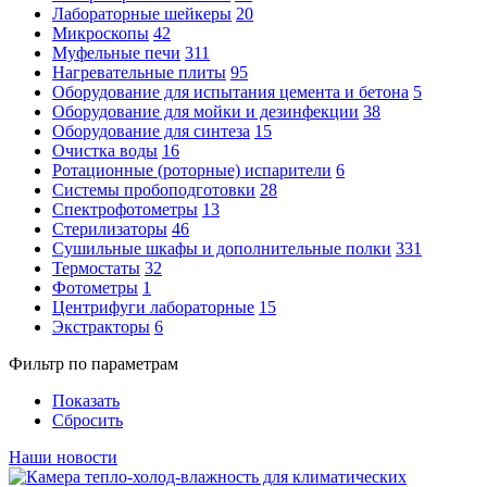
Лабораторные шейкеры
20
Микроскопы
42
Муфельные печи
311
Нагревательные плиты
95
Оборудование для испытания цемента и бетона
5
Оборудование для мойки и дезинфекции
38
Оборудование для синтеза
15
Очистка воды
16
Ротационные (роторные) испарители
6
Системы пробоподготовки
28
Спектрофотометры
13
Стерилизаторы
46
Сушильные шкафы и дополнительные полки
331
Термостаты
32
Фотометры
1
Центрифуги лабораторные
15
Экстракторы
6
Фильтр по параметрам
Показать
Сбросить
Наши новости