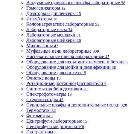
Вакуумные сушильные шкафы лабораторные
58
Гомогенизаторы
12
Дозаторы и диспенсеры
15
Инкубаторы
10
Колбонагреватели лабораторные
55
Лабораторные весы
34
Лабораторные мешалки
31
Лабораторные шейкеры
20
Микроскопы
42
Муфельные печи лабораторные
309
Нагревательные плиты лабораторные
47
Оборудование для испытания цемента и бетона
5
Оборудование для мойки и дезинфекции
38
Оборудование для синтеза
15
Очистка воды
16
Ротационные (роторные) испарители
6
Системы пробоподготовки
28
Спектрофотометры
13
Стерилизаторы
46
Сушильные шкафы и дополнительные полки
328
Термостаты
32
Фотометры
1
Центрифуги лабораторные
15
Центрифуги медицинские
0
Экстракторы
6