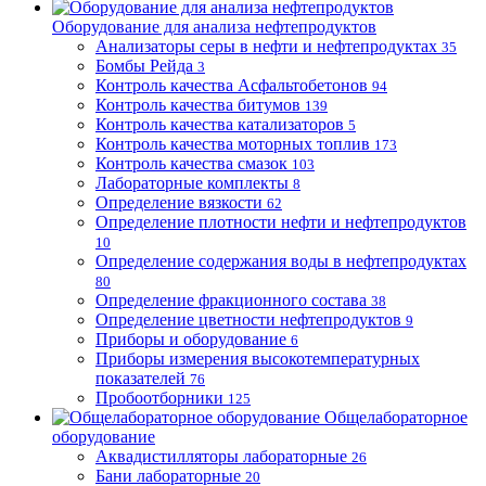
Оборудование для анализа нефтепродуктов
Анализаторы серы в нефти и нефтепродуктах
35
Бомбы Рейда
3
Контроль качества Асфальтобетонов
94
Контроль качества битумов
139
Контроль качества катализаторов
5
Контроль качества моторных топлив
173
Контроль качества смазок
103
Лабораторные комплекты
8
Определение вязкости
62
Определение плотности нефти и нефтепродуктов
10
Определение содержания воды в нефтепродуктах
80
Определение фракционного состава
38
Определение цветности нефтепродуктов
9
Приборы и оборудование
6
Приборы измерения высокотемпературных
показателей
76
Пробоотборники
125
Общелабораторное
оборудование
Аквадистилляторы лабораторные
26
Бани лабораторные
20