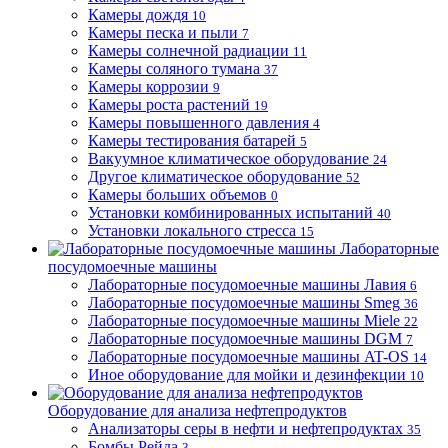
Камеры дождя
10
Камеры песка и пыли
7
Камеры солнечной радиации
11
Камеры соляного тумана
37
Камеры коррозии
9
Камеры роста растений
19
Камеры повышенного давления
4
Камеры тестирования батарей
5
Вакуумное климатическое оборудование
24
Другое климатическое оборудование
52
Камеры больших объемов
0
Установки комбинированных испытаний
40
Установки локального стресса
15
Лабораторные
посудомоечные машины
Лабораторные посудомоечные машины Лавия
6
Лабораторные посудомоечные машины Smeg
36
Лабораторные посудомоечные машины Miele
22
Лабораторные посудомоечные машины DGM
7
Лабораторные посудомоечные машины AT-OS
14
Иное оборудование для мойки и дезинфекции
10
Оборудование для анализа нефтепродуктов
Анализаторы серы в нефти и нефтепродуктах
35
Бомбы Рейда
3