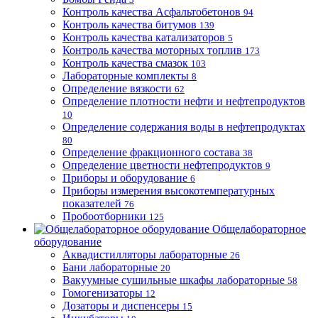
Контроль качества Асфальтобетонов
94
Контроль качества битумов
139
Контроль качества катализаторов
5
Контроль качества моторных топлив
173
Контроль качества смазок
103
Лабораторные комплекты
8
Определение вязкости
62
Определение плотности нефти и нефтепродуктов
10
Определение содержания воды в нефтепродуктах
80
Определение фракционного состава
38
Определение цветности нефтепродуктов
9
Приборы и оборудование
6
Приборы измерения высокотемпературных
показателей
76
Пробоотборники
125
Общелабораторное
оборудование
Аквадистилляторы лабораторные
26
Бани лабораторные
20
Вакуумные сушильные шкафы лабораторные
58
Гомогенизаторы
12
Дозаторы и диспенсеры
15