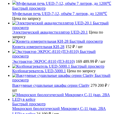
Быстрый просмотр
Муфельная печь UED-7-12, объём 7 литров, до 1200℃
Цена по запросу
Быстрый
просмотр
Электрический аквадистиллятор UED-20.1
Цена по
запросу
Быстрый просмотр
Кювета измерительная КИ-28
152 ₽
/ шт
Быстрый
просмотр
Экстрактор ЭКРОС-8110 (ПЭ-8110)
169 489.99 ₽
/ шт
Быстрый просмотр
Колбонагреватель UED-5000.1
Цена по запросу
Быстрый
просмотр
Вакуумные сушильные шкафы серии Clarity
279 200 ₽
/
шт
Быстрый просмотр
Микроскоп биологический Микромед С-11 (вар. 2ВА
LED) в кейсе
24 190 ₽
/ шт