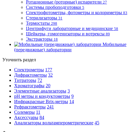
Ротационные (роторные) испарители
27
Системы пробоподготовки
5
Спектрофотометры, фотометры и колориметры
83
Стерилизаторы
31
Термостаты
298
Центрифуги лабораторные и медицинские
58
Шейкеры, гомогенизаторы и вотрексы
89
Экстракторы
18
Мобильные
(передвижные) лаборатории
Уточнить раздел
Спектрометры
177
Дифрактометры
32
Титраторы
72
Хроматографы
20
Элементные анализаторы
3
pH метры и кондуктометры
9
Инфракрасные Brix-метры
14
Рефрактометры
241
Солемеры
11
Аксессуары
84
Анализаторы вольтамперометрические
45