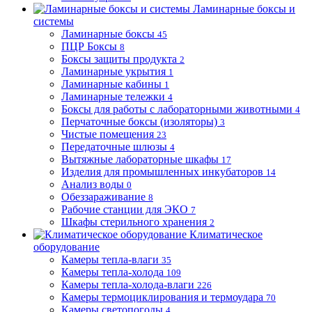
Ламинарные боксы и
системы
Ламинарные боксы
45
ПЦР Боксы
8
Боксы защиты продукта
2
Ламинарные укрытия
1
Ламинарные кабины
1
Ламинарные тележки
4
Боксы для работы с лабораторными животными
4
Перчаточные боксы (изоляторы)
3
Чистые помещения
23
Передаточные шлюзы
4
Вытяжные лабораторные шкафы
17
Изделия для промышленных инкубаторов
14
Анализ воды
0
Обеззараживание
8
Рабочие станции для ЭКО
7
Шкафы стерильного хранения
2
Климатическое
оборудование
Камеры тепла-влаги
35
Камеры тепла-холода
109
Камеры тепла-холода-влаги
226
Камеры термоциклирования и термоудара
70
Камеры светопогоды
4