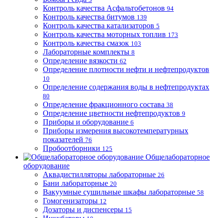
Контроль качества Асфальтобетонов
94
Контроль качества битумов
139
Контроль качества катализаторов
5
Контроль качества моторных топлив
173
Контроль качества смазок
103
Лабораторные комплекты
8
Определение вязкости
62
Определение плотности нефти и нефтепродуктов
10
Определение содержания воды в нефтепродуктах
80
Определение фракционного состава
38
Определение цветности нефтепродуктов
9
Приборы и оборудование
6
Приборы измерения высокотемпературных
показателей
76
Пробоотборники
125
Общелабораторное
оборудование
Аквадистилляторы лабораторные
26
Бани лабораторные
20
Вакуумные сушильные шкафы лабораторные
58
Гомогенизаторы
12
Дозаторы и диспенсеры
15