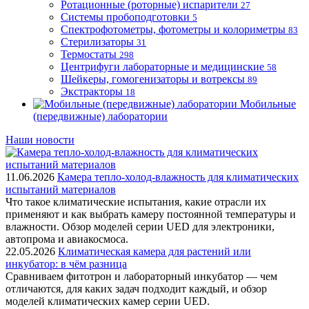
Ротационные (роторные) испарители
27
Системы пробоподготовки
5
Спектрофотометры, фотометры и колориметры
83
Стерилизаторы
31
Термостаты
298
Центрифуги лабораторные и медицинские
58
Шейкеры, гомогенизаторы и вотрексы
89
Экстракторы
18
Мобильные
(передвижные) лаборатории
Наши новости
11.06.2026
Камера тепло-холод-влажность для климатических
испытаний материалов
Что такое климатические испытания, какие отрасли их
применяют и как выбрать камеру постоянной температуры и
влажности. Обзор моделей серии UED для электроники,
автопрома и авиакосмоса.
22.05.2026
Климатическая камера для растений или
инкубатор: в чём разница
Сравниваем фитотрон и лабораторный инкубатор — чем
отличаются, для каких задач подходит каждый, и обзор
моделей климатических камер серии UED.