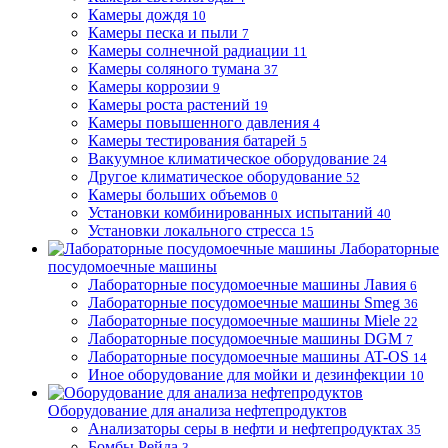
Камеры дождя
10
Камеры песка и пыли
7
Камеры солнечной радиации
11
Камеры соляного тумана
37
Камеры коррозии
9
Камеры роста растений
19
Камеры повышенного давления
4
Камеры тестирования батарей
5
Вакуумное климатическое оборудование
24
Другое климатическое оборудование
52
Камеры больших объемов
0
Установки комбинированных испытаний
40
Установки локального стресса
15
Лабораторные
посудомоечные машины
Лабораторные посудомоечные машины Лавия
6
Лабораторные посудомоечные машины Smeg
36
Лабораторные посудомоечные машины Miele
22
Лабораторные посудомоечные машины DGM
7
Лабораторные посудомоечные машины AT-OS
14
Иное оборудование для мойки и дезинфекции
10
Оборудование для анализа нефтепродуктов
Анализаторы серы в нефти и нефтепродуктах
35
Бомбы Рейда
3