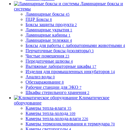
Ламинарные боксы и
системы
Ламинарные боксы
45
ПЦР Боксы
8
Боксы защиты продукта
2
Ламинарные укрытия
1
Ламинарные кабины
1
Ламинарные тележки
4
Боксы для работы с лабораторными животными
4
Перчаточные боксы (изоляторы)
3
Чистые помещения
23
Передаточные шлюзы
4
Вытяжные лабораторные шкафы
17
Изделия для промышленных инкубаторов
14
Анализ воды
0
Обеззараживание
8
Рабочие станции для ЭКО
7
Шкафы стерильного хранения
2
Климатическое
оборудование
Камеры тепла-влаги
35
Камеры тепла-холода
109
Камеры тепла-холода-влаги
226
Камеры термоциклирования и термоудара
70
Камеры светопогоды
4