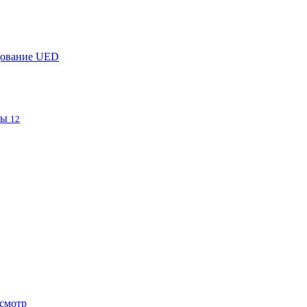
дование UED
фы
12
смотр