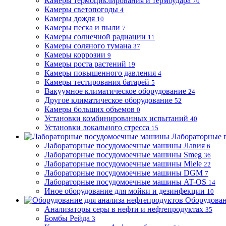
Камеры термоциклирования и термоудара
70
Камеры светопогоды
4
Камеры дождя
10
Камеры песка и пыли
7
Камеры солнечной радиации
11
Камеры соляного тумана
37
Камеры коррозии
9
Камеры роста растений
19
Камеры повышенного давления
4
Камеры тестирования батарей
5
Вакуумное климатическое оборудование
24
Другое климатическое оборудование
52
Камеры больших объемов
0
Установки комбинированных испытаний
40
Установки локального стресса
15
Лабораторные 
Лабораторные посудомоечные машины Лавия
6
Лабораторные посудомоечные машины Smeg
36
Лабораторные посудомоечные машины Miele
22
Лабораторные посудомоечные машины DGM
7
Лабораторные посудомоечные машины AT-OS
14
Иное оборудование для мойки и дезинфекции
10
Оборудован
Анализаторы серы в нефти и нефтепродуктах
35
Бомбы Рейда
3