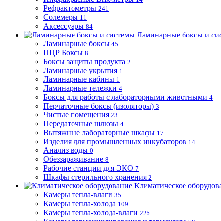
Рефрактометры
241
Солемеры
11
Аксессуары
84
Ламинарные боксы и си
Ламинарные боксы
45
ПЦР Боксы
8
Боксы защиты продукта
2
Ламинарные укрытия
1
Ламинарные кабины
1
Ламинарные тележки
4
Боксы для работы с лабораторными животными
4
Перчаточные боксы (изоляторы)
3
Чистые помещения
23
Передаточные шлюзы
4
Вытяжные лабораторные шкафы
17
Изделия для промышленных инкубаторов
14
Анализ воды
0
Обеззараживание
8
Рабочие станции для ЭКО
7
Шкафы стерильного хранения
2
Климатическое оборудов
Камеры тепла-влаги
35
Камеры тепла-холода
109
Камеры тепла-холода-влаги
226