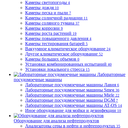
Камеры светопогоды
4
Камеры дождя
10
Камеры песка и пыли
7
Камеры солнечной радиации
11
Камеры соляного тумана
37
Камеры коррозии
9
Камеры роста растений
19
Камеры повышенного давления
4
Камеры тестирования батарей
5
Вакуумное климатическое оборудование
24
Другое климатическое оборудование
52
Камеры больших объемов
0
Установки комбинированных испытаний
40
Установки локального стресса
15
Лабораторные
посудомоечные машины
Лабораторные посудомоечные машины Лавия
6
Лабораторные посудомоечные машины Smeg
36
Лабораторные посудомоечные машины Miele
22
Лабораторные посудомоечные машины DGM
7
Лабораторные посудомоечные машины AT-OS
14
Иное оборудование для мойки и дезинфекции
10
Оборудование для анализа нефтепродуктов
Анализаторы серы в нефти и нефтепродуктах
35