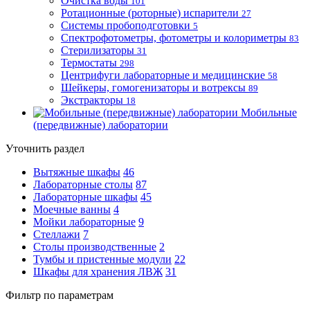
Очистка воды
101
Ротационные (роторные) испарители
27
Системы пробоподготовки
5
Спектрофотометры, фотометры и колориметры
83
Стерилизаторы
31
Термостаты
298
Центрифуги лабораторные и медицинские
58
Шейкеры, гомогенизаторы и вотрексы
89
Экстракторы
18
Мобильные
(передвижные) лаборатории
Уточнить раздел
Вытяжные шкафы
46
Лабораторные столы
87
Лабораторные шкафы
45
Моечные ванны
4
Мойки лабораторные
9
Стеллажи
7
Столы производственные
2
Тумбы и пристенные модули
22
Шкафы для хранения ЛВЖ
31
Фильтр по параметрам