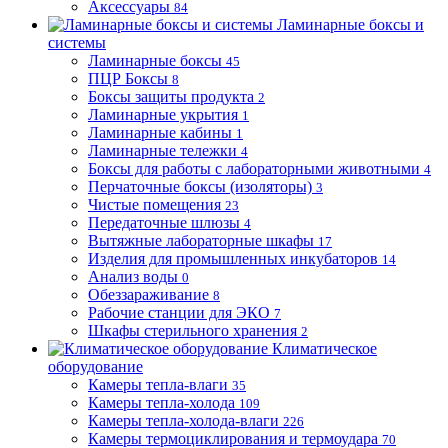
Аксессуары
84
Ламинарные боксы и
системы
Ламинарные боксы
45
ПЦР Боксы
8
Боксы защиты продукта
2
Ламинарные укрытия
1
Ламинарные кабины
1
Ламинарные тележки
4
Боксы для работы с лабораторными животными
4
Перчаточные боксы (изоляторы)
3
Чистые помещения
23
Передаточные шлюзы
4
Вытяжные лабораторные шкафы
17
Изделия для промышленных инкубаторов
14
Анализ воды
0
Обеззараживание
8
Рабочие станции для ЭКО
7
Шкафы стерильного хранения
2
Климатическое
оборудование
Камеры тепла-влаги
35
Камеры тепла-холода
109
Камеры тепла-холода-влаги
226
Камеры термоциклирования и термоудара
70