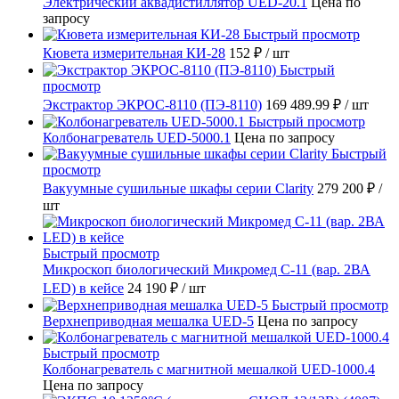
Электрический аквадистиллятор UED-20.1
Цена по
запросу
Быстрый просмотр
Кювета измерительная КИ-28
152 ₽
/ шт
Быстрый
просмотр
Экстрактор ЭКРОС-8110 (ПЭ-8110)
169 489.99 ₽
/ шт
Быстрый просмотр
Колбонагреватель UED-5000.1
Цена по запросу
Быстрый
просмотр
Вакуумные сушильные шкафы серии Clarity
279 200 ₽
/
шт
Быстрый просмотр
Микроскоп биологический Микромед С-11 (вар. 2ВА
LED) в кейсе
24 190 ₽
/ шт
Быстрый просмотр
Верхнеприводная мешалка UED-5
Цена по запросу
Быстрый просмотр
Колбонагреватель с магнитной мешалкой UED-1000.4
Цена по запросу