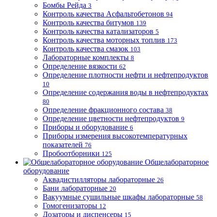
Бомбы Рейда
3
Контроль качества Асфальтобетонов
94
Контроль качества битумов
139
Контроль качества катализаторов
5
Контроль качества моторных топлив
173
Контроль качества смазок
103
Лабораторные комплекты
8
Определение вязкости
62
Определение плотности нефти и нефтепродуктов
10
Определение содержания воды в нефтепродуктах
80
Определение фракционного состава
38
Определение цветности нефтепродуктов
9
Приборы и оборудование
6
Приборы измерения высокотемпературных
показателей
76
Пробоотборники
125
Общелабораторное
оборудование
Аквадистилляторы лабораторные
26
Бани лабораторные
20
Вакуумные сушильные шкафы лабораторные
58
Гомогенизаторы
12
Дозаторы и диспенсеры
15