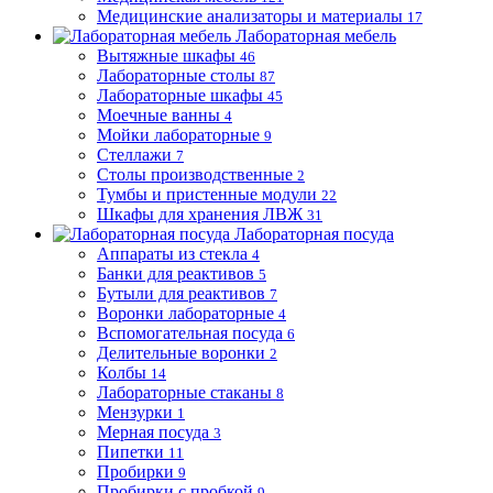
Медицинские анализаторы и материалы
17
Лабораторная мебель
Вытяжные шкафы
46
Лабораторные столы
87
Лабораторные шкафы
45
Моечные ванны
4
Мойки лабораторные
9
Стеллажи
7
Столы производственные
2
Тумбы и пристенные модули
22
Шкафы для хранения ЛВЖ
31
Лабораторная посуда
Аппараты из стекла
4
Банки для реактивов
5
Бутыли для реактивов
7
Воронки лабораторные
4
Вспомогательная посуда
6
Делительные воронки
2
Колбы
14
Лабораторные стаканы
8
Мензурки
1
Мерная посуда
3
Пипетки
11
Пробирки
9
Пробирки с пробкой
9