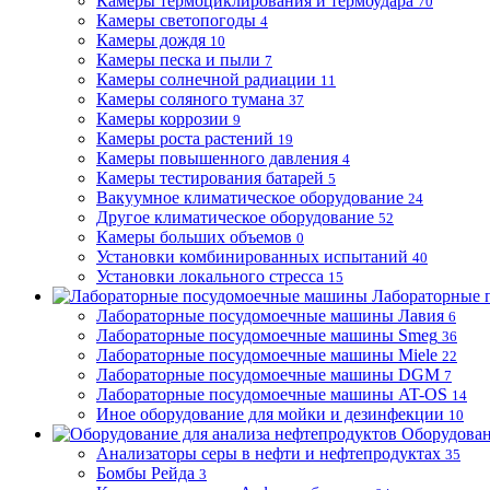
Камеры термоциклирования и термоудара
70
Камеры светопогоды
4
Камеры дождя
10
Камеры песка и пыли
7
Камеры солнечной радиации
11
Камеры соляного тумана
37
Камеры коррозии
9
Камеры роста растений
19
Камеры повышенного давления
4
Камеры тестирования батарей
5
Вакуумное климатическое оборудование
24
Другое климатическое оборудование
52
Камеры больших объемов
0
Установки комбинированных испытаний
40
Установки локального стресса
15
Лабораторные 
Лабораторные посудомоечные машины Лавия
6
Лабораторные посудомоечные машины Smeg
36
Лабораторные посудомоечные машины Miele
22
Лабораторные посудомоечные машины DGM
7
Лабораторные посудомоечные машины AT-OS
14
Иное оборудование для мойки и дезинфекции
10
Оборудован
Анализаторы серы в нефти и нефтепродуктах
35
Бомбы Рейда
3