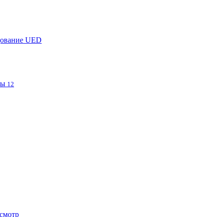
дование UED
фы
12
смотр