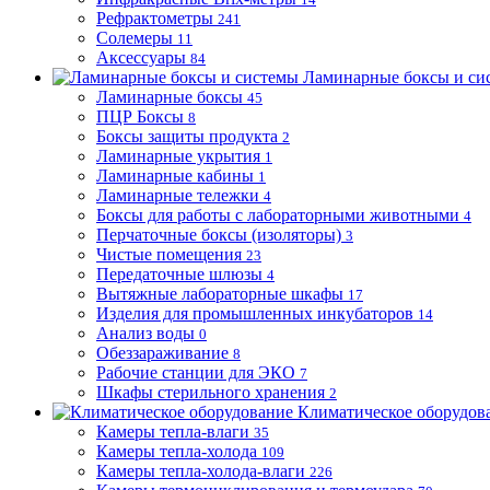
Рефрактометры
241
Солемеры
11
Аксессуары
84
Ламинарные боксы и си
Ламинарные боксы
45
ПЦР Боксы
8
Боксы защиты продукта
2
Ламинарные укрытия
1
Ламинарные кабины
1
Ламинарные тележки
4
Боксы для работы с лабораторными животными
4
Перчаточные боксы (изоляторы)
3
Чистые помещения
23
Передаточные шлюзы
4
Вытяжные лабораторные шкафы
17
Изделия для промышленных инкубаторов
14
Анализ воды
0
Обеззараживание
8
Рабочие станции для ЭКО
7
Шкафы стерильного хранения
2
Климатическое оборудов
Камеры тепла-влаги
35
Камеры тепла-холода
109
Камеры тепла-холода-влаги
226