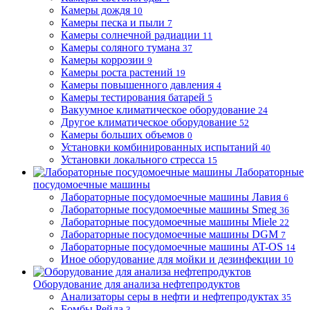
Камеры дождя
10
Камеры песка и пыли
7
Камеры солнечной радиации
11
Камеры соляного тумана
37
Камеры коррозии
9
Камеры роста растений
19
Камеры повышенного давления
4
Камеры тестирования батарей
5
Вакуумное климатическое оборудование
24
Другое климатическое оборудование
52
Камеры больших объемов
0
Установки комбинированных испытаний
40
Установки локального стресса
15
Лабораторные
посудомоечные машины
Лабораторные посудомоечные машины Лавия
6
Лабораторные посудомоечные машины Smeg
36
Лабораторные посудомоечные машины Miele
22
Лабораторные посудомоечные машины DGM
7
Лабораторные посудомоечные машины AT-OS
14
Иное оборудование для мойки и дезинфекции
10
Оборудование для анализа нефтепродуктов
Анализаторы серы в нефти и нефтепродуктах
35
Бомбы Рейда
3