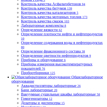
Контроль качества Асфальтобетонов
94
Контроль качества битумов
139
Контроль качества катализаторов
5
Контроль качества моторных топлив
173
Контроль качества смазок
103
Лабораторные комплекты
8
Определение вязкости
62
Определение плотности нефти и нефтепродуктов
10
Определение содержания воды в нефтепродуктах
80
Определение фракционного состава
38
Определение цветности нефтепродуктов
9
Приборы и оборудование
6
Приборы измерения высокотемпературных
показателей
76
Пробоотборники
125
Общелабораторное
оборудование
Аквадистилляторы лабораторные
26
Бани лабораторные
20
Вакуумные сушильные шкафы лабораторные
58
Гомогенизаторы
12
Дозаторы и диспенсеры
15