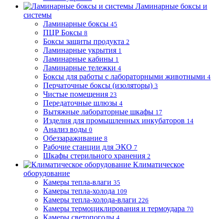
Ламинарные боксы и
системы
Ламинарные боксы
45
ПЦР Боксы
8
Боксы защиты продукта
2
Ламинарные укрытия
1
Ламинарные кабины
1
Ламинарные тележки
4
Боксы для работы с лабораторными животными
4
Перчаточные боксы (изоляторы)
3
Чистые помещения
23
Передаточные шлюзы
4
Вытяжные лабораторные шкафы
17
Изделия для промышленных инкубаторов
14
Анализ воды
0
Обеззараживание
8
Рабочие станции для ЭКО
7
Шкафы стерильного хранения
2
Климатическое
оборудование
Камеры тепла-влаги
35
Камеры тепла-холода
109
Камеры тепла-холода-влаги
226
Камеры термоциклирования и термоудара
70
Камеры светопогоды
4