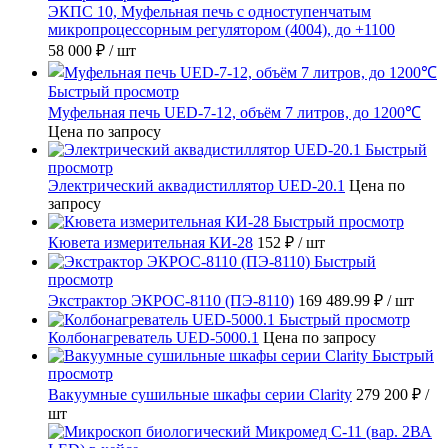
ЭКПС 10, Муфельная печь с одноступенчатым
микропроцессорным регулятором (4004), до +1100
58 000 ₽
/ шт
Быстрый просмотр
Муфельная печь UED-7-12, объём 7 литров, до 1200℃
Цена по запросу
Быстрый
просмотр
Электрический аквадистиллятор UED-20.1
Цена по
запросу
Быстрый просмотр
Кювета измерительная КИ-28
152 ₽
/ шт
Быстрый
просмотр
Экстрактор ЭКРОС-8110 (ПЭ-8110)
169 489.99 ₽
/ шт
Быстрый просмотр
Колбонагреватель UED-5000.1
Цена по запросу
Быстрый
просмотр
Вакуумные сушильные шкафы серии Clarity
279 200 ₽
/
шт