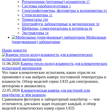
Ротационные (роторные) испарители
27
Системы пробоподготовки
5
Спектрофотометры, фотометры и колориметры
83
Стерилизаторы
31
Термостаты
298
Центрифуги лабораторные и медицинские
58
Шейкеры, гомогенизаторы и вотрексы
89
Экстракторы
18
Мобильные
(передвижные) лаборатории
Наши новости
11.06.2026
Камера тепло-холод-влажность для климатических
испытаний материалов
Что такое климатические испытания, какие отрасли их
применяют и как выбрать камеру постоянной температуры и
влажности. Обзор моделей серии UED для электроники,
автопрома и авиакосмоса.
22.05.2026
Климатическая камера для растений или
инкубатор: в чём разница
Сравниваем фитотрон и лабораторный инкубатор — чем
отличаются, для каких задач подходит каждый, и обзор
моделей климатических камер серии UED.