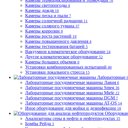
Камеры термоциклирования и термоудара
70
Камеры светопогоды
4
Камеры дождя
10
Камеры песка и пыли
7
Камеры солнечной радиации
11
Камеры соляного тумана
37
Камеры коррозии
9
Камеры роста растений
19
Камеры повышенного давления
4
Камеры тестирования батарей
5
Вакуумное климатическое оборудование
24
Другое климатическое оборудование
52
Камеры больших объемов
0
Установки комбинированных испытаний
40
Установки локального стресса
15
Лабораторные 
Лабораторные посудомоечные машины Лавия
6
Лабораторные посудомоечные машины Smeg
36
Лабораторные посудомоечные машины Miele
22
Лабораторные посудомоечные машины DGM
7
Лабораторные посудомоечные машины AT-OS
14
Иное оборудование для мойки и дезинфекции
10
Оборудован
Анализаторы серы в нефти и нефтепродуктах
35
Бомбы Рейда
3