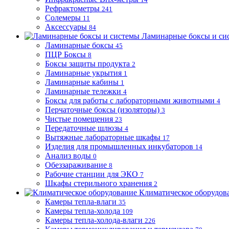
Рефрактометры
241
Солемеры
11
Аксессуары
84
Ламинарные боксы и си
Ламинарные боксы
45
ПЦР Боксы
8
Боксы защиты продукта
2
Ламинарные укрытия
1
Ламинарные кабины
1
Ламинарные тележки
4
Боксы для работы с лабораторными животными
4
Перчаточные боксы (изоляторы)
3
Чистые помещения
23
Передаточные шлюзы
4
Вытяжные лабораторные шкафы
17
Изделия для промышленных инкубаторов
14
Анализ воды
0
Обеззараживание
8
Рабочие станции для ЭКО
7
Шкафы стерильного хранения
2
Климатическое оборудов
Камеры тепла-влаги
35
Камеры тепла-холода
109
Камеры тепла-холода-влаги
226