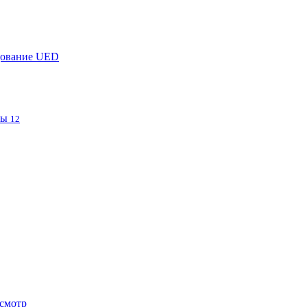
дование UED
фы
12
смотр