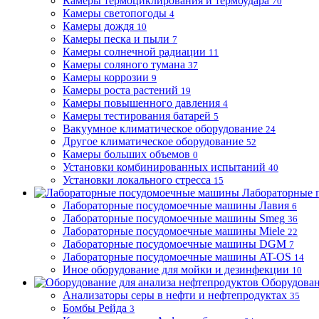
Камеры термоциклирования и термоудара
70
Камеры светопогоды
4
Камеры дождя
10
Камеры песка и пыли
7
Камеры солнечной радиации
11
Камеры соляного тумана
37
Камеры коррозии
9
Камеры роста растений
19
Камеры повышенного давления
4
Камеры тестирования батарей
5
Вакуумное климатическое оборудование
24
Другое климатическое оборудование
52
Камеры больших объемов
0
Установки комбинированных испытаний
40
Установки локального стресса
15
Лабораторные 
Лабораторные посудомоечные машины Лавия
6
Лабораторные посудомоечные машины Smeg
36
Лабораторные посудомоечные машины Miele
22
Лабораторные посудомоечные машины DGM
7
Лабораторные посудомоечные машины AT-OS
14
Иное оборудование для мойки и дезинфекции
10
Оборудован
Анализаторы серы в нефти и нефтепродуктах
35
Бомбы Рейда
3