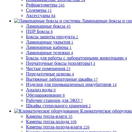
Рефрактометры
241
Солемеры
11
Аксессуары
84
Ламинарные боксы и си
Ламинарные боксы
45
ПЦР Боксы
8
Боксы защиты продукта
2
Ламинарные укрытия
1
Ламинарные кабины
1
Ламинарные тележки
4
Боксы для работы с лабораторными животными
4
Перчаточные боксы (изоляторы)
3
Чистые помещения
23
Передаточные шлюзы
4
Вытяжные лабораторные шкафы
17
Изделия для промышленных инкубаторов
14
Анализ воды
0
Обеззараживание
8
Рабочие станции для ЭКО
7
Шкафы стерильного хранения
2
Климатическое оборудов
Камеры тепла-влаги
35
Камеры тепла-холода
109
Камеры тепла-холода-влаги
226