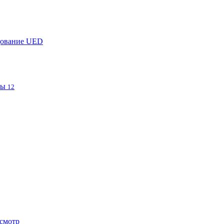
дование UED
фы
12
смотр