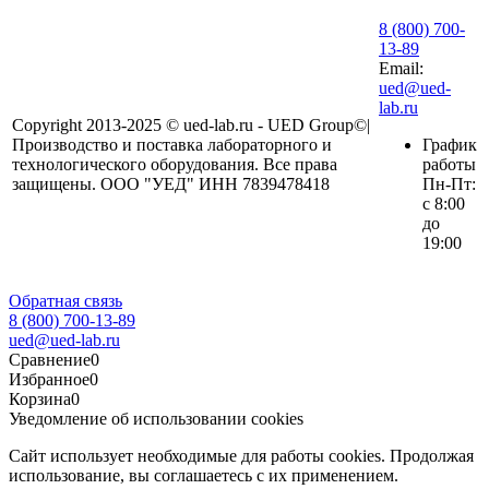
8 (800) 700-
13-89
Email:
ued@ued-
lab.ru
Copyright 2013-2025 © ued-lab.ru - UED Group©|
Производство и поставка лабораторного и
График
технологического оборудования. Все права
работы
защищены. ООО "УЕД" ИНН 7839478418
Пн-Пт:
с 8:00
до
19:00
Обратная связь
8 (800) 700-13-89
ued@ued-lab.ru
Сравнение
0
Избранное
0
Корзина
0
Уведомление об использовании cookies
Сайт использует необходимые для работы cookies. Продолжая
использование, вы соглашаетесь с их применением.