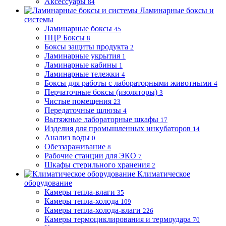
Аксессуары
84
Ламинарные боксы и
системы
Ламинарные боксы
45
ПЦР Боксы
8
Боксы защиты продукта
2
Ламинарные укрытия
1
Ламинарные кабины
1
Ламинарные тележки
4
Боксы для работы с лабораторными животными
4
Перчаточные боксы (изоляторы)
3
Чистые помещения
23
Передаточные шлюзы
4
Вытяжные лабораторные шкафы
17
Изделия для промышленных инкубаторов
14
Анализ воды
0
Обеззараживание
8
Рабочие станции для ЭКО
7
Шкафы стерильного хранения
2
Климатическое
оборудование
Камеры тепла-влаги
35
Камеры тепла-холода
109
Камеры тепла-холода-влаги
226
Камеры термоциклирования и термоудара
70