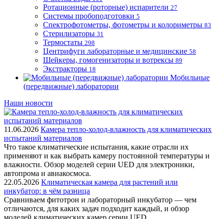
Ротационные (роторные) испарители
27
Системы пробоподготовки
5
Спектрофотометры, фотометры и колориметры
83
Стерилизаторы
31
Термостаты
298
Центрифуги лабораторные и медицинские
58
Шейкеры, гомогенизаторы и вотрексы
89
Экстракторы
18
Мобильные
(передвижные) лаборатории
Наши новости
11.06.2026
Камера тепло-холод-влажность для климатических
испытаний материалов
Что такое климатические испытания, какие отрасли их
применяют и как выбрать камеру постоянной температуры и
влажности. Обзор моделей серии UED для электроники,
автопрома и авиакосмоса.
22.05.2026
Климатическая камера для растений или
инкубатор: в чём разница
Сравниваем фитотрон и лабораторный инкубатор — чем
отличаются, для каких задач подходит каждый, и обзор
моделей климатических камер серии UED.