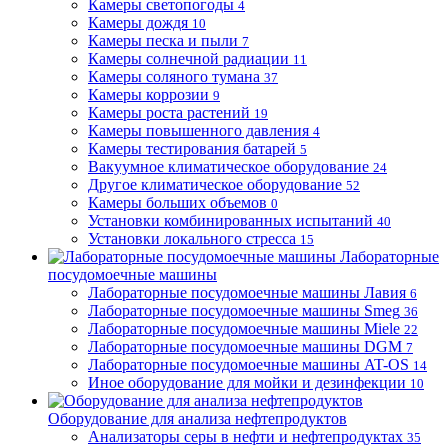
Камеры светопогоды
4
Камеры дождя
10
Камеры песка и пыли
7
Камеры солнечной радиации
11
Камеры соляного тумана
37
Камеры коррозии
9
Камеры роста растений
19
Камеры повышенного давления
4
Камеры тестирования батарей
5
Вакуумное климатическое оборудование
24
Другое климатическое оборудование
52
Камеры больших объемов
0
Установки комбинированных испытаний
40
Установки локального стресса
15
Лабораторные
посудомоечные машины
Лабораторные посудомоечные машины Лавия
6
Лабораторные посудомоечные машины Smeg
36
Лабораторные посудомоечные машины Miele
22
Лабораторные посудомоечные машины DGM
7
Лабораторные посудомоечные машины AT-OS
14
Иное оборудование для мойки и дезинфекции
10
Оборудование для анализа нефтепродуктов
Анализаторы серы в нефти и нефтепродуктах
35