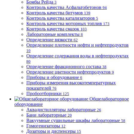
Бомбы Рейда
3
Контроль качества Асфальтобетонов
94
Контроль качества битумов
139
Контроль качества катализаторов
5
Контроль качества моторных топлив
173
Контроль качества смазок
103
Лабораторные комплекты
8
Определение вязкости
62
Определение плотности нефти и нефтепродуктов
10
Определение содержания воды в нефтепродуктах
80
Определение фракционного состава
38
Определение цветности нефтепродуктов
9
Приборы и оборудование
6
Приборы измерения высокотемпературных
показателей
76
Пробоотборники
125
Общелабораторное
оборудование
Аквадистилляторы лабораторные
26
Бани лабораторные
20
Вакуумные сушильные шкафы лабораторные
58
Гомогенизаторы
12
Дозаторы и диспенсеры
15