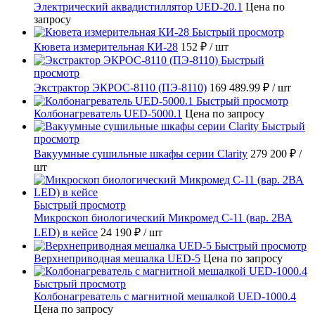
Электрический аквадистиллятор UED-20.1
Цена по
запросу
Быстрый просмотр
Кювета измерительная КИ-28
152 ₽
/ шт
Быстрый
просмотр
Экстрактор ЭКРОС-8110 (ПЭ-8110)
169 489.99 ₽
/ шт
Быстрый просмотр
Колбонагреватель UED-5000.1
Цена по запросу
Быстрый
просмотр
Вакуумные сушильные шкафы серии Clarity
279 200 ₽
/
шт
Быстрый просмотр
Микроскоп биологический Микромед С-11 (вар. 2ВА
LED) в кейсе
24 190 ₽
/ шт
Быстрый просмотр
Верхнеприводная мешалка UED-5
Цена по запросу
Быстрый просмотр
Колбонагреватель с магнитной мешалкой UED-1000.4
Цена по запросу