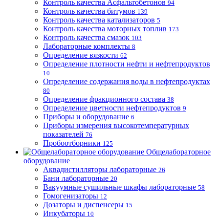
Контроль качества Асфальтобетонов
94
Контроль качества битумов
139
Контроль качества катализаторов
5
Контроль качества моторных топлив
173
Контроль качества смазок
103
Лабораторные комплекты
8
Определение вязкости
62
Определение плотности нефти и нефтепродуктов
10
Определение содержания воды в нефтепродуктах
80
Определение фракционного состава
38
Определение цветности нефтепродуктов
9
Приборы и оборудование
6
Приборы измерения высокотемпературных
показателей
76
Пробоотборники
125
Общелабораторное
оборудование
Аквадистилляторы лабораторные
26
Бани лабораторные
20
Вакуумные сушильные шкафы лабораторные
58
Гомогенизаторы
12
Дозаторы и диспенсеры
15
Инкубаторы
10