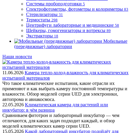
Системы пробоподготовки
5
Спектрофотометры, фотометры и колориметры
83
Стерилизаторы
31
Термостаты
298
Центрифуги лабораторные и медицинские
58
Шейкеры, гомогенизаторы и вотрексы
89
Экстракторы
18
Мобильные
(передвижные) лаборатории
Наши новости
11.06.2026
Камера тепло-холод-влажность для климатических
испытаний материалов
Что такое климатические испытания, какие отрасли их
применяют и как выбрать камеру постоянной температуры и
влажности. Обзор моделей серии UED для электроники,
автопрома и авиакосмоса.
22.05.2026
Климатическая камера для растений или
инкубатор: в чём разница
Сравниваем фитотрон и лабораторный инкубатор — чем
отличаются, для каких задач подходит каждый, и обзор
моделей климатических камер серии UED.
15.05.2026
Какой лабораторный инкубатор подойдёт для