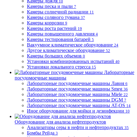
Камеры дождя
10
Камеры песка и пыли
7
Камеры солнечной радиации
11
Камеры соляного тумана
37
Камеры коррозии
9
Камеры роста растений
19
Камеры повышенного давления
4
Камеры тестирования батарей
5
Вакуумное климатическое оборудование
24
Другое климатическое оборудование
52
Камеры больших объемов
0
Установки комбинированных испытаний
40
Установки локального стресса
15
Лабораторные
посудомоечные машины
Лабораторные посудомоечные машины Лавия
6
Лабораторные посудомоечные машины Smeg
36
Лабораторные посудомоечные машины Miele
22
Лабораторные посудомоечные машины DGM
7
Лабораторные посудомоечные машины AT-OS
14
Иное оборудование для мойки и дезинфекции
10
Оборудование для анализа нефтепродуктов
Анализаторы серы в нефти и нефтепродуктах
35
Бомбы Рейда
3