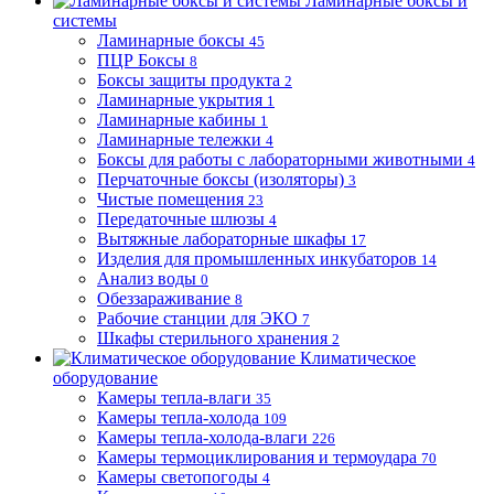
Ламинарные боксы и
системы
Ламинарные боксы
45
ПЦР Боксы
8
Боксы защиты продукта
2
Ламинарные укрытия
1
Ламинарные кабины
1
Ламинарные тележки
4
Боксы для работы с лабораторными животными
4
Перчаточные боксы (изоляторы)
3
Чистые помещения
23
Передаточные шлюзы
4
Вытяжные лабораторные шкафы
17
Изделия для промышленных инкубаторов
14
Анализ воды
0
Обеззараживание
8
Рабочие станции для ЭКО
7
Шкафы стерильного хранения
2
Климатическое
оборудование
Камеры тепла-влаги
35
Камеры тепла-холода
109
Камеры тепла-холода-влаги
226
Камеры термоциклирования и термоудара
70
Камеры светопогоды
4