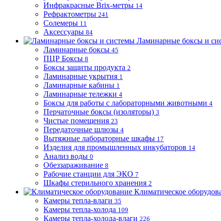
Инфракрасные Brix-метры
14
Рефрактометры
241
Солемеры
11
Аксессуары
84
Ламинарные боксы и си
Ламинарные боксы
45
ПЦР Боксы
8
Боксы защиты продукта
2
Ламинарные укрытия
1
Ламинарные кабины
1
Ламинарные тележки
4
Боксы для работы с лабораторными животными
4
Перчаточные боксы (изоляторы)
3
Чистые помещения
23
Передаточные шлюзы
4
Вытяжные лабораторные шкафы
17
Изделия для промышленных инкубаторов
14
Анализ воды
0
Обеззараживание
8
Рабочие станции для ЭКО
7
Шкафы стерильного хранения
2
Климатическое оборудов
Камеры тепла-влаги
35
Камеры тепла-холода
109
Камеры тепла-холода-влаги
226