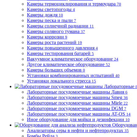
Камеры термоциклирования и термоудара
70
Камеры светопогоды
4
Камеры дождя
10
Камеры песка и пыли
7
Камеры солнечной радиации
11
Камеры соляного тумана
37
Камеры коррозии
9
Камеры роста растений
19
Камеры повышенного давления
4
Камеры тестирования батарей
5
Вакуумное климатическое оборудование
24
Другое климатическое оборудование
52
Камеры больших объемов
0
Установки комбинированных испытаний
40
Установки локального стресса
15
Лабораторные 
Лабораторные посудомоечные машины Лавия
6
Лабораторные посудомоечные машины Smeg
36
Лабораторные посудомоечные машины Miele
22
Лабораторные посудомоечные машины DGM
7
Лабораторные посудомоечные машины AT-OS
14
Иное оборудование для мойки и дезинфекции
10
Оборудован
Анализаторы серы в нефти и нефтепродуктах
35
Бомбы Рейда
3