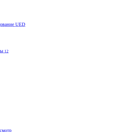
дование UED
фы
12
смотр