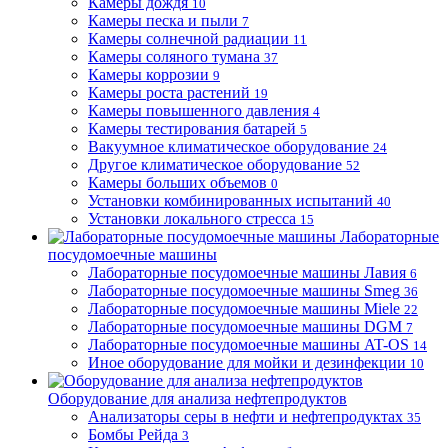
Камеры дождя
10
Камеры песка и пыли
7
Камеры солнечной радиации
11
Камеры соляного тумана
37
Камеры коррозии
9
Камеры роста растений
19
Камеры повышенного давления
4
Камеры тестирования батарей
5
Вакуумное климатическое оборудование
24
Другое климатическое оборудование
52
Камеры больших объемов
0
Установки комбинированных испытаний
40
Установки локального стресса
15
Лабораторные
посудомоечные машины
Лабораторные посудомоечные машины Лавия
6
Лабораторные посудомоечные машины Smeg
36
Лабораторные посудомоечные машины Miele
22
Лабораторные посудомоечные машины DGM
7
Лабораторные посудомоечные машины AT-OS
14
Иное оборудование для мойки и дезинфекции
10
Оборудование для анализа нефтепродуктов
Анализаторы серы в нефти и нефтепродуктах
35
Бомбы Рейда
3