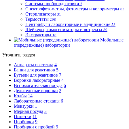
Системы пробоподготовки
5
Спектрофотометры, фотометры и колориметры
83
Стерилизаторы
31
Термостаты
298
Центрифуги лабораторные и медицинские
58
Шейкеры, гомогенизаторы и вотрексы
89
Экстракторы
18
Мобильные
(передвижные) лаборатории
Уточнить раздел
Аппараты из стекла
4
Банки для реактивов
5
Бутыли для реактивов
7
Воронки лабораторные
4
Вспомогательная посуда
6
Делительные воронки
2
Колбы
14
Лабораторные стаканы
6
Мензурки
1
Мерная посуда
3
Пипетки
11
Пробирки
9
Пробирки с пробкой
9