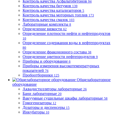
Контроль качества Асфальтобетонов
94
Контроль качества битумов
139
Контроль качества катализаторов
5
Контроль качества моторных топлив
173
Контроль качества смазок
103
Лабораторные комплекты
8
Определение вязкости
62
Определение плотности нефти и нефтепродуктов
10
Определение содержания воды в нефтепродуктах
80
Определение фракционного состава
38
Определение цветности нефтепродуктов
9
Приборы и оборудование
6
Приборы измерения высокотемпературных
показателей
76
Пробоотборники
125
Общелабораторное
оборудование
Аквадистилляторы лабораторные
26
Бани лабораторные
20
Вакуумные сушильные шкафы лабораторные
58
Гомогенизаторы
12
Дозаторы и диспенсеры
15
Инкубаторы
10