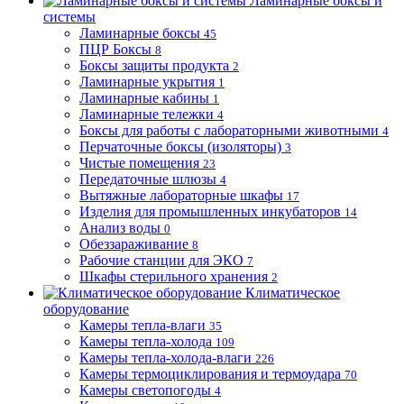
Ламинарные боксы и
системы
Ламинарные боксы
45
ПЦР Боксы
8
Боксы защиты продукта
2
Ламинарные укрытия
1
Ламинарные кабины
1
Ламинарные тележки
4
Боксы для работы с лабораторными животными
4
Перчаточные боксы (изоляторы)
3
Чистые помещения
23
Передаточные шлюзы
4
Вытяжные лабораторные шкафы
17
Изделия для промышленных инкубаторов
14
Анализ воды
0
Обеззараживание
8
Рабочие станции для ЭКО
7
Шкафы стерильного хранения
2
Климатическое
оборудование
Камеры тепла-влаги
35
Камеры тепла-холода
109
Камеры тепла-холода-влаги
226
Камеры термоциклирования и термоудара
70
Камеры светопогоды
4