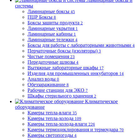
Ламинарные боксы и
системы
Ламинарные боксы
45
ПЦР Боксы
8
Боксы защиты продукта
2
Ламинарные укрытия
1
Ламинарные кабины
1
Ламинарные тележки
4
Боксы для работы с лабораторными животными
4
Перчаточные боксы (изоляторы)
3
Чистые помещения
23
Передаточные шлюзы
4
Вытяжные лабораторные шкафы
17
Изделия для промышленных инкубаторов
14
Анализ воды
0
Обеззараживание
8
Рабочие станции для ЭКО
7
Шкафы стерильного хранения
2
Климатическое
оборудование
Камеры тепла-влаги
35
Камеры тепла-холода
109
Камеры тепла-холода-влаги
226
Камеры термоциклирования и термоудара
70
Камеры светопогоды
4