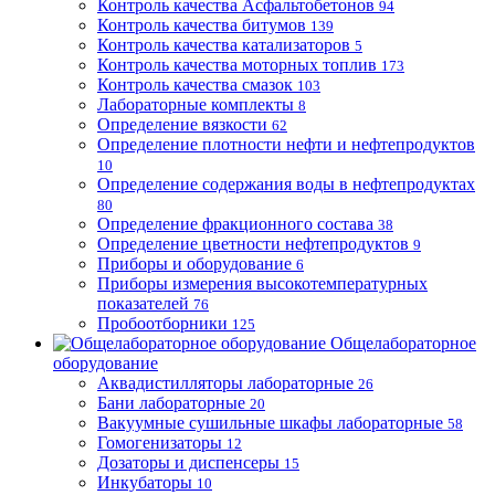
Контроль качества Асфальтобетонов
94
Контроль качества битумов
139
Контроль качества катализаторов
5
Контроль качества моторных топлив
173
Контроль качества смазок
103
Лабораторные комплекты
8
Определение вязкости
62
Определение плотности нефти и нефтепродуктов
10
Определение содержания воды в нефтепродуктах
80
Определение фракционного состава
38
Определение цветности нефтепродуктов
9
Приборы и оборудование
6
Приборы измерения высокотемпературных
показателей
76
Пробоотборники
125
Общелабораторное
оборудование
Аквадистилляторы лабораторные
26
Бани лабораторные
20
Вакуумные сушильные шкафы лабораторные
58
Гомогенизаторы
12
Дозаторы и диспенсеры
15
Инкубаторы
10