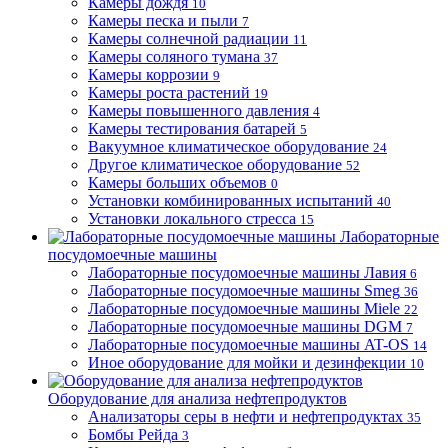
Камеры дождя
10
Камеры песка и пыли
7
Камеры солнечной радиации
11
Камеры соляного тумана
37
Камеры коррозии
9
Камеры роста растений
19
Камеры повышенного давления
4
Камеры тестирования батарей
5
Вакуумное климатическое оборудование
24
Другое климатическое оборудование
52
Камеры больших объемов
0
Установки комбинированных испытаний
40
Установки локального стресса
15
Лабораторные
посудомоечные машины
Лабораторные посудомоечные машины Лавия
6
Лабораторные посудомоечные машины Smeg
36
Лабораторные посудомоечные машины Miele
22
Лабораторные посудомоечные машины DGM
7
Лабораторные посудомоечные машины AT-OS
14
Иное оборудование для мойки и дезинфекции
10
Оборудование для анализа нефтепродуктов
Анализаторы серы в нефти и нефтепродуктах
35
Бомбы Рейда
3