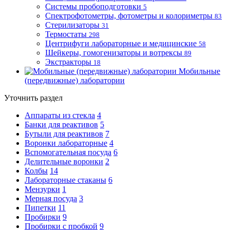
Системы пробоподготовки
5
Спектрофотометры, фотометры и колориметры
83
Стерилизаторы
31
Термостаты
298
Центрифуги лабораторные и медицинские
58
Шейкеры, гомогенизаторы и вотрексы
89
Экстракторы
18
Мобильные
(передвижные) лаборатории
Уточнить раздел
Аппараты из стекла
4
Банки для реактивов
5
Бутыли для реактивов
7
Воронки лабораторные
4
Вспомогательная посуда
6
Делительные воронки
2
Колбы
14
Лабораторные стаканы
6
Мензурки
1
Мерная посуда
3
Пипетки
11
Пробирки
9
Пробирки с пробкой
9