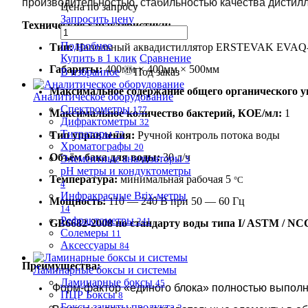
производительностью, стабильностью качества дистил
Цена по запросу
Запросить цену
Технические характеристики:
Подробнее
Тип:
Напольный аквадистиллятор ERSTEVAK EVAQ
Купить в 1 клик
Сравнение
Габариты:
400
мм
×
4
00
мм
×
50
0
мм
В избранное
Под заказ
Максимальное содержание общего органического у
Аналитическое оборудование
Спектрометры
177
Максимальное количество бактерий, КОЕ/мл:
1
Дифрактометры
32
Титраторы
Тип управления:
Ручной контроль потока воды
72
Хроматографы
20
Объём
бака для воды
:
3
0 л/ч
Элементные анализаторы
3
pH метры и кондуктометры
Температура:
минимальная рабочая 5
°C
4
Инфракрасные Brix-метры
Мощность:
110 — 240 В при 50 — 60 Гц
14
Рефрактометры
241
GB6682-2008 по стандарту воды типа I/ ASTM / NC
Солемеры
11
Аксессуары
84
Преимущества:
Ламинарные боксы и системы
Ламинарные боксы
45
Форм-фактор «единого блока» полностью выполн
ПЦР Боксы
8
Боксы защиты продукта
2