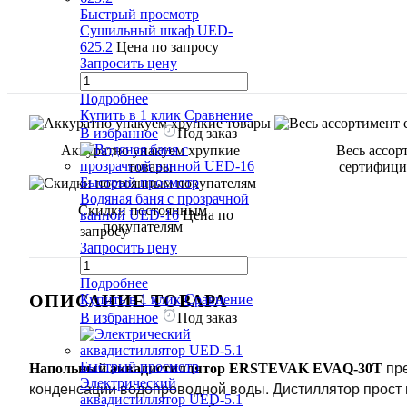
Быстрый просмотр
Сушильный шкаф UED-
625.2
Цена по запросу
Запросить цену
Подробнее
Купить в 1 клик
Сравнение
В избранное
Под заказ
Аккуратно упакуем хрупкие
Весь ассор
товары
сертифици
Быстрый просмотр
Водяная баня с прозрачной
Скидки постоянным
ванной UED-16
Цена по
покупателям
запросу
Запросить цену
Подробнее
ОПИСАНИЕ ТОВАРА
Купить в 1 клик
Сравнение
В избранное
Под заказ
пр
Быстрый просмотр
Напольный аквадистиллятор ERSTEVAK EVAQ-
3
0T
Электрический
конденсации водопроводной воды. Дистиллятор прост и
аквадистиллятор UED-5.1