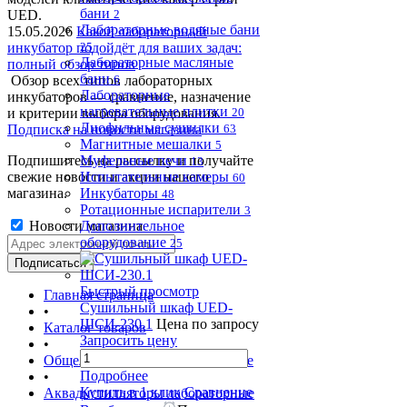
бани
UED.
2
Лабораторные водяные бани
15.05.2026
Какой лабораторный
инкубатор подойдёт для ваших задач:
25
Лабораторные масляные
полный обзор типов
бани
Обзор всех типов лабораторных
6
Лабораторные
инкубаторов — сравнение, назначение
нагревательные плитки
и критерии выбора оборудования.
20
Лиофильные сушилки
Подписка на новости магазина
63
Магнитные мешалки
5
Подпишитесь на рассылку и получайте
Муфельные печи
13
свежие новости и акции нашего
Испытательные камеры
60
магазина.
Инкубаторы
48
Ротационные испарители
3
Новости магазина
Дополнительное
оборудование
25
Быстрый просмотр
Главная страница
Сушильный шкаф UED-
•
ШСИ-230.1
Цена по запросу
Каталог товаров
Запросить цену
•
Общелабораторное оборудование
Подробнее
•
Купить в 1 клик
Сравнение
Аквадистилляторы лабораторные