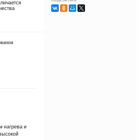
тличается
чества
м нагрева и
 высокой