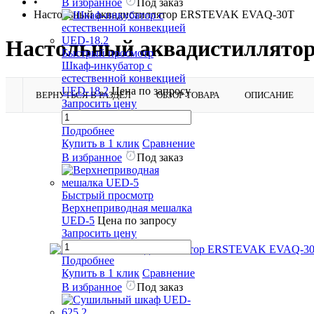
•
В избранное
Под заказ
Настольный аквадистиллятор ERSTEVAK EVAQ-30T
Настольный аквадистиллят
Быстрый просмотр
Шкаф-инкубатор с
естественной конвекцией
UED-18.2
Цена по запросу
ВЕРНУТЬСЯ В РАЗДЕЛ
ОБЗОР ТОВАРА
ОПИСАНИЕ
Запросить цену
Подробнее
Купить в 1 клик
Сравнение
В избранное
Под заказ
Быстрый просмотр
Верхнеприводная мешалка
UED-5
Цена по запросу
Запросить цену
Подробнее
Купить в 1 клик
Сравнение
В избранное
Под заказ