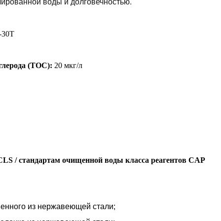
лированной воды и долговечностью.
-
3
0T
глерода (TOC):
20 мкг/л
CLS / стандартам очищенной воды класса реагентов CAP
енного из нержавеющей стали;