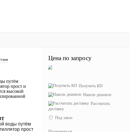
Цена по запросу
отзыв
Запросить цену
оды путём
ятор прост и
Получить КП
тся высокой
Нашли дешевле
иллированной
Рассчитать
доставку
Под заказ
0T
ой воды путём
тиллятор прост
Поделиться