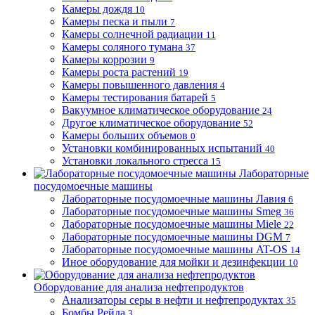
Камеры дождя
10
Камеры песка и пыли
7
Камеры солнечной радиации
11
Камеры соляного тумана
37
Камеры коррозии
9
Камеры роста растений
19
Камеры повышенного давления
4
Камеры тестирования батарей
5
Вакуумное климатическое оборудование
24
Другое климатическое оборудование
52
Камеры больших объемов
0
Установки комбинированных испытаний
40
Установки локального стресса
15
Лабораторные
посудомоечные машины
Лабораторные посудомоечные машины Лавия
6
Лабораторные посудомоечные машины Smeg
36
Лабораторные посудомоечные машины Miele
22
Лабораторные посудомоечные машины DGM
7
Лабораторные посудомоечные машины AT-OS
14
Иное оборудование для мойки и дезинфекции
10
Оборудование для анализа нефтепродуктов
Анализаторы серы в нефти и нефтепродуктах
35
Бомбы Рейда
3