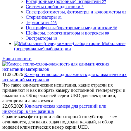
Ротационные (роторные) испарители
27
Системы пробоподготовки
5
Спектрофотометры, фотометры и колориметры
83
Стерилизаторы
31
Термостаты
298
Центрифуги лабораторные и медицинские
58
Шейкеры, гомогенизаторы и вотрексы
89
Экстракторы
18
Мобильные
(передвижные) лаборатории
Наши новости
11.06.2026
Камера тепло-холод-влажность для климатических
испытаний материалов
Что такое климатические испытания, какие отрасли их
применяют и как выбрать камеру постоянной температуры и
влажности. Обзор моделей серии UED для электроники,
автопрома и авиакосмоса.
22.05.2026
Климатическая камера для растений или
инкубатор: в чём разница
Сравниваем фитотрон и лабораторный инкубатор — чем
отличаются, для каких задач подходит каждый, и обзор
моделей климатических камер серии UED.