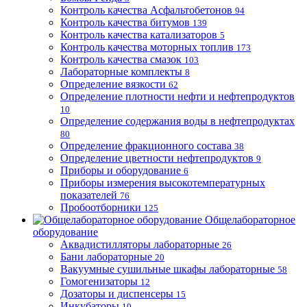
Контроль качества Асфальтобетонов
94
Контроль качества битумов
139
Контроль качества катализаторов
5
Контроль качества моторных топлив
173
Контроль качества смазок
103
Лабораторные комплекты
8
Определение вязкости
62
Определение плотности нефти и нефтепродуктов
10
Определение содержания воды в нефтепродуктах
80
Определение фракционного состава
38
Определение цветности нефтепродуктов
9
Приборы и оборудование
6
Приборы измерения высокотемпературных
показателей
76
Пробоотборники
125
Общелабораторное
оборудование
Аквадистилляторы лабораторные
26
Бани лабораторные
20
Вакуумные сушильные шкафы лабораторные
58
Гомогенизаторы
12
Дозаторы и диспенсеры
15
Инкубаторы
10