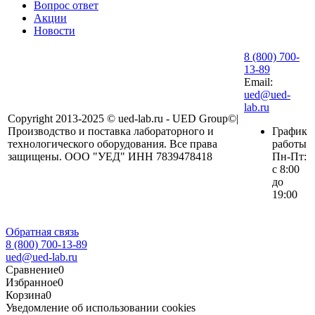
Вопрос ответ
Акции
Новости
8 (800) 700-
13-89
Email:
ued@ued-
lab.ru
Copyright 2013-2025 © ued-lab.ru - UED Group©|
Производство и поставка лабораторного и
График
технологического оборудования. Все права
работы
защищены. ООО "УЕД" ИНН 7839478418
Пн-Пт:
с 8:00
до
19:00
Обратная связь
8 (800) 700-13-89
ued@ued-lab.ru
Сравнение
0
Избранное
0
Корзина
0
Уведомление об использовании cookies