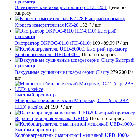
просмотр
Электрический аквадистиллятор UED-20.1
Цена по
запросу
Быстрый просмотр
Кювета измерительная КИ-28
152 ₽
/ шт
Быстрый
просмотр
Экстрактор ЭКРОС-8110 (ПЭ-8110)
169 489.99 ₽
/ шт
Быстрый просмотр
Колбонагреватель UED-5000.1
Цена по запросу
Быстрый
просмотр
Вакуумные сушильные шкафы серии Clarity
279 200 ₽
/
шт
Быстрый просмотр
Микроскоп биологический Микромед С-11 (вар. 2ВА
LED) в кейсе
24 190 ₽
/ шт
Быстрый просмотр
Верхнеприводная мешалка UED-5
Цена по запросу
Быстрый просмотр
Колбонагреватель с магнитной мешалкой UED-1000.4