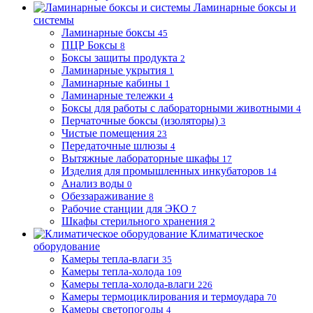
Ламинарные боксы и
системы
Ламинарные боксы
45
ПЦР Боксы
8
Боксы защиты продукта
2
Ламинарные укрытия
1
Ламинарные кабины
1
Ламинарные тележки
4
Боксы для работы с лабораторными животными
4
Перчаточные боксы (изоляторы)
3
Чистые помещения
23
Передаточные шлюзы
4
Вытяжные лабораторные шкафы
17
Изделия для промышленных инкубаторов
14
Анализ воды
0
Обеззараживание
8
Рабочие станции для ЭКО
7
Шкафы стерильного хранения
2
Климатическое
оборудование
Камеры тепла-влаги
35
Камеры тепла-холода
109
Камеры тепла-холода-влаги
226
Камеры термоциклирования и термоудара
70
Камеры светопогоды
4