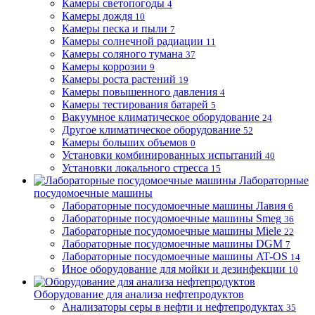
Камеры светопогоды
4
Камеры дождя
10
Камеры песка и пыли
7
Камеры солнечной радиации
11
Камеры соляного тумана
37
Камеры коррозии
9
Камеры роста растений
19
Камеры повышенного давления
4
Камеры тестирования батарей
5
Вакуумное климатическое оборудование
24
Другое климатическое оборудование
52
Камеры больших объемов
0
Установки комбинированных испытаний
40
Установки локального стресса
15
Лабораторные
посудомоечные машины
Лабораторные посудомоечные машины Лавия
6
Лабораторные посудомоечные машины Smeg
36
Лабораторные посудомоечные машины Miele
22
Лабораторные посудомоечные машины DGM
7
Лабораторные посудомоечные машины AT-OS
14
Иное оборудование для мойки и дезинфекции
10
Оборудование для анализа нефтепродуктов
Анализаторы серы в нефти и нефтепродуктах
35