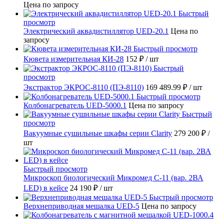
Цена по запросу
Быстрый
просмотр
Электрический аквадистиллятор UED-20.1
Цена по
запросу
Быстрый просмотр
Кювета измерительная КИ-28
152 ₽
/ шт
Быстрый
просмотр
Экстрактор ЭКРОС-8110 (ПЭ-8110)
169 489.99 ₽
/ шт
Быстрый просмотр
Колбонагреватель UED-5000.1
Цена по запросу
Быстрый
просмотр
Вакуумные сушильные шкафы серии Clarity
279 200 ₽
/
шт
Быстрый просмотр
Микроскоп биологический Микромед С-11 (вар. 2ВА
LED) в кейсе
24 190 ₽
/ шт
Быстрый просмотр
Верхнеприводная мешалка UED-5
Цена по запросу