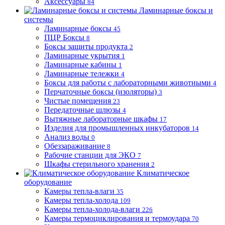
Аксессуары
84
Ламинарные боксы и
системы
Ламинарные боксы
45
ПЦР Боксы
8
Боксы защиты продукта
2
Ламинарные укрытия
1
Ламинарные кабины
1
Ламинарные тележки
4
Боксы для работы с лабораторными животными
4
Перчаточные боксы (изоляторы)
3
Чистые помещения
23
Передаточные шлюзы
4
Вытяжные лабораторные шкафы
17
Изделия для промышленных инкубаторов
14
Анализ воды
0
Обеззараживание
8
Рабочие станции для ЭКО
7
Шкафы стерильного хранения
2
Климатическое
оборудование
Камеры тепла-влаги
35
Камеры тепла-холода
109
Камеры тепла-холода-влаги
226
Камеры термоциклирования и термоудара
70