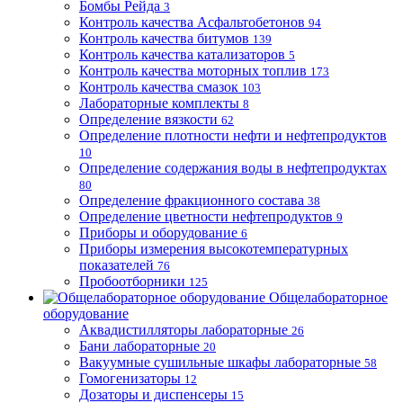
Бомбы Рейда
3
Контроль качества Асфальтобетонов
94
Контроль качества битумов
139
Контроль качества катализаторов
5
Контроль качества моторных топлив
173
Контроль качества смазок
103
Лабораторные комплекты
8
Определение вязкости
62
Определение плотности нефти и нефтепродуктов
10
Определение содержания воды в нефтепродуктах
80
Определение фракционного состава
38
Определение цветности нефтепродуктов
9
Приборы и оборудование
6
Приборы измерения высокотемпературных
показателей
76
Пробоотборники
125
Общелабораторное
оборудование
Аквадистилляторы лабораторные
26
Бани лабораторные
20
Вакуумные сушильные шкафы лабораторные
58
Гомогенизаторы
12
Дозаторы и диспенсеры
15