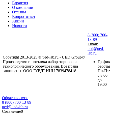
Гарантия
О компании
Отзывы
Вопрос ответ
Акции
Новости
8 (800) 700-
13-89
Email:
ued@ued-
lab.ru
Copyright 2013-2025 © ued-lab.ru - UED Group©|
Производство и поставка лабораторного и
График
технологического оборудования. Все права
работы
защищены. ООО "УЕД" ИНН 7839478418
Пн-Пт:
с 8:00
до
19:00
Обратная связь
8 (800) 700-13-89
ued@ued-lab.ru
Сравнение
0