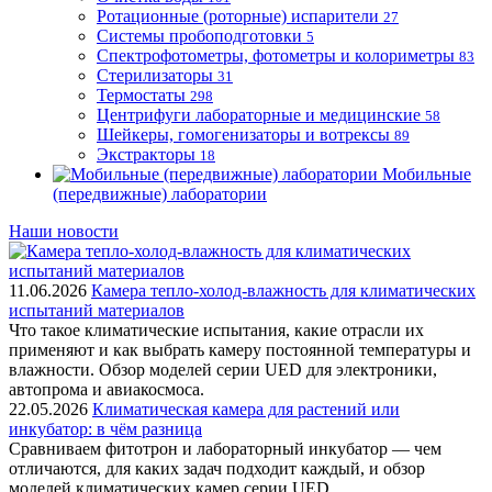
Ротационные (роторные) испарители
27
Системы пробоподготовки
5
Спектрофотометры, фотометры и колориметры
83
Стерилизаторы
31
Термостаты
298
Центрифуги лабораторные и медицинские
58
Шейкеры, гомогенизаторы и вотрексы
89
Экстракторы
18
Мобильные
(передвижные) лаборатории
Наши новости
11.06.2026
Камера тепло-холод-влажность для климатических
испытаний материалов
Что такое климатические испытания, какие отрасли их
применяют и как выбрать камеру постоянной температуры и
влажности. Обзор моделей серии UED для электроники,
автопрома и авиакосмоса.
22.05.2026
Климатическая камера для растений или
инкубатор: в чём разница
Сравниваем фитотрон и лабораторный инкубатор — чем
отличаются, для каких задач подходит каждый, и обзор
моделей климатических камер серии UED.