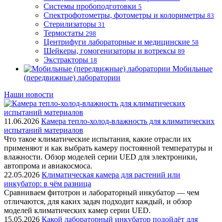
Системы пробоподготовки
5
Спектрофотометры, фотометры и колориметры
83
Стерилизаторы
31
Термостаты
298
Центрифуги лабораторные и медицинские
58
Шейкеры, гомогенизаторы и вотрексы
89
Экстракторы
18
Мобильные
(передвижные) лаборатории
Наши новости
11.06.2026
Камера тепло-холод-влажность для климатических
испытаний материалов
Что такое климатические испытания, какие отрасли их
применяют и как выбрать камеру постоянной температуры и
влажности. Обзор моделей серии UED для электроники,
автопрома и авиакосмоса.
22.05.2026
Климатическая камера для растений или
инкубатор: в чём разница
Сравниваем фитотрон и лабораторный инкубатор — чем
отличаются, для каких задач подходит каждый, и обзор
моделей климатических камер серии UED.
15.05.2026
Какой лабораторный инкубатор подойдёт для