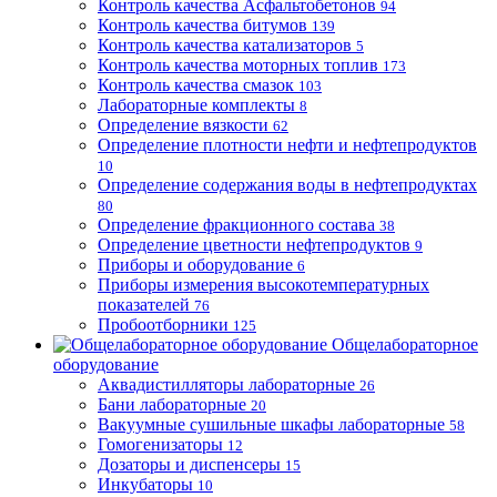
Контроль качества Асфальтобетонов
94
Контроль качества битумов
139
Контроль качества катализаторов
5
Контроль качества моторных топлив
173
Контроль качества смазок
103
Лабораторные комплекты
8
Определение вязкости
62
Определение плотности нефти и нефтепродуктов
10
Определение содержания воды в нефтепродуктах
80
Определение фракционного состава
38
Определение цветности нефтепродуктов
9
Приборы и оборудование
6
Приборы измерения высокотемпературных
показателей
76
Пробоотборники
125
Общелабораторное
оборудование
Аквадистилляторы лабораторные
26
Бани лабораторные
20
Вакуумные сушильные шкафы лабораторные
58
Гомогенизаторы
12
Дозаторы и диспенсеры
15
Инкубаторы
10