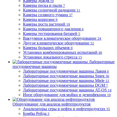
Камеры дождя
10
Камеры песка и пыли
7
Камеры солнечной радиации
11
Камеры соляного тумана
37
Камеры коррозии
9
Камеры роста растений
19
Камеры повышенного давления
4
Камеры тестирования батарей
5
Вакуумное климатическое оборудование
24
Другое климатическое оборудование
52
Камеры больших объемов
0
Установки комбинированных испытаний
40
Установки локального стресса
15
Лабораторные
посудомоечные машины
Лабораторные посудомоечные машины Лавия
6
Лабораторные посудомоечные машины Smeg
36
Лабораторные посудомоечные машины Miele
22
Лабораторные посудомоечные машины DGM
7
Лабораторные посудомоечные машины AT-OS
14
Иное оборудование для мойки и дезинфекции
10
Оборудование для анализа нефтепродуктов
Анализаторы серы в нефти и нефтепродуктах
35
Бомбы Рейда
3