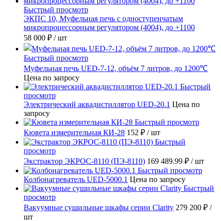
Быстрый просмотр
ЭКПС 10, Муфельная печь с одноступенчатым
микропроцессорным регулятором (4004), до +1100
58 000 ₽
/ шт
Быстрый просмотр
Муфельная печь UED-7-12, объём 7 литров, до 1200℃
Цена по запросу
Быстрый
просмотр
Электрический аквадистиллятор UED-20.1
Цена по
запросу
Быстрый просмотр
Кювета измерительная КИ-28
152 ₽
/ шт
Быстрый
просмотр
Экстрактор ЭКРОС-8110 (ПЭ-8110)
169 489.99 ₽
/ шт
Быстрый просмотр
Колбонагреватель UED-5000.1
Цена по запросу
Быстрый
просмотр
Вакуумные сушильные шкафы серии Clarity
279 200 ₽
/
шт