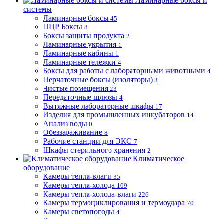
Ламинарные боксы и
системы
Ламинарные боксы
45
ПЦР Боксы
8
Боксы защиты продукта
2
Ламинарные укрытия
1
Ламинарные кабины
1
Ламинарные тележки
4
Боксы для работы с лабораторными животными
4
Перчаточные боксы (изоляторы)
3
Чистые помещения
23
Передаточные шлюзы
4
Вытяжные лабораторные шкафы
17
Изделия для промышленных инкубаторов
14
Анализ воды
0
Обеззараживание
8
Рабочие станции для ЭКО
7
Шкафы стерильного хранения
2
Климатическое
оборудование
Камеры тепла-влаги
35
Камеры тепла-холода
109
Камеры тепла-холода-влаги
226
Камеры термоциклирования и термоудара
70
Камеры светопогоды
4