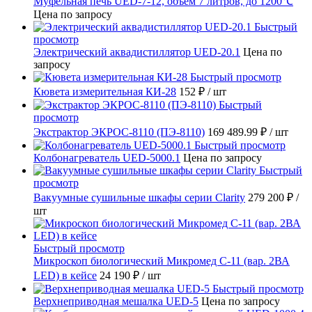
Муфельная печь UED-7-12, объём 7 литров, до 1200℃
Цена по запросу
Быстрый
просмотр
Электрический аквадистиллятор UED-20.1
Цена по
запросу
Быстрый просмотр
Кювета измерительная КИ-28
152 ₽
/ шт
Быстрый
просмотр
Экстрактор ЭКРОС-8110 (ПЭ-8110)
169 489.99 ₽
/ шт
Быстрый просмотр
Колбонагреватель UED-5000.1
Цена по запросу
Быстрый
просмотр
Вакуумные сушильные шкафы серии Clarity
279 200 ₽
/
шт
Быстрый просмотр
Микроскоп биологический Микромед С-11 (вар. 2ВА
LED) в кейсе
24 190 ₽
/ шт
Быстрый просмотр
Верхнеприводная мешалка UED-5
Цена по запросу