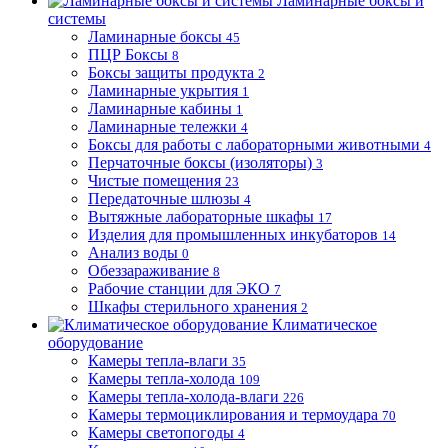
Ламинарные боксы и
системы
Ламинарные боксы
45
ПЦР Боксы
8
Боксы защиты продукта
2
Ламинарные укрытия
1
Ламинарные кабины
1
Ламинарные тележки
4
Боксы для работы с лабораторными животными
4
Перчаточные боксы (изоляторы)
3
Чистые помещения
23
Передаточные шлюзы
4
Вытяжные лабораторные шкафы
17
Изделия для промышленных инкубаторов
14
Анализ воды
0
Обеззараживание
8
Рабочие станции для ЭКО
7
Шкафы стерильного хранения
2
Климатическое
оборудование
Камеры тепла-влаги
35
Камеры тепла-холода
109
Камеры тепла-холода-влаги
226
Камеры термоциклирования и термоудара
70
Камеры светопогоды
4