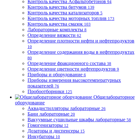
Контроль качества Асфальтобетонов
94
Контроль качества битумов
139
Контроль качества катализаторов
5
Контроль качества моторных топлив
173
Контроль качества смазок
103
Лабораторные комплекты
8
Определение вязкости
62
Определение плотности нефти и нефтепродуктов
10
Определение содержания воды в нефтепродуктах
80
Определение фракционного состава
38
Определение цветности нефтепродуктов
9
Приборы и оборудование
6
Приборы измерения высокотемпературных
показателей
76
Пробоотборники
125
Общелабораторное
оборудование
Аквадистилляторы лабораторные
26
Бани лабораторные
20
Вакуумные сушильные шкафы лабораторные
58
Гомогенизаторы
12
Дозаторы и диспенсеры
15
Инкубаторы
10