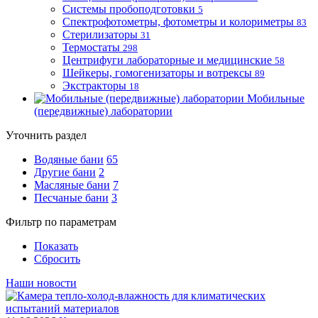
Системы пробоподготовки
5
Спектрофотометры, фотометры и колориметры
83
Стерилизаторы
31
Термостаты
298
Центрифуги лабораторные и медицинские
58
Шейкеры, гомогенизаторы и вотрексы
89
Экстракторы
18
Мобильные
(передвижные) лаборатории
Уточнить раздел
Водяные бани
65
Другие бани
2
Масляные бани
7
Песчаные бани
3
Фильтр по параметрам
Показать
Сбросить
Наши новости