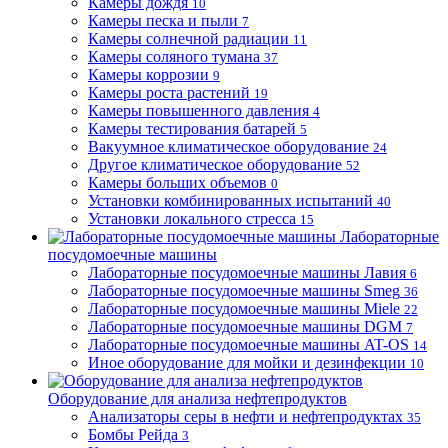
Камеры дождя
10
Камеры песка и пыли
7
Камеры солнечной радиации
11
Камеры соляного тумана
37
Камеры коррозии
9
Камеры роста растений
19
Камеры повышенного давления
4
Камеры тестирования батарей
5
Вакуумное климатическое оборудование
24
Другое климатическое оборудование
52
Камеры больших объемов
0
Установки комбинированных испытаний
40
Установки локального стресса
15
Лабораторные
посудомоечные машины
Лабораторные посудомоечные машины Лавия
6
Лабораторные посудомоечные машины Smeg
36
Лабораторные посудомоечные машины Miele
22
Лабораторные посудомоечные машины DGM
7
Лабораторные посудомоечные машины AT-OS
14
Иное оборудование для мойки и дезинфекции
10
Оборудование для анализа нефтепродуктов
Анализаторы серы в нефти и нефтепродуктах
35
Бомбы Рейда
3