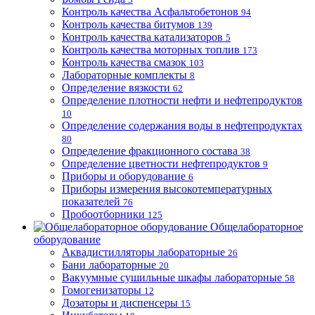
Контроль качества Асфальтобетонов
94
Контроль качества битумов
139
Контроль качества катализаторов
5
Контроль качества моторных топлив
173
Контроль качества смазок
103
Лабораторные комплекты
8
Определение вязкости
62
Определение плотности нефти и нефтепродуктов
10
Определение содержания воды в нефтепродуктах
80
Определение фракционного состава
38
Определение цветности нефтепродуктов
9
Приборы и оборудование
6
Приборы измерения высокотемпературных
показателей
76
Пробоотборники
125
Общелабораторное
оборудование
Аквадистилляторы лабораторные
26
Бани лабораторные
20
Вакуумные сушильные шкафы лабораторные
58
Гомогенизаторы
12
Дозаторы и диспенсеры
15