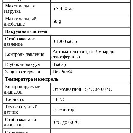
Максимальная
6 × 450 мл
загрузка
Максимальный
50 g
дисбаланс
Вакуумная система
Отображаемое
0-1200 мбар
давление
Автоматический, от 3 мбар до
Контроль давления
атмосферного
Глубокий вакуум
3 мбар
Защита от тряски
Dri-Pure®
Температура и контроль
Контролируемый
От комнатной +5 °C до 60 °C
диапазон
Точность
±1 °C
Температурный
Термистор
датчик
Отображаемый
0 °C до 60 °C
диапазон
Окончание