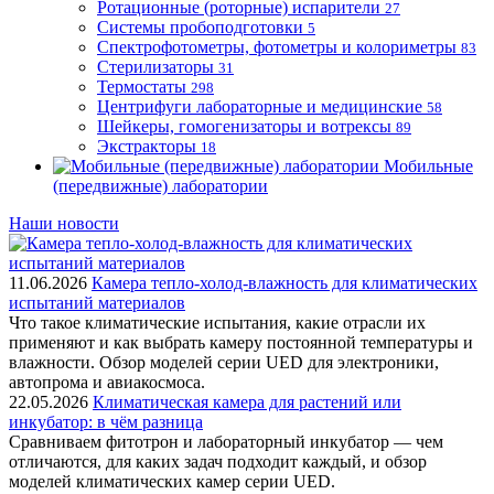
Ротационные (роторные) испарители
27
Системы пробоподготовки
5
Спектрофотометры, фотометры и колориметры
83
Стерилизаторы
31
Термостаты
298
Центрифуги лабораторные и медицинские
58
Шейкеры, гомогенизаторы и вотрексы
89
Экстракторы
18
Мобильные
(передвижные) лаборатории
Наши новости
11.06.2026
Камера тепло-холод-влажность для климатических
испытаний материалов
Что такое климатические испытания, какие отрасли их
применяют и как выбрать камеру постоянной температуры и
влажности. Обзор моделей серии UED для электроники,
автопрома и авиакосмоса.
22.05.2026
Климатическая камера для растений или
инкубатор: в чём разница
Сравниваем фитотрон и лабораторный инкубатор — чем
отличаются, для каких задач подходит каждый, и обзор
моделей климатических камер серии UED.