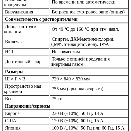
По времени или автоматически
процедуры
Визуализация
Встроенное смотровое окно (опция)
Совместимость с растворителями
Диапазон точек
От 40 °C до 160 °C при атм. давл.
кипения
Спирты, ДХМ/метиленхлорид,
Включая:
ДМФ, этилацетат, воду, ТФА
HCl
Не совместим
Только с опцией продувания
Диэтиловый эфир
инертным газом
Размеры
Ш × Г × В
720 × 640 × 530 мм
Пространство над
755 мм (крышка открыта)
крышкой
Вес
75 кг
Напряжение/сервисы
Европа
230 В (±10%), 50 Гц, 13 A
США
120 В (±10%), 60 Гц, 15 A
Япония
100 В (±10%), 50 Гц или 60 Гц, 15 A