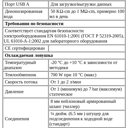
Порт USB A
Для загрузки/выгрузки данных
Деионизированная
50 KΩ-cm до 1 MΩ-cm, примерно 100
вода
мл в день
Требования по безопасности
Соответствует стандартам безопасности
электрооборудования EN 61010-1:2001 (ГОСТ Р 52319-2005),
UL 61010-A-1:2002 для лабораторного оборудования
CE сертифицирован
Охлаждаемая ловушка
Температурный
-20 °C до +10 °C в зависимости от
диапазон
методики
Темлообменник
700 W при 10 °C (макс)
Скорость потока
От 1 до 2 л/мин
От 1 (минимум) до 7 bar (максимум)
Давление
статическое
8 мм нейлоновый армированный
шланг (чиллер)
¼ дюйм. (6.5 мм ) штуцер для
Соединения
подсоединения к хододной воде
(стандарт)