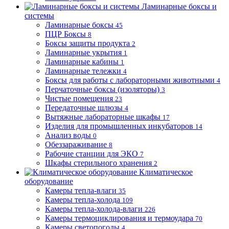
Ламинарные боксы и
системы
Ламинарные боксы
45
ПЦР Боксы
8
Боксы защиты продукта
2
Ламинарные укрытия
1
Ламинарные кабины
1
Ламинарные тележки
4
Боксы для работы с лабораторными животными
4
Перчаточные боксы (изоляторы)
3
Чистые помещения
23
Передаточные шлюзы
4
Вытяжные лабораторные шкафы
17
Изделия для промышленных инкубаторов
14
Анализ воды
0
Обеззараживание
8
Рабочие станции для ЭКО
7
Шкафы стерильного хранения
2
Климатическое
оборудование
Камеры тепла-влаги
35
Камеры тепла-холода
109
Камеры тепла-холода-влаги
226
Камеры термоциклирования и термоудара
70
Камеры светопогоды
4