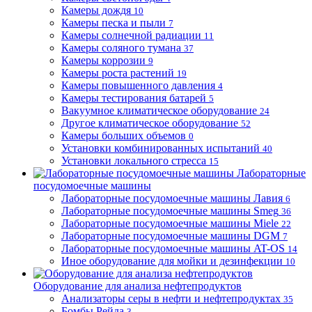
Камеры дождя
10
Камеры песка и пыли
7
Камеры солнечной радиации
11
Камеры соляного тумана
37
Камеры коррозии
9
Камеры роста растений
19
Камеры повышенного давления
4
Камеры тестирования батарей
5
Вакуумное климатическое оборудование
24
Другое климатическое оборудование
52
Камеры больших объемов
0
Установки комбинированных испытаний
40
Установки локального стресса
15
Лабораторные
посудомоечные машины
Лабораторные посудомоечные машины Лавия
6
Лабораторные посудомоечные машины Smeg
36
Лабораторные посудомоечные машины Miele
22
Лабораторные посудомоечные машины DGM
7
Лабораторные посудомоечные машины AT-OS
14
Иное оборудование для мойки и дезинфекции
10
Оборудование для анализа нефтепродуктов
Анализаторы серы в нефти и нефтепродуктах
35
Бомбы Рейда
3