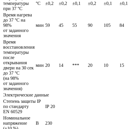
температуры
°C
±0,2
±0,2
±0,1
±0,2
±0,1
±0,1
при 37 °C
Время нагрева
до 37 °C на
98%
мин
59
45
55
90
105
84
от заданного
значения
Время
восстановления
температуры
после
открывания
мин
20
14
***
20
10
15
двери на 30 сек
до 37 °C
(на 98%
от заданного
значения)
Электрические данные
Степень защиты IP
по стандарту
IP 20
EN 60529
Номинальное
напряжение
В
230
(±10 %)