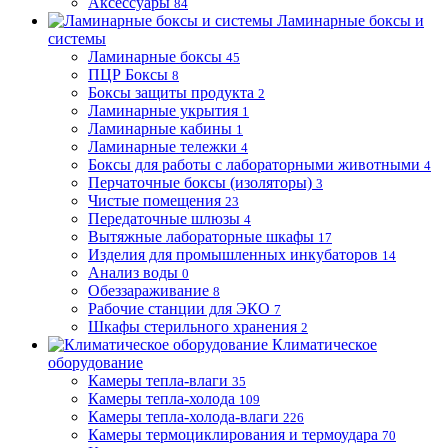
Аксессуары
84
Ламинарные боксы и
системы
Ламинарные боксы
45
ПЦР Боксы
8
Боксы защиты продукта
2
Ламинарные укрытия
1
Ламинарные кабины
1
Ламинарные тележки
4
Боксы для работы с лабораторными животными
4
Перчаточные боксы (изоляторы)
3
Чистые помещения
23
Передаточные шлюзы
4
Вытяжные лабораторные шкафы
17
Изделия для промышленных инкубаторов
14
Анализ воды
0
Обеззараживание
8
Рабочие станции для ЭКО
7
Шкафы стерильного хранения
2
Климатическое
оборудование
Камеры тепла-влаги
35
Камеры тепла-холода
109
Камеры тепла-холода-влаги
226
Камеры термоциклирования и термоудара
70