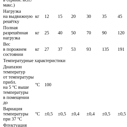
макс.)
Нагрузка
на выдвижную
кг
12
15
20
30
35
45
решётку
Полная
разрешённая
кг
25
40
50
70
90
120
нагрузка
Вес
в порожнем
кг
27
37
53
93
135
191
состоянии
Температурные характеристики
Диапазон
температур
от температуры
прибл.
°C
100
на 5 °C выше
температуры
в помещении
до
Вариация
температуры
°C
±0,5
±0,5
±0,4
±0,4
±0,5
±0,5
при 37 °C
Флуктуация