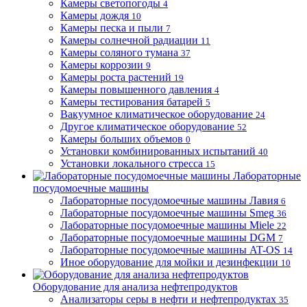
Камеры светопогоды
4
Камеры дождя
10
Камеры песка и пыли
7
Камеры солнечной радиации
11
Камеры соляного тумана
37
Камеры коррозии
9
Камеры роста растений
19
Камеры повышенного давления
4
Камеры тестирования батарей
5
Вакуумное климатическое оборудование
24
Другое климатическое оборудование
52
Камеры больших объемов
0
Установки комбинированных испытаний
40
Установки локального стресса
15
Лабораторные
посудомоечные машины
Лабораторные посудомоечные машины Лавия
6
Лабораторные посудомоечные машины Smeg
36
Лабораторные посудомоечные машины Miele
22
Лабораторные посудомоечные машины DGM
7
Лабораторные посудомоечные машины AT-OS
14
Иное оборудование для мойки и дезинфекции
10
Оборудование для анализа нефтепродуктов
Анализаторы серы в нефти и нефтепродуктах
35