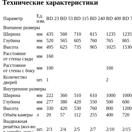
Технические характеристики
Ед.
Параметр
BD 23
BD 53
BD 115
BD 240
BD 400
BD 
изм.
Внешние размеры
Ширина
мм
435
560
710
815
1235
1235
Глубина
мм
520
565
605
760
765
865
Высота
мм
495
625
735
965
1025
1530
Расстояние
мм
160
от стены сзади
Расстояние
мм
100
160
от стены с боку
Количество
шт.
1
2
дверей
Внутренние размеры
Ширина
мм
222
360
510
610
1000
1000
Глубина
мм
277
380
420
550
500
600
Высота
мм
330
420
530
760
800
1200
Объём камеры
л
20
57
112
255
400
720
Выдвижная
решётка (кол-во
шт.
2/3
2/4
2/5
2/7
2/10
2/15
в серийн. исп./