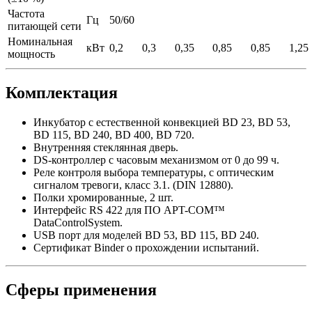
Частота
Гц
50/60
питающей сети
Номинальная
кВт
0,2
0,3
0,35
0,85
0,85
1,25
мощность
Комплектация
Инкубатор с естественной конвекцией BD 23, BD 53,
BD 115, BD 240, BD 400, BD 720.
Внутренняя стеклянная дверь.
DS-контроллер с часовым механизмом от 0 до 99 ч.
Реле контроля выбора температуры, с оптическим
сигналом тревоги, класс 3.1. (DIN 12880).
Полки хромированные, 2 шт.
Интерфейс RS 422 для ПО APT-COM™
DataControlSystem.
USB порт для моделей BD 53, BD 115, BD 240.
Сертификат Binder о прохождении испытаний.
Сферы применения