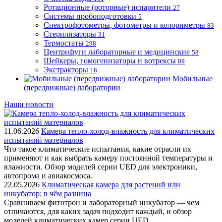
Ротационные (роторные) испарители
27
Системы пробоподготовки
5
Спектрофотометры, фотометры и колориметры
83
Стерилизаторы
31
Термостаты
298
Центрифуги лабораторные и медицинские
58
Шейкеры, гомогенизаторы и вотрексы
89
Экстракторы
18
Мобильные
(передвижные) лаборатории
Наши новости
11.06.2026
Камера тепло-холод-влажность для климатических
испытаний материалов
Что такое климатические испытания, какие отрасли их
применяют и как выбрать камеру постоянной температуры и
влажности. Обзор моделей серии UED для электроники,
автопрома и авиакосмоса.
22.05.2026
Климатическая камера для растений или
инкубатор: в чём разница
Сравниваем фитотрон и лабораторный инкубатор — чем
отличаются, для каких задач подходит каждый, и обзор
моделей климатических камер серии UED.