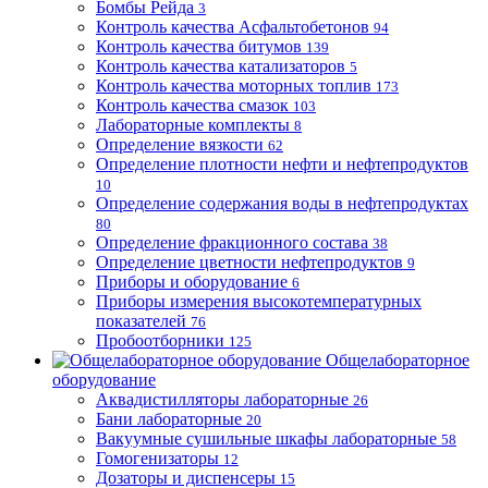
Бомбы Рейда
3
Контроль качества Асфальтобетонов
94
Контроль качества битумов
139
Контроль качества катализаторов
5
Контроль качества моторных топлив
173
Контроль качества смазок
103
Лабораторные комплекты
8
Определение вязкости
62
Определение плотности нефти и нефтепродуктов
10
Определение содержания воды в нефтепродуктах
80
Определение фракционного состава
38
Определение цветности нефтепродуктов
9
Приборы и оборудование
6
Приборы измерения высокотемпературных
показателей
76
Пробоотборники
125
Общелабораторное
оборудование
Аквадистилляторы лабораторные
26
Бани лабораторные
20
Вакуумные сушильные шкафы лабораторные
58
Гомогенизаторы
12
Дозаторы и диспенсеры
15