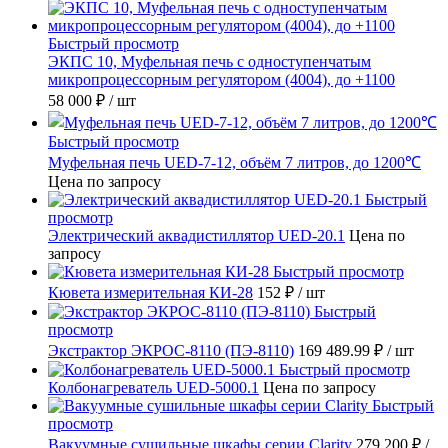
Быстрый просмотр
ЭКПС 10, Муфельная печь с одноступенчатым
микропроцессорным регулятором (4004), до +1100
58 000 ₽
/ шт
Быстрый просмотр
Муфельная печь UED-7-12, объём 7 литров, до 1200℃
Цена по запросу
Быстрый
просмотр
Электрический аквадистиллятор UED-20.1
Цена по
запросу
Быстрый просмотр
Кювета измерительная КИ-28
152 ₽
/ шт
Быстрый
просмотр
Экстрактор ЭКРОС-8110 (ПЭ-8110)
169 489.99 ₽
/ шт
Быстрый просмотр
Колбонагреватель UED-5000.1
Цена по запросу
Быстрый
просмотр
Вакуумные сушильные шкафы серии Clarity
279 200 ₽
/