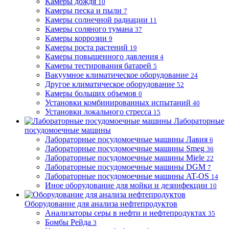
Камеры дождя
10
Камеры песка и пыли
7
Камеры солнечной радиации
11
Камеры соляного тумана
37
Камеры коррозии
9
Камеры роста растений
19
Камеры повышенного давления
4
Камеры тестирования батарей
5
Вакуумное климатическое оборудование
24
Другое климатическое оборудование
52
Камеры больших объемов
0
Установки комбинированных испытаний
40
Установки локального стресса
15
Лабораторные
посудомоечные машины
Лабораторные посудомоечные машины Лавия
6
Лабораторные посудомоечные машины Smeg
36
Лабораторные посудомоечные машины Miele
22
Лабораторные посудомоечные машины DGM
7
Лабораторные посудомоечные машины AT-OS
14
Иное оборудование для мойки и дезинфекции
10
Оборудование для анализа нефтепродуктов
Анализаторы серы в нефти и нефтепродуктах
35
Бомбы Рейда
3