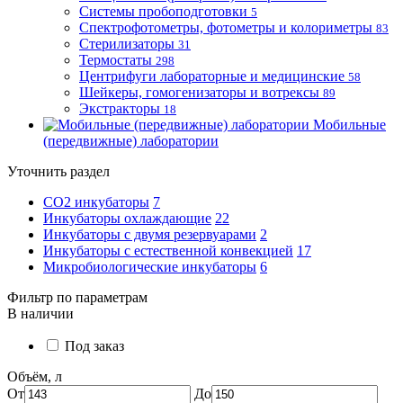
Системы пробоподготовки
5
Спектрофотометры, фотометры и колориметры
83
Стерилизаторы
31
Термостаты
298
Центрифуги лабораторные и медицинские
58
Шейкеры, гомогенизаторы и вотрексы
89
Экстракторы
18
Мобильные
(передвижные) лаборатории
Уточнить раздел
CO2 инкубаторы
7
Инкубаторы охлаждающие
22
Инкубаторы с двумя резервуарами
2
Инкубаторы с естественной конвекцией
17
Микробиологические инкубаторы
6
Фильтр по параметрам
В наличии
Под заказ
Объём, л
От
До