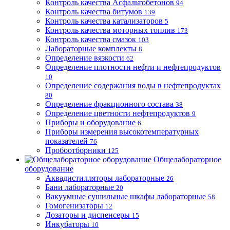
Контроль качества Асфальтобетонов
94
Контроль качества битумов
139
Контроль качества катализаторов
5
Контроль качества моторных топлив
173
Контроль качества смазок
103
Лабораторные комплекты
8
Определение вязкости
62
Определение плотности нефти и нефтепродуктов
10
Определение содержания воды в нефтепродуктах
80
Определение фракционного состава
38
Определение цветности нефтепродуктов
9
Приборы и оборудование
6
Приборы измерения высокотемпературных
показателей
76
Пробоотборники
125
Общелабораторное
оборудование
Аквадистилляторы лабораторные
26
Бани лабораторные
20
Вакуумные сушильные шкафы лабораторные
58
Гомогенизаторы
12
Дозаторы и диспенсеры
15
Инкубаторы
10