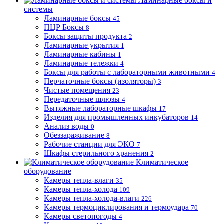
Ламинарные боксы и
системы
Ламинарные боксы
45
ПЦР Боксы
8
Боксы защиты продукта
2
Ламинарные укрытия
1
Ламинарные кабины
1
Ламинарные тележки
4
Боксы для работы с лабораторными животными
4
Перчаточные боксы (изоляторы)
3
Чистые помещения
23
Передаточные шлюзы
4
Вытяжные лабораторные шкафы
17
Изделия для промышленных инкубаторов
14
Анализ воды
0
Обеззараживание
8
Рабочие станции для ЭКО
7
Шкафы стерильного хранения
2
Климатическое
оборудование
Камеры тепла-влаги
35
Камеры тепла-холода
109
Камеры тепла-холода-влаги
226
Камеры термоциклирования и термоудара
70
Камеры светопогоды
4