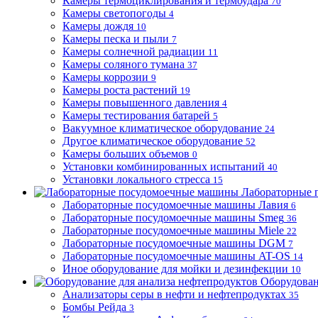
Камеры термоциклирования и термоудара
70
Камеры светопогоды
4
Камеры дождя
10
Камеры песка и пыли
7
Камеры солнечной радиации
11
Камеры соляного тумана
37
Камеры коррозии
9
Камеры роста растений
19
Камеры повышенного давления
4
Камеры тестирования батарей
5
Вакуумное климатическое оборудование
24
Другое климатическое оборудование
52
Камеры больших объемов
0
Установки комбинированных испытаний
40
Установки локального стресса
15
Лабораторные 
Лабораторные посудомоечные машины Лавия
6
Лабораторные посудомоечные машины Smeg
36
Лабораторные посудомоечные машины Miele
22
Лабораторные посудомоечные машины DGM
7
Лабораторные посудомоечные машины AT-OS
14
Иное оборудование для мойки и дезинфекции
10
Оборудован
Анализаторы серы в нефти и нефтепродуктах
35
Бомбы Рейда
3