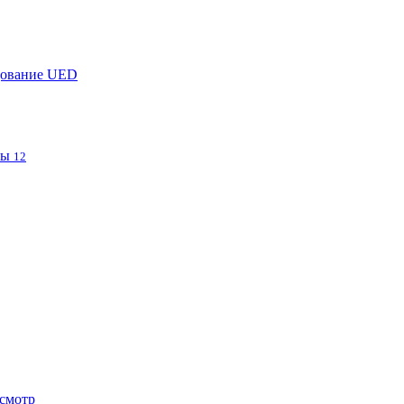
дование UED
фы
12
смотр