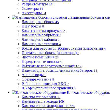
Рефрактометры
241
Солемеры
11
Аксессуары
84
Ламинарные боксы и си
Ламинарные боксы
45
ПЦР Боксы
8
Боксы защиты продукта
2
Ламинарные укрытия
1
Ламинарные кабины
1
Ламинарные тележки
4
Боксы для работы с лабораторными животными
4
Перчаточные боксы (изоляторы)
3
Чистые помещения
23
Передаточные шлюзы
4
Вытяжные лабораторные шкафы
17
Изделия для промышленных инкубаторов
14
Анализ воды
0
Обеззараживание
8
Рабочие станции для ЭКО
7
Шкафы стерильного хранения
2
Климатическое оборудов
Камеры тепла-влаги
35
Камеры тепла-холода
109
Камеры тепла-холода-влаги
226