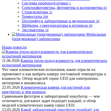
Системы пробоподготовки
5
Спектрофотометры, фотометры и колориметры
83
Стерилизаторы
31
Термостаты
298
Центрифуги лабораторные и медицинские
58
Шейкеры, гомогенизаторы и вотрексы
89
Экстракторы
18
Мобильные
(передвижные) лаборатории
Наши новости
11.06.2026
Камера тепло-холод-влажность для климатических
испытаний материалов
Что такое климатические испытания, какие отрасли их
применяют и как выбрать камеру постоянной температуры и
влажности. Обзор моделей серии UED для электроники,
автопрома и авиакосмоса.
22.05.2026
Климатическая камера для растений или
инкубатор: в чём разница
Сравниваем фитотрон и лабораторный инкубатор — чем
отличаются, для каких задач подходит каждый, и обзор
моделей климатических камер серии UED.
15.05.2026
Какой лабораторный инкубатор подойдёт для