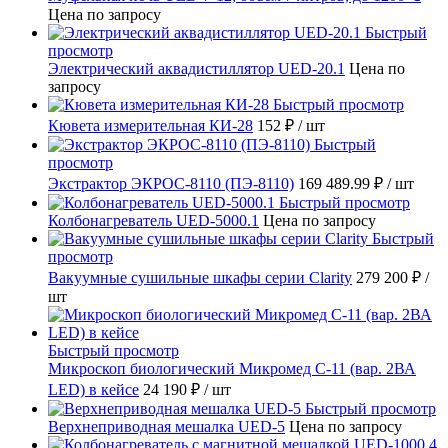
Цена по запросу
Быстрый
просмотр
Электрический аквадистиллятор UED-20.1
Цена по
запросу
Быстрый просмотр
Кювета измерительная КИ-28
152 ₽
/ шт
Быстрый
просмотр
Экстрактор ЭКРОС-8110 (ПЭ-8110)
169 489.99 ₽
/ шт
Быстрый просмотр
Колбонагреватель UED-5000.1
Цена по запросу
Быстрый
просмотр
Вакуумные сушильные шкафы серии Clarity
279 200 ₽
/
шт
Быстрый просмотр
Микроскоп биологический Микромед С-11 (вар. 2ВА
LED) в кейсе
24 190 ₽
/ шт
Быстрый просмотр
Верхнеприводная мешалка UED-5
Цена по запросу