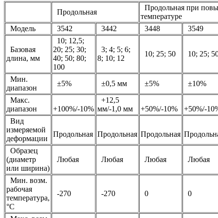
Продольная при пов
Продольная
температуре
Модель
3542
3442
3448
3549
10; 12,5;
Базовая
20; 25; 30;
3; 4; 5; 6;
10; 25; 50
10; 25; 5
длина, мм
40; 50; 80;
8; 10; 12
100
Мин.
±5%
±0,5 мм
±5%
±10%
диапазон
Макс.
+12,5
диапазон
+100%/-10%
мм/-1,0 мм
+50%/-10%
+50%/-10
Вид
измеряемой
Продольная
Продольная
Продольная
Продольн
деформации
Образец
(диаметр
Любая
Любая
Любая
Любая
или ширина)
Мин. возм.
рабочая
-270
-270
0
0
температура,
°С