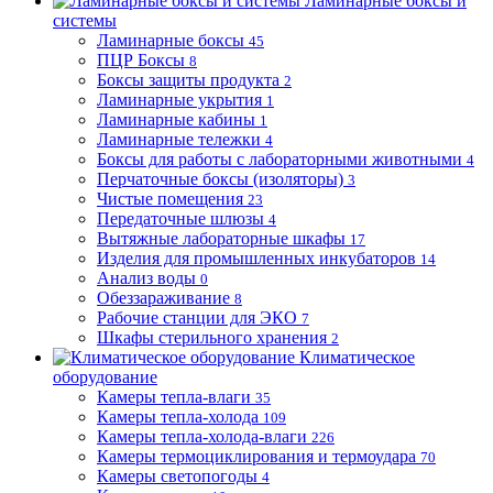
Ламинарные боксы и
системы
Ламинарные боксы
45
ПЦР Боксы
8
Боксы защиты продукта
2
Ламинарные укрытия
1
Ламинарные кабины
1
Ламинарные тележки
4
Боксы для работы с лабораторными животными
4
Перчаточные боксы (изоляторы)
3
Чистые помещения
23
Передаточные шлюзы
4
Вытяжные лабораторные шкафы
17
Изделия для промышленных инкубаторов
14
Анализ воды
0
Обеззараживание
8
Рабочие станции для ЭКО
7
Шкафы стерильного хранения
2
Климатическое
оборудование
Камеры тепла-влаги
35
Камеры тепла-холода
109
Камеры тепла-холода-влаги
226
Камеры термоциклирования и термоудара
70
Камеры светопогоды
4