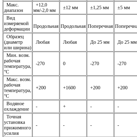
Макс.
+12,0
±12 мм
±1,25 мм
±5 мм
диапазон
мм/-2,0 мм
Вид
измеряемой
Продольная
Продольная
Поперечная
Поперечн
деформации
Образец
(диаметр
Любая
Любая
До 25 мм
До 25 мм
или ширина)
Мин. возм.
рабочая
-270
0
-270
-270
температура,
°С
Макс. возм.
рабочая
+200
+1600
+200
+200
температура,
°С
Водяное
-
+
-
-
охлаждение
Точная
установка
-
-
-
-
прижимного
усилия