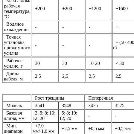
Макс. возм.
рабочая
+200
+200
+1200
+1600
температура,
°С
Водяное
-
-
-
+
охлаждение
Точная
установка
+ (50-40
-
-
-
прижимного
г)
усилия
Рабочее
30
30
10-20
< 30
усилие, г
Длина
2,5
2,5
2,5
2,5
кабеля, м
Рост трещины
Поперечная
Модель
3541
3548
3475
3575
Базовая
3; 5; 8; 10;
5; 8; 10;
-
-
длина, мм
12; 20
12; 20
Мин.
+7,0
±2,5 мм
±0,5 мм
±0,5 мм
диапазон
мм/-1,0 мм