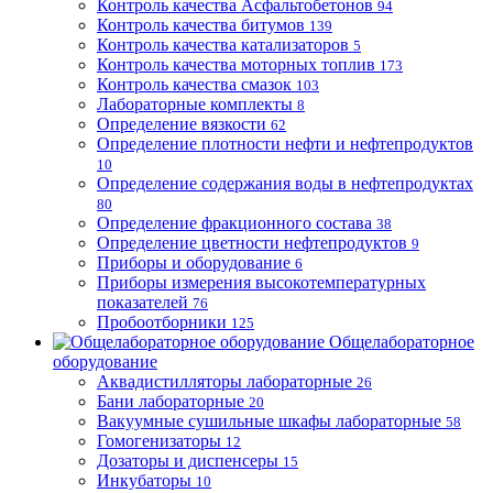
Контроль качества Асфальтобетонов
94
Контроль качества битумов
139
Контроль качества катализаторов
5
Контроль качества моторных топлив
173
Контроль качества смазок
103
Лабораторные комплекты
8
Определение вязкости
62
Определение плотности нефти и нефтепродуктов
10
Определение содержания воды в нефтепродуктах
80
Определение фракционного состава
38
Определение цветности нефтепродуктов
9
Приборы и оборудование
6
Приборы измерения высокотемпературных
показателей
76
Пробоотборники
125
Общелабораторное
оборудование
Аквадистилляторы лабораторные
26
Бани лабораторные
20
Вакуумные сушильные шкафы лабораторные
58
Гомогенизаторы
12
Дозаторы и диспенсеры
15
Инкубаторы
10