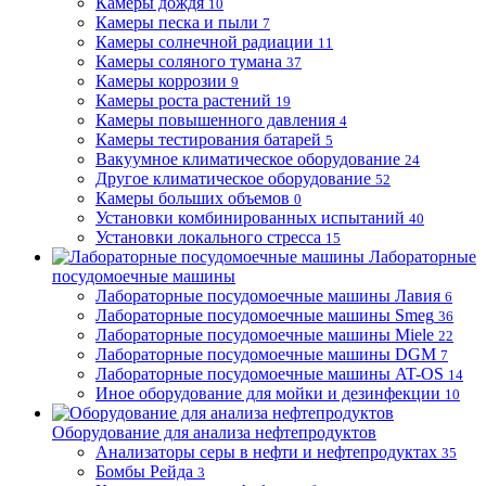
Камеры дождя
10
Камеры песка и пыли
7
Камеры солнечной радиации
11
Камеры соляного тумана
37
Камеры коррозии
9
Камеры роста растений
19
Камеры повышенного давления
4
Камеры тестирования батарей
5
Вакуумное климатическое оборудование
24
Другое климатическое оборудование
52
Камеры больших объемов
0
Установки комбинированных испытаний
40
Установки локального стресса
15
Лабораторные
посудомоечные машины
Лабораторные посудомоечные машины Лавия
6
Лабораторные посудомоечные машины Smeg
36
Лабораторные посудомоечные машины Miele
22
Лабораторные посудомоечные машины DGM
7
Лабораторные посудомоечные машины AT-OS
14
Иное оборудование для мойки и дезинфекции
10
Оборудование для анализа нефтепродуктов
Анализаторы серы в нефти и нефтепродуктах
35
Бомбы Рейда
3