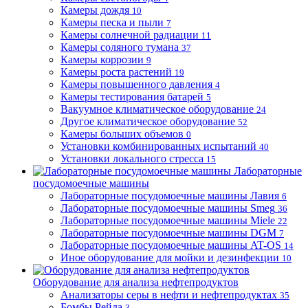
Камеры дождя
10
Камеры песка и пыли
7
Камеры солнечной радиации
11
Камеры соляного тумана
37
Камеры коррозии
9
Камеры роста растений
19
Камеры повышенного давления
4
Камеры тестирования батарей
5
Вакуумное климатическое оборудование
24
Другое климатическое оборудование
52
Камеры больших объемов
0
Установки комбинированных испытаний
40
Установки локального стресса
15
Лабораторные
посудомоечные машины
Лабораторные посудомоечные машины Лавия
6
Лабораторные посудомоечные машины Smeg
36
Лабораторные посудомоечные машины Miele
22
Лабораторные посудомоечные машины DGM
7
Лабораторные посудомоечные машины AT-OS
14
Иное оборудование для мойки и дезинфекции
10
Оборудование для анализа нефтепродуктов
Анализаторы серы в нефти и нефтепродуктах
35
Бомбы Рейда
3