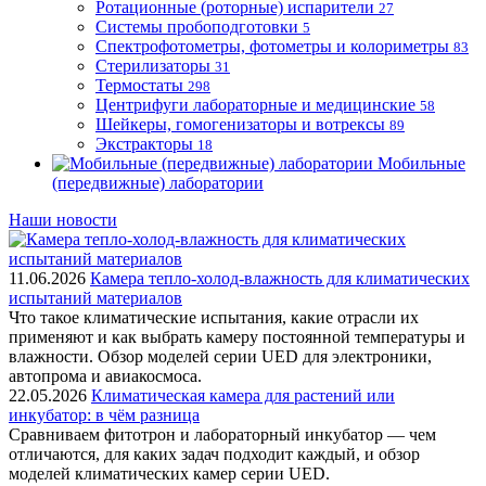
Ротационные (роторные) испарители
27
Системы пробоподготовки
5
Спектрофотометры, фотометры и колориметры
83
Стерилизаторы
31
Термостаты
298
Центрифуги лабораторные и медицинские
58
Шейкеры, гомогенизаторы и вотрексы
89
Экстракторы
18
Мобильные
(передвижные) лаборатории
Наши новости
11.06.2026
Камера тепло-холод-влажность для климатических
испытаний материалов
Что такое климатические испытания, какие отрасли их
применяют и как выбрать камеру постоянной температуры и
влажности. Обзор моделей серии UED для электроники,
автопрома и авиакосмоса.
22.05.2026
Климатическая камера для растений или
инкубатор: в чём разница
Сравниваем фитотрон и лабораторный инкубатор — чем
отличаются, для каких задач подходит каждый, и обзор
моделей климатических камер серии UED.