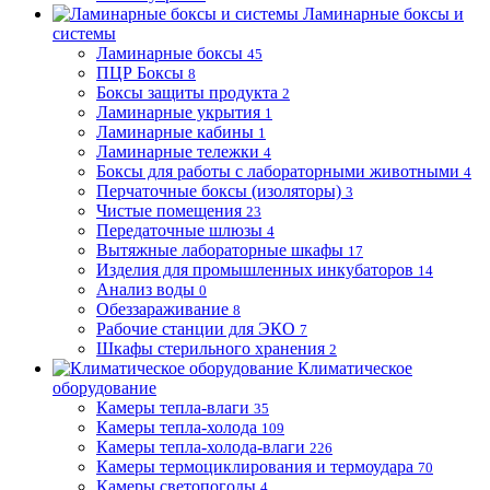
Ламинарные боксы и
системы
Ламинарные боксы
45
ПЦР Боксы
8
Боксы защиты продукта
2
Ламинарные укрытия
1
Ламинарные кабины
1
Ламинарные тележки
4
Боксы для работы с лабораторными животными
4
Перчаточные боксы (изоляторы)
3
Чистые помещения
23
Передаточные шлюзы
4
Вытяжные лабораторные шкафы
17
Изделия для промышленных инкубаторов
14
Анализ воды
0
Обеззараживание
8
Рабочие станции для ЭКО
7
Шкафы стерильного хранения
2
Климатическое
оборудование
Камеры тепла-влаги
35
Камеры тепла-холода
109
Камеры тепла-холода-влаги
226
Камеры термоциклирования и термоудара
70
Камеры светопогоды
4