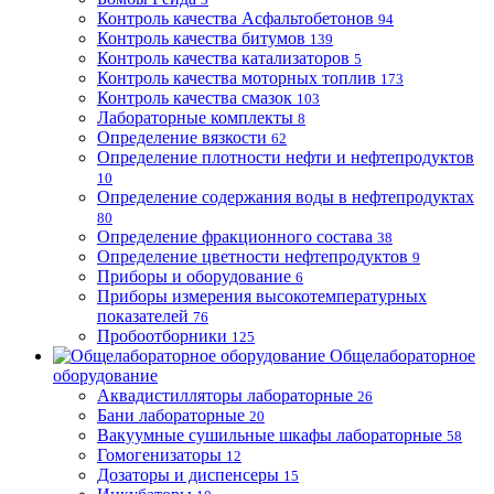
Контроль качества Асфальтобетонов
94
Контроль качества битумов
139
Контроль качества катализаторов
5
Контроль качества моторных топлив
173
Контроль качества смазок
103
Лабораторные комплекты
8
Определение вязкости
62
Определение плотности нефти и нефтепродуктов
10
Определение содержания воды в нефтепродуктах
80
Определение фракционного состава
38
Определение цветности нефтепродуктов
9
Приборы и оборудование
6
Приборы измерения высокотемпературных
показателей
76
Пробоотборники
125
Общелабораторное
оборудование
Аквадистилляторы лабораторные
26
Бани лабораторные
20
Вакуумные сушильные шкафы лабораторные
58
Гомогенизаторы
12
Дозаторы и диспенсеры
15