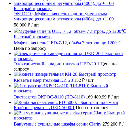
Быстрый просмотр
ЭКПС 10, Муфельная печь с одноступенчатым
микропроцессорным регулятором (4004), до +1100
58 000 ₽
/ шт
Быстрый просмотр
Муфельная печь UED-7-12, объём 7 литров, до 1200℃
Цена по запросу
Быстрый
просмотр
Электрический аквадистиллятор UED-20.1
Цена по
запросу
Быстрый просмотр
Кювета измерительная КИ-28
152 ₽
/ шт
Быстрый
просмотр
Экстрактор ЭКРОС-8110 (ПЭ-8110)
169 489.99 ₽
/ шт
Быстрый просмотр
Колбонагреватель UED-5000.1
Цена по запросу
Быстрый
просмотр
Вакуумные сушильные шкафы серии Clarity
279 200 ₽
/